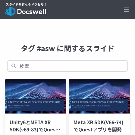
Ope
タグ #asw に関するスライド
検索
Unity6とMETA XR
Meta XR SDK(V66-74)
SDK(v69-83)でQuest
でQuestアプリを開発