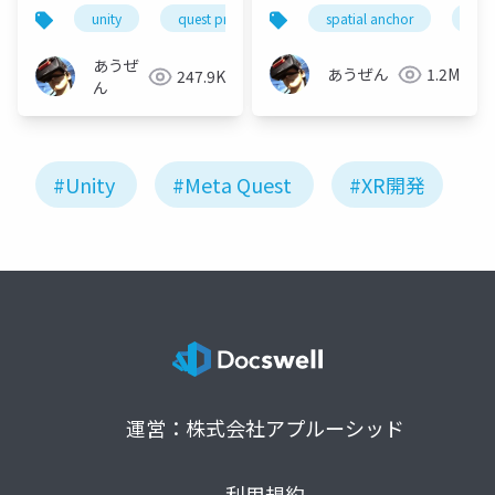
アプリ開発
unity
quest pro
oculus integration
spatial anchor
build
unit
あうぜ
あうぜん
1.2M
247.9K
ん
#Unity
#Meta Quest
#XR開発
運営：株式会社アプルーシッド
利用規約