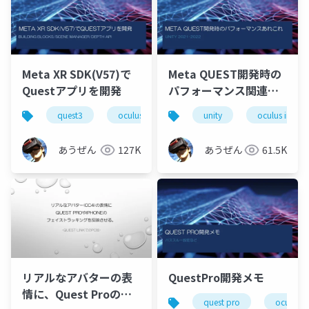
Meta XR SDK(V57)で
Meta QUEST開発時の
Questアプリを開発
パフォーマンス関連の
あれこれ
quest3
oculus integration
unity
unity
oculus integr
building
あうぜん
127K
あうぜん
61.5K
リアルなアバターの表
QuestPro開発メモ
情に、Quest Proのフ
quest pro
oculus i