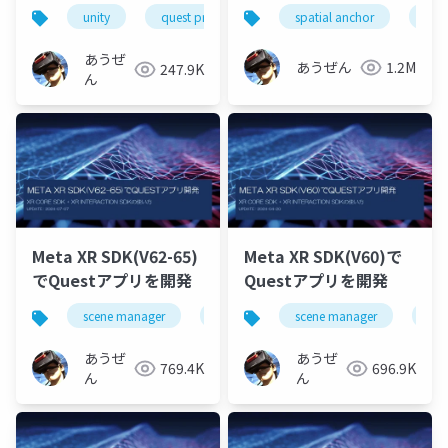
アプリ開発
unity
quest pro
oculus integration
spatial anchor
build
unit
あうぜ
あうぜん
1.2M
247.9K
ん
Meta XR SDK(V62-65)
Meta XR SDK(V60)で
でQuestアプリを開発
Questアプリを開発
scene manager
depth api
scene manager
オクルージョン
dep
あうぜ
あうぜ
769.4K
696.9K
ん
ん