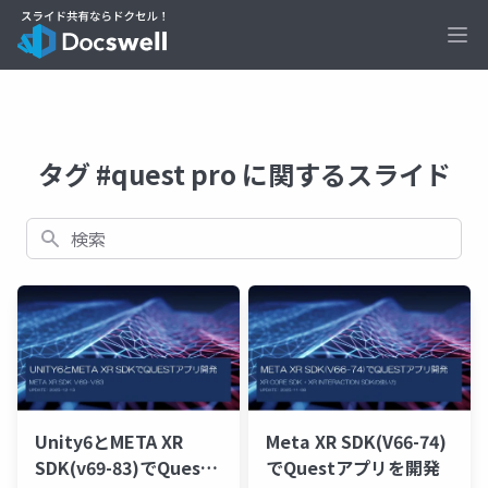
Ope
タグ #quest pro に関するスライド
検索
Unity6とMETA XR
Meta XR SDK(V66-74)
SDK(v69-83)でQuest
でQuestアプリを開発