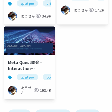
ェイストラッキングを
quest pro
unity
character creator 4
arkit
反映させる
あうぜん
17.2K
あうぜん
34.9K
Meta Quest開発 -
Interaction
SDK(46/55)の使い方-
quest pro
oculus integration
unity
intera
あうぜ
193.4K
ん