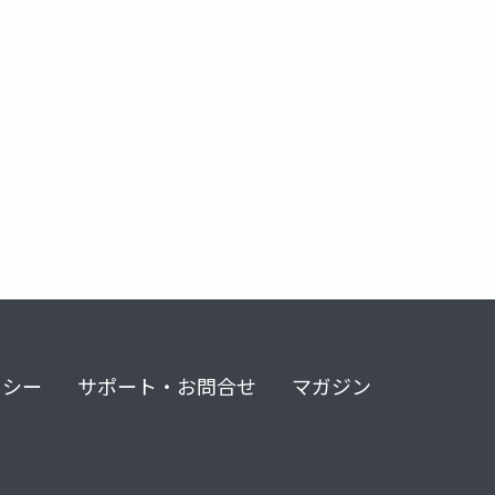
anager
オクルージョン
scene manager
depth api
リシー
サポート・お問合せ
マガジン