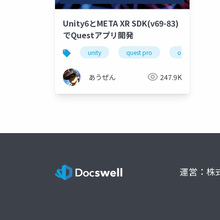
Unity6とMETA XR SDK(v69-83)
でQuestアプリ開発
unity
quest pro
oculus integrat
あうぜん
247.9K
運営：株