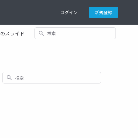
ログイン
新規登録
検索
てのスライド
検索