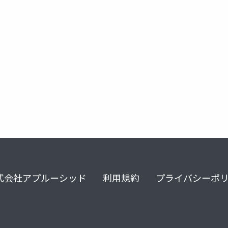
ion
building blocks
ovrsemanticclassification
ovrscenem
式会社アプルーシッド
利用規約
プライバシーポ