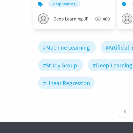
periodic targets( ICLR 2023 )
ンフ
deep learning
回（2
Deep Learning JP
469
#Machine Learning
#Artificial 
#Study Group
#Deep Learning
#Linear Regression