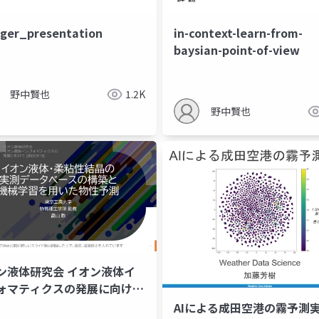
ger_presentation
in-context-learn-from-
baysian-point-of-view
野中賢也
1.2K
野中賢也
ン液体研究会 イオン液体イ
ォマティクスの発展に向けて
3/9)
AIによる成田空港の霧予測