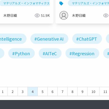
ォマティクスハンズオン第一
ンフォマティクスハンズオ
マテリアルズ・インフォマティクス
データ解析学
マテリアルズ・インフォマ
セミナー
023/07/26版）
回
木野日織
51.9K
木野日織
Intelligence
#Generative AI
#ChatGPT
#Python
#AITeC
#Regression
1
2
3
4
5
6
7
8
9
10
11