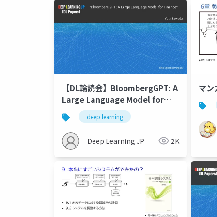
【DL輪読会】BloombergGPT: A
マン
Large Language Model for
Finance arxiv
deep learning
Deep Learning JP
2K