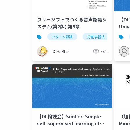
【DL
フリーソフトでつくる音声認識シ
Univ
ステム(第2版) 第9章
Reco
パターン認識
分割学習法
交差確
荒木 雅弘
341
【DL輪読会】SimPer: Simple
（超初
self-supervised learning of
Mi