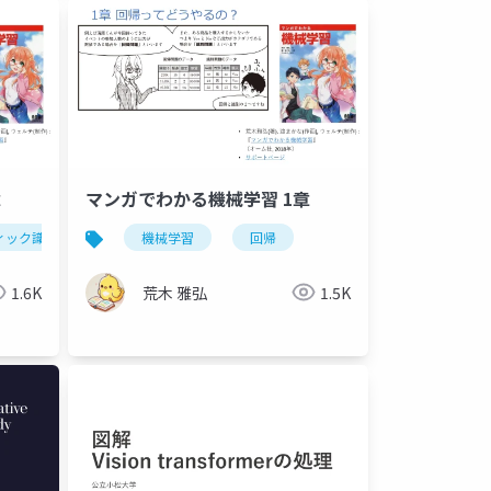
章
マンガでわかる機械学習 1章
ィック識別
決定木
機械学習
回帰
1.6K
荒木 雅弘
1.5K