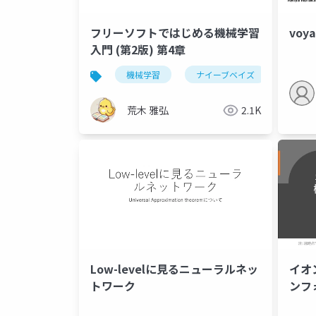
voya
フリーソフトではじめる機械学習
入門 (第2版) 第4章
機械学習
ナイーブベイズ
荒木 雅弘
2.1K
Low-levelに見るニューラルネッ
イオ
トワーク
ンフ
(202