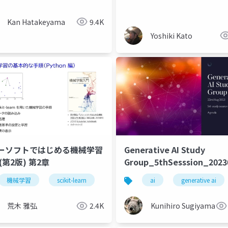
Kan Hatakeyama
9.4K
Yoshiki Kato
Generative AI Study
ーソフトではじめる機械学習
Group_5thSesssion_2023
入門 (第2版) 第2章
ai
generative ai
機械学習
scikit-learn
Kunihiro Sugiyama
荒木 雅弘
2.4K