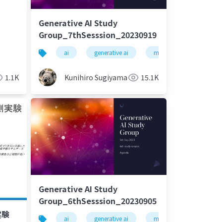
Generative AI Study
Group_7thSesssion_20230919
ai
generative ai
machine learning
1.1K
Kunihiro Sugiyama
15.1K
Generative AI Study
Group_6thSesssion_20230905
実験
ai
generative ai
machine learning