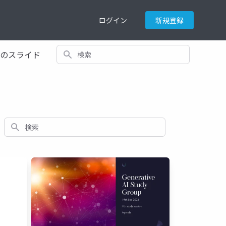
ログイン
新規登録
検索
てのスライド
検索