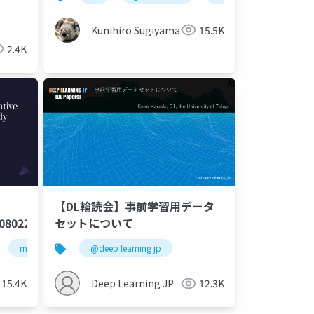
Kunihiro Sugiyama
15.5K
2.4K
【DL輪読会】事前学習用データ
08022
セットについて
machine learning
@deep learning jp
deep learning
artificial intelligence
15.4K
Deep Learning JP
12.3K