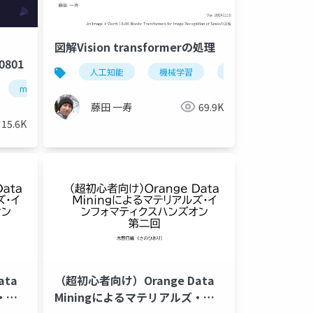
図解Vision transformerの処理
0801
人工知能
機械学習
ニューラルネットワー
machine learning
deep learning
artificial intelligence
藤田 一寿
69.9K
15.6K
ata
（超初心者向け）Orange Data
・イ
Miningによるマテリアルズ・イ