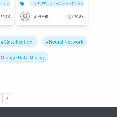
ン第一
ンフォマティクスハンズオン第二
ティクス
回帰
データ解析学
マテリアルズ・インフォマティクス
セミナー
回帰
データ解析学
回 （仮）
80.7K
木野日織
20.8K
#Classification
#Neural Network
#Orange Data Mining