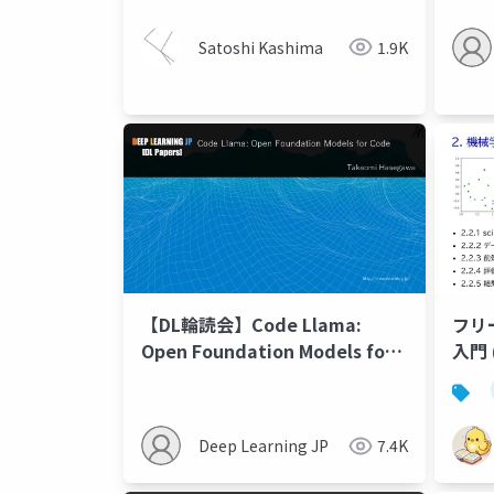
Satoshi Kashima
1.9K
【DL輪読会】Code Llama:
フリ
Open Foundation Models for
Code
Deep Learning JP
7.4K