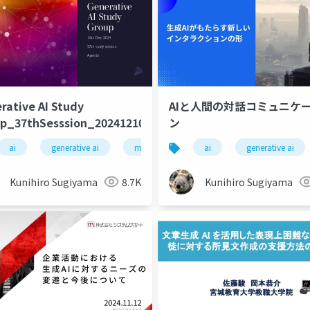
rative AI Study
AIと人間の対話コミュニケ
p_37thSesssion_20241210
ン
ng
ai
deep learning
generative ai
artificial intelligence
machine learning
ai
deep learning
generative ai
Kunihiro Sugiyama
8.7K
Kunihiro Sugiyama