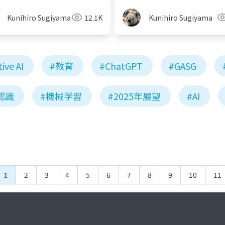
Kunihiro Sugiyama
12.1K
Kunihiro Sugiyama
ive AI
#教育
#ChatGPT
#GASG
認識
#機械学習
#2025年展望
#AI
1
2
3
4
5
6
7
8
9
10
11