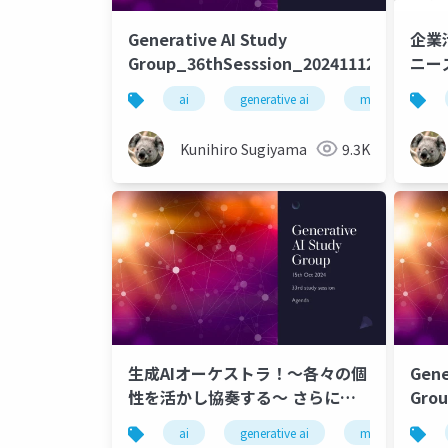
Generative AI Study
企業
Group_36thSesssion_202411126
ニー
ai
generative ai
machine learni
Kunihiro Sugiyama
9.3K
生成AIオーケストラ！～各々の個
Gene
性を活かし協奏する～ さらに深
Grou
掘りする最新事例と活用法
ai
generative ai
machine learni