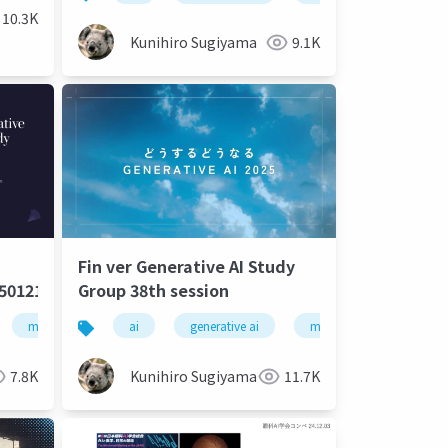
10.3K
Kunihiro Sugiyama
9.1K
Fin ver Generative AI Study
50121
Group 38th session
artificial intelligence
machine learning
ai
deep learning
generative ai
artificial intelligence
machine learning
7.8K
Kunihiro Sugiyama
11.7K