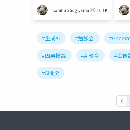
Kunihiro Sugiyama
10.1K
#生成AI
#勉強会
#Generat
#因果推論
#AI教育
#画像
#AI開発