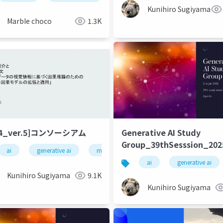
Kunihiro Sugiyama
MarbIe choco
1.3K
04_ver.5]コンソーシアム
Generative AI Study
Group_39thSesssion_202
ai
generative ai
machine learning
deep learning
ng
deep learning
artificial intelligence
ai
generative ai
Kunihiro Sugiyama
9.1K
Kunihiro Sugiyama