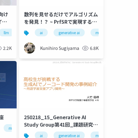
 向け
数列を見せるだけでアルゴリズム
イク
を発見！？ ~ PrfSRで実現する数
hine learning
molecular descriptors
受けて
学的パターン自動解析 ~
llm
医療ai
machine learning
generative ai
ai
generative ai
ai agent
machine learning
2.2K
Kunihiro Sugiyama
6.8K
講座
250218_15_Generative AI
Study Group第41回_課題研究Ⅱ
machine learning
deep learning
artificial intelligence
スライド
chat gpt
backpropagation
ai
generative ai
誤差逆伝播法
machine learning