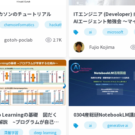
カソンのチュートリアル
ITエンジニア (Developer)
AIエージェント勉強会 ～マ
chemoinformatics
hackathon
toxicity prediction
mac
ロソフトの最新技術発表を
ing
ai in medicine
medical artificial intelligence
ai
microsoft
医療
～ (2025/07)
gotoh-poclab
2.7K
Fujio Kojima
p Learningの基礎 図だく
0304産総研NotebookLM
解説 ~プログラムが自己学
ai
generative ai
る仕組み~
深層学習
artificial intelligence
deep learning
machine learning
machine learning
ai