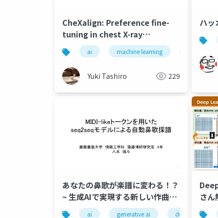
CheXalign: Preference fine-
ハッ
tuning in chest X-ray
interpretation
ai
machine learning
deep learn
models without human
feedback
Yuki Tashiro
229
あなたの鼻歌が楽譜に変わる！？
Dee
~ 生成AIで実現する新しい作曲研
さん
究のご紹介 ~
習す
ai
generative ai
deep learning