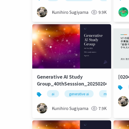
Kunihiro Sugiyama
9.9K
Generative AI Study
[02
Group_40thSesssion_20250204
ai
generative ai
machine learni
Kunihiro Sugiyama
7.9K