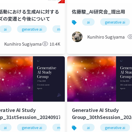
活動における生成AIに対する
佐藤駿_AI研究会_提出用
ズの変遷と今後について
ai
generative ai
ng
ai
deep learning
generative ai
artificial intelligence
machine learning
deep learning
Kunihiro Sugiyama
Kunihiro Sugiyama
10.4K
rative AI Study
Generative AI Study
p_31stSesssion_20240917
Group_30thSesssion_202
ng
ai
deep learning
generative ai
artificial intelligence
machine learning
ai
deep learning
generative ai