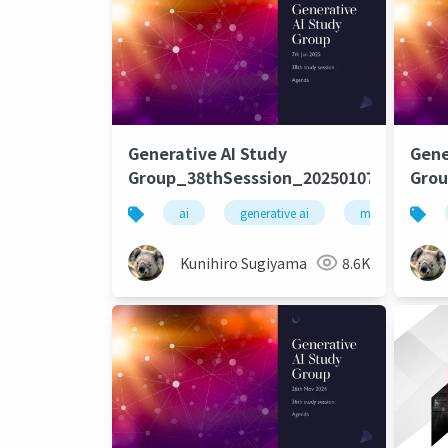
Generative AI Study
Gene
Group_38thSesssion_20250107
Grou
ai
generative ai
machine learni
Kunihiro Sugiyama
8.6K