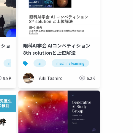
ーショ
眼科AI学会 AIコンペティション
8th solutionと上位解法
artificial intelligence
machine learning
ai
deep learning
machine learning
artificial intelligence
deep learning
9.9K
Yuki Tashiro
6.2K