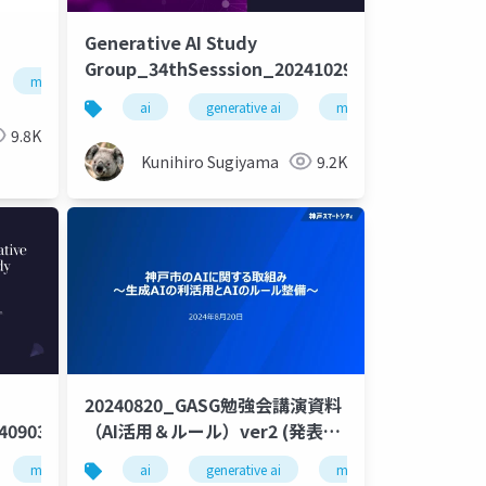
Generative AI Study
Group_34thSesssion_20241029
machine learning
deep learning
artificial intelligence
artificial intelligence
ai
generative ai
machine learning
9.8K
Kunihiro Sugiyama
9.2K
20240820_GASG勉強会講演資料
40903
（AI活用＆ルール）ver2 (発表)
(1)
artificial intelligence
machine learning
ai
deep learning
generative ai
artificial intelligence
machine learning