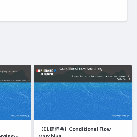
【DL輪読会】Conditional Flow
erging
Matching