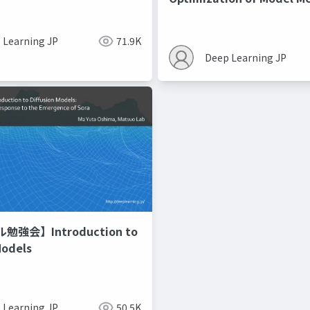
Recipes モデルマージの
 Learning JP
71.9K
Deep Learning JP
強会】Introduction to
Models
 Learning JP
50.5K