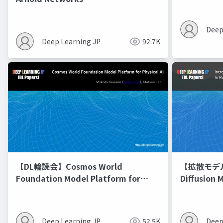
Deep
Deep Learning JP
92.7K
【DL輪読会】Cosmos World
【拡散モデル勉
Foundation Model Platform for
Diffusion 
Physical AI
Deep Learning JP
52.5K
Deep