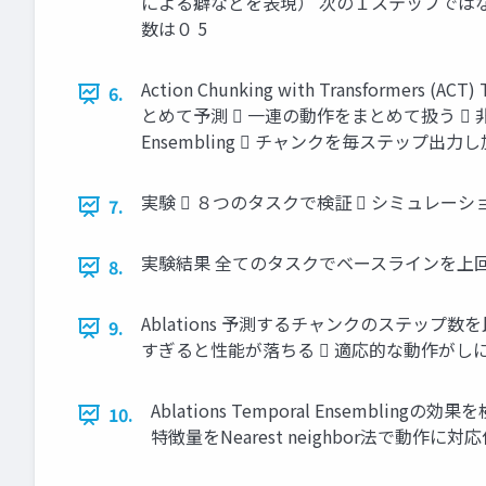
による癖などを表現） 次の１ステップではなく
数は０ 5
Action Chunking with Transform
6.
とめて予測  一連の動作をまとめて扱う  
Ensembling  チャンクを毎ステップ出
実験  ８つのタスクで検証  シミュレーション２
7.
実験結果 全てのタスクでベースラインを上回る成功
8.
Ablations 予測するチャンクのステップ
9.
すぎると性能が落ちる  適応的な動作がしにくくな
Ablations Temporal Ensembli
10.
特徴量をNearest neighbor法で動作に対