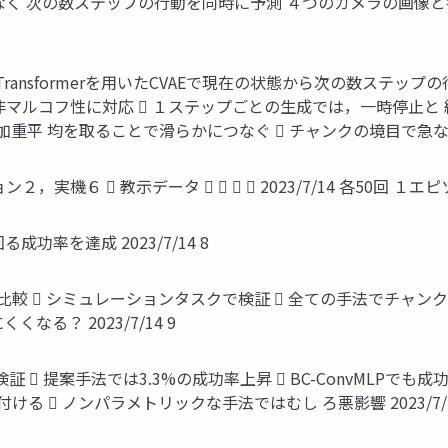
 次の数ステップの行動を同時に予測 ４つのカメラの画像と各関節
ers (ACT) Transformerを用いたCVAEで現在の状態から次の数ステッ
非マルコフ性に対応  １ステップごとの生成では，一時停止と 終
力し加重平 均を取ることで滑らかにつなぐ  チャンクの境目で急な動作に
，実機６  教示データ     2023/7/14 各50回 １エ
率を達成 2023/7/14 8
数を比較  シミュレーションタスクで検証  全ての手法でチャンク
る？ 2023/7/14 9
ngの効果を検証  提案手法では3.3%の成功率上昇  BC-ConvMLPで
応付ける  ノンパラメトリックな手法ではむし ろ悪影響 2023/7/1