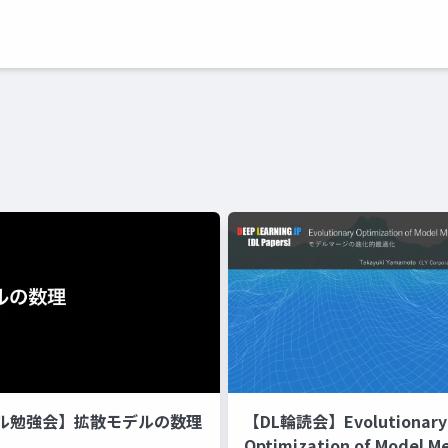
ル勉強会】拡散モデルの数理
【DL輪読会】Evolutionary
Optimization of Model M