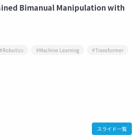
ed Bimanual Manipulation with
#Robotics
#Machine Learning
#Transformer
スライド一覧