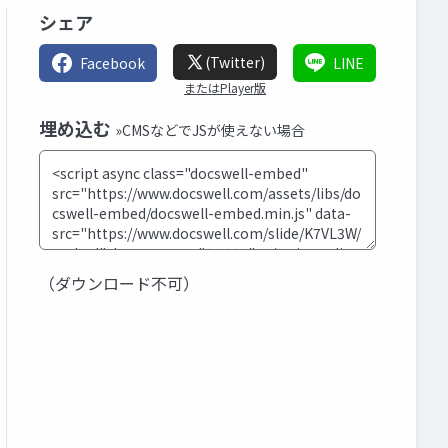
シェア
(Twitter)
Facebook
LINE
またはPlayer版
埋め込む
»CMSなどでJSが使えない場合
（ダウンロード不可）