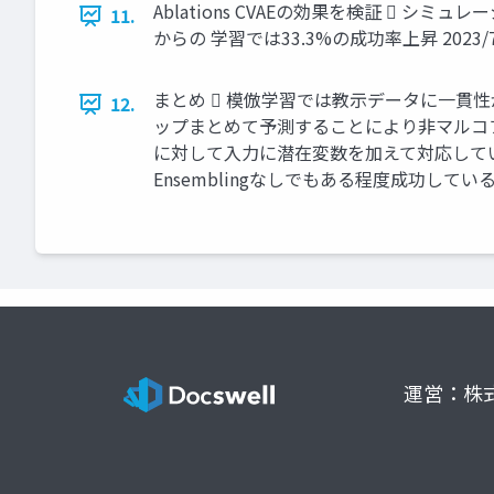
Ablations CVAEの効果を検証 
11.
からの 学習では33.3%の成功率上昇 2023/7/
まとめ  模倣学習では教示データに一貫性
12.
ップまとめて予測することにより非マルコフ性
に対して入力に潜在変数を加えて対応している点
Ensemblingなしでもある程度成功している 20
運営：株