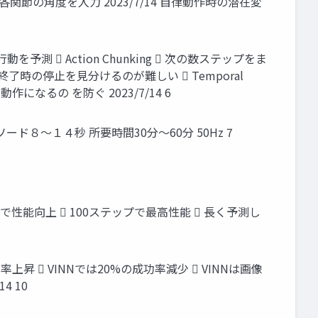
の角度を入力 2023/7/14 自律動作時の潜在変
プの行動を予測  Action Chunking  次の数ステップをま
了時の停止を見分けるのが難しい  Temporal
なるの を防ぐ 2023/7/14 6
ピソード８～１４秒 所要時間30分～60分 50Hz 7
で性能向上  100ステップで最高性能  長く予測し
も成功率上昇  VINNでは20%の成功率減少  VINNは画像
4 10