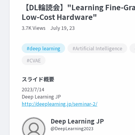
【DL輪読会】"Learning Fine-Grain
Low-Cost Hardware"
3.7K Views
July 19, 23
#deep learning
#Artificial Intelligence
#CVAE
スライド概要
2023/7/14
Deep Learning JP
http://deeplearning.jp/seminar-2/
Deep Learning JP
@DeepLearning2023