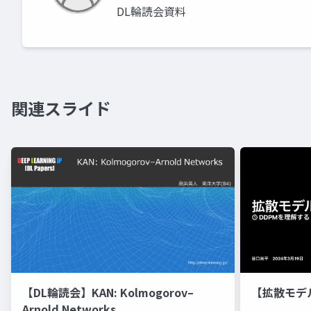
DL輪読会資料
関連スライド
【DL輪読会】KAN: Kolmogorov–
【拡散モデ
Arnold Networks