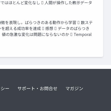
の学習ではほとんど変化なし  人間が操作した教示データ
特徴を表現し，ばらつきのある動作から学習  数ステ
超える成功率を達成  感想  データのばらつき
値の急激な変化は問題にならないのか  Temporal
リシー
サポート・お問合せ
マガジン