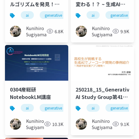
ルゴリズムを発見！？
変わる！？ ~ 生成AIで
~ PrfSRで実現する数学
実現する新しい作曲研
ai
generative ai
machine learning
ai
generative ai
deep l
的パターン自動解析 ~
究のご紹介 ~
Kunihiro
Kunihiro
6.8K
9.9K
Sugiyama
Sugiyama
0304産総研
250218_15_Generative
NotebookLM講座
AI Study Group第41回
_課題研究Ⅱスライド
ai
generative ai
machine learning
ai
generative ai
deep l
Kunihiro
Kunihiro
10.3K
9.1K
Sugiyama
Sugiyama