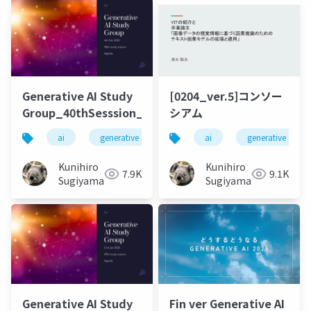
Generative AI Study
[0204_ver.5]コンソー
Group_40thSesssion_20250204
シアム
ai
generative ai
machine learning
ai
generative ai
deep l
Kunihiro
Kunihiro
7.9K
9.1K
Sugiyama
Sugiyama
Generative AI Study
Fin ver Generative AI