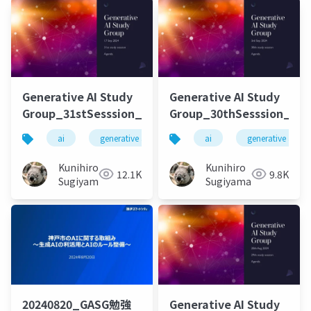
Generative AI Study
Generative AI Study
Group_31stSesssion_20240917
Group_30thSesssion_202
ai
generative ai
machine learning
ai
generative ai
deep l
Kunihiro
Kunihiro
12.1K
9.8K
Sugiyama
Sugiyama
20240820_GASG勉強
Generative AI Study