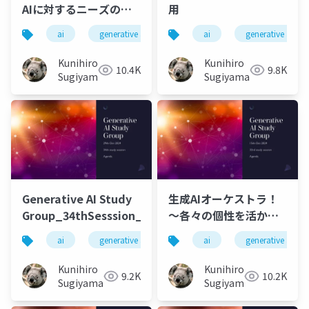
AIに対するニーズの変
用
遷と今後について
ai
generative ai
machine learning
ai
generative ai
deep l
Kunihiro
Kunihiro
10.4K
9.8K
Sugiyama
Sugiyama
Generative AI Study
生成AIオーケストラ！
Group_34thSesssion_20241029
～各々の個性を活かし
協奏する～ さらに深掘
ai
generative ai
machine learning
ai
generative ai
deep l
りする最新事例と活用
法
Kunihiro
Kunihiro
9.2K
10.2K
Sugiyama
Sugiyama