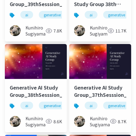
Group_39thSesssion_20250121
Study Group 38th
session
ai
generative ai
machine learning
ai
generative ai
deep l
Kunihiro
Kunihiro
7.8K
11.7K
Sugiyama
Sugiyama
Generative AI Study
Generative AI Study
Group_38thSesssion_20250107
Group_37thSesssion_202
ai
generative ai
machine learning
ai
generative ai
deep l
Kunihiro
Kunihiro
8.6K
8.7K
Sugiyama
Sugiyama