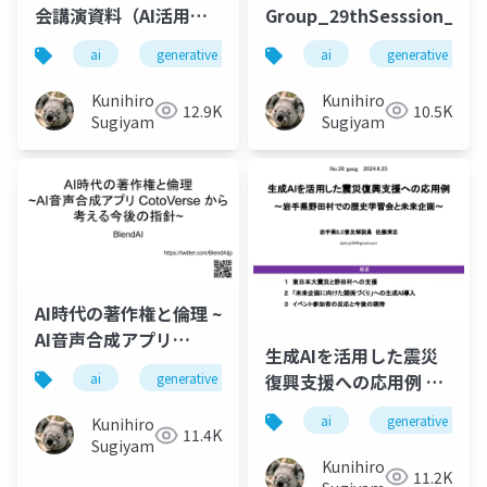
会講演資料（AI活用＆
Group_29thSesssion_202
ルール）ver2 (発表)
ai
generative ai
machine learning
ai
generative ai
deep l
(1)
Kunihiro
Kunihiro
12.9K
10.5K
Sugiyama
Sugiyama
AI時代の著作権と倫理 ~
AI音声合成アプリ
生成AIを活用した震災
CotoVerseから考える
復興支援への応用例 ~
ai
generative ai
machine learning
deep l
今後の指針
岩手県野田村での歴史
ai
generative ai
Kunihiro
学習会と未来企画
11.4K
Sugiyama
Kunihiro
11.2K