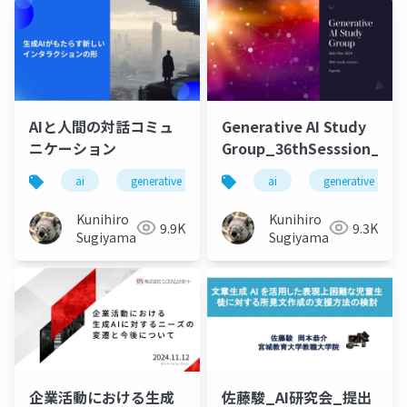
AIと人間の対話コミュ
Generative AI Study
ニケーション
Group_36thSesssion_202
ai
generative ai
machine learning
ai
generative ai
deep l
Kunihiro
Kunihiro
9.9K
9.3K
Sugiyama
Sugiyama
企業活動における生成
佐藤駿_AI研究会_提出