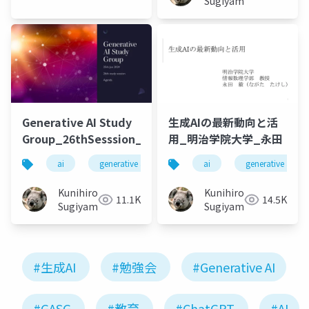
Sugiyama
Generative AI Study
生成AIの最新動向と活
Group_26thSesssion_20240625
用_明治学院大学_永田
ai
generative ai
machine learning
ai
generative ai
deep l
Kunihiro
Kunihiro
11.1K
14.5K
Sugiyama
Sugiyama
#生成AI
#勉強会
#Generative AI
#GASG
#教育
#ChatGPT
#AI