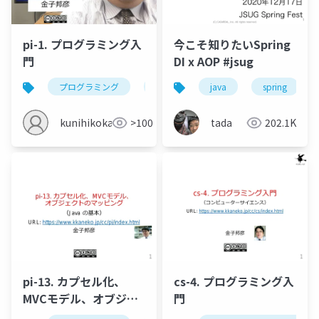
pi-1. プログラミング入
今こそ知りたいSpring
門
DI x AOP #jsug
プログラミング
プログラミング言語
java
spring
プログラム
kunihikokaneko
>100
tada
202.1K
pi-13. カプセル化、
cs-4. プログラミング入
MVCモデル、オブジェ
門
クトのマッピング