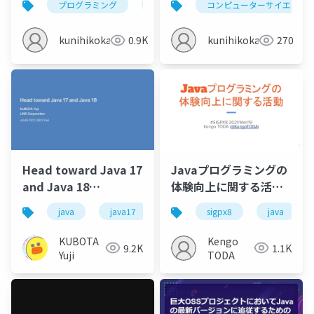
プログラミング
java
カプセル化
コンピューターサイエンス
mvcモ
kunihikokaneko
0.9K
kunihikokaneko
270
Head toward Java 17
Javaプログラミングの
and Java 18
体験向上に関する活動 /
#jjug_ccc
DX enhancement
java
java17
java18
sigpx8
jjug
java
jjug_cc
around Java
programming
KUBOTA
Kengo
9.2K
1.1K
Yuji
TODA