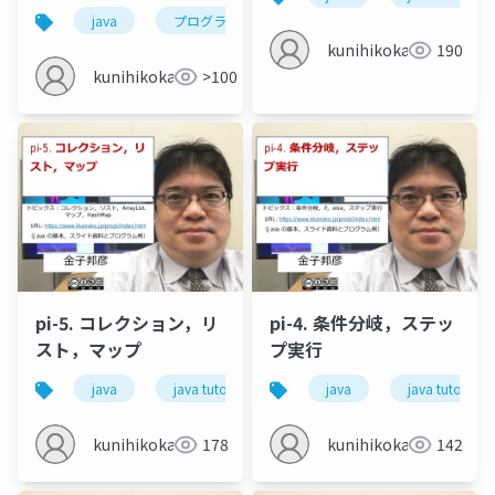
（コンストラクタ）
java
プログラミング
クラス
class
kunihikokaneko
190
kunihikokaneko
>100
pi-5. コレクション，リ
pi-4. 条件分岐，ステッ
スト，マップ
プ実行
java
java tutor
コレクション
java
java tutor
リスト
kunihikokaneko
178
kunihikokaneko
142