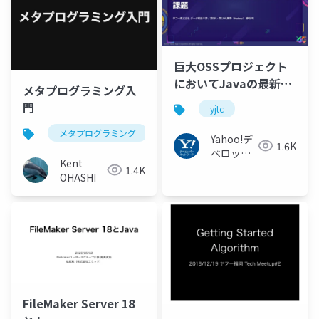
巨大OSSプロジェクト
においてJavaの最新バ
メタプログラミング入
ージョンに追従するた
門
yjtc
めの課題 #yjtc /
YJTC21 C-8
メタプログラミング
java
ruby
clojure
Yahoo!デ
1.6K
ベロッパ
Kent
ーネット
1.4K
OHASHI
ワーク
FileMaker Server 18