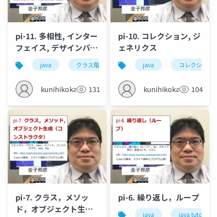
pi-11. 多相性, インター
pi-10. コレクション, ジ
フェイス, デザインパタ
ェネリクス
ーン
java
クラス階層
多相性
java
インターフェイ
コレクション
kunihikokaneko
131
kunihikokaneko
104
pi-7. クラス，メソッ
pi-6. 繰り返し，ループ
ド，オブジェクト生成
java
java tutor