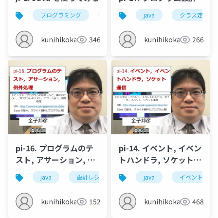
プログラミング
java
計算の繰り返し
java
クラス定義
gdb
kunihikokaneko
346
kunihikokaneko
266
pi-16. プログラムのテ
pi-14. イベント, イベン
スト, アサーション, 例
トハンドラ, ソケット通
外処理
信
java
設計レシピ
種々のエラー
java
イベント
プログラ
kunihikokaneko
152
kunihikokaneko
468