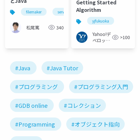
とJava
Getting Started
Algorithm
filemaker
server
java
yjfukuoka
松尾篤
340
Yahoo!デ
>100
ベロッパ
ーネット
ワーク
#Java
#Java Tutor
#プログラミング
#プログラミング入門
#GDB online
#コレクション
#Programming
#オブジェクト指向