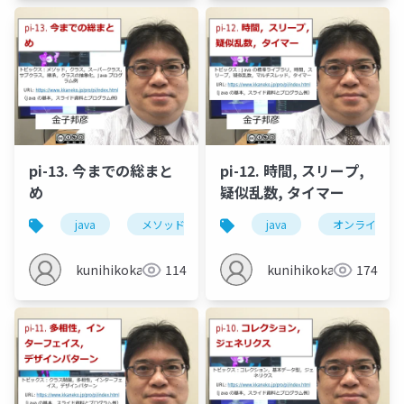
pi-13. 今までの総まと
pi-12. 時間, スリープ,
め
疑似乱数, タイマー
java
メソッド
クラス
java
スーパークラス
オンライン開
kunihikokaneko
114
kunihikokaneko
174