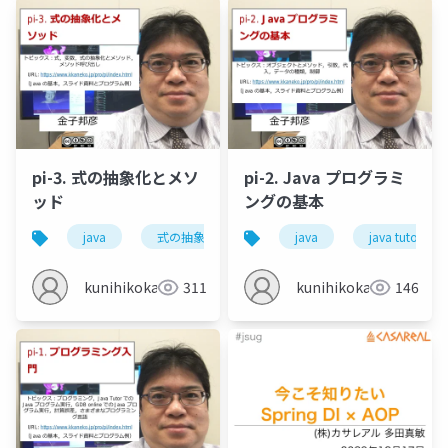
pi-3. 式の抽象化とメソ
pi-2. Java プログラミ
ッド
ングの基本
java
式の抽象化
メソッド
java
java tutor
java tutor
kunihikokaneko
311
kunihikokaneko
146