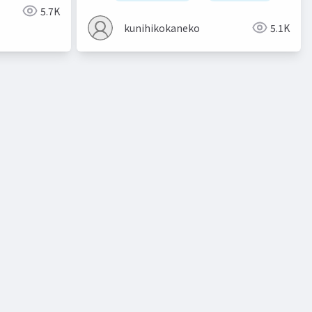
5.7K
kunihikokaneko
5.1K
ト
教師有り学習
教師無し学習
予測
クラスタリン