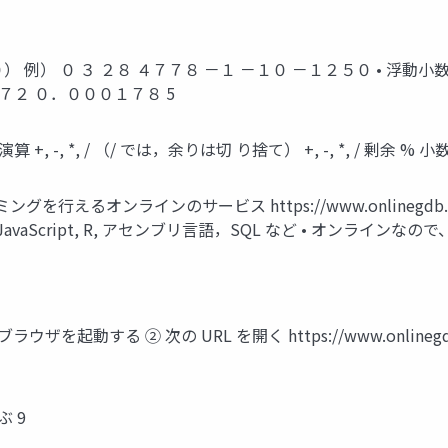
） 例） ０ ３ ２８ ４７７８ －１ －１０ －１２５０ • 浮動
７２ ０．０００１７８ 5
, *, / （/ では，余りは切 り捨て） +, -, *, / 剰余 % 小数
ラミングを行えるオンラインのサービス https://www.onlineg
+, C#, JavaScript, R, アセンブリ言語，SQL など • 
ブラウザを起動する ② 次の URL を開く https://www.onlinegd
ぶ 9