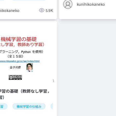
kunihikokaneko
hikokaneko
5.9K
機械学習の基礎（教師なし学習，
習）
学習
データの種類
機械学習の仕組み
オープンデータ
学習
検証
情報化社会
iris データセッ