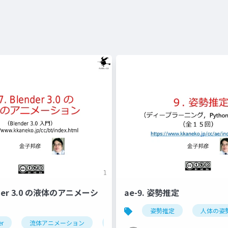
ender 3.0 の液体のアニメーシ
ae-9. 姿勢推定
姿勢推定
人体の姿
er
流体アニメーション
ドメイン
フロー
エフェ