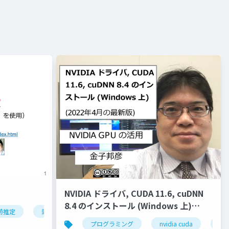
NVIDIA ドライバ, CUDA 11.6, cuDNN
8.4 のインストール (Windows 上)
勢推定
頭部の姿勢推定
オブジェクトの姿勢推定
ディープ
(2022年4月の最新版)
クター
液体
ジオメトリ
プログラミング
流入口
nvidia cuda
ベイク
nvi