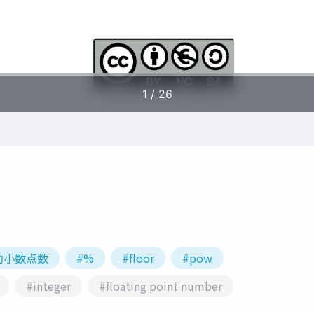
動小数点数
#%
#floor
#pow
#integer
#floating point number