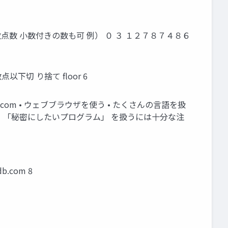
小数点数 小数付きの数も可 例） ０ ３ １２７８７４８６
点以下切 り捨て floor 6
db.com • ウェブブラウザを使う • たくさんの言語を扱
オンラインなので、「秘密にしたいプログラム」 を扱うには十分な注
b.com 8