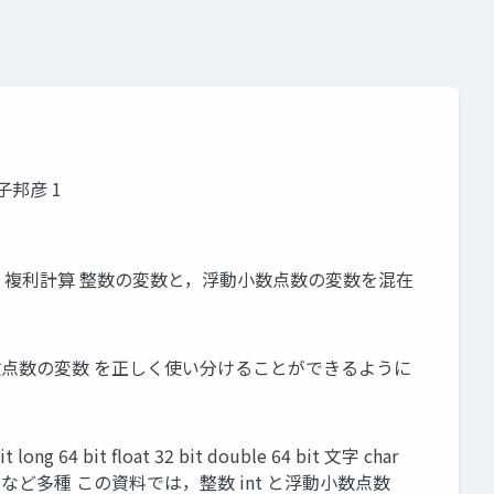
金子邦彦 1
題３．複利計算 整数の変数と，浮動小数点数の変数を混在
小数点数の変数 を正しく使い分けることができるように
4 bit float 32 bit double 64 bit 文字 char
g クラスなど多種 この資料では，整数 int と浮動小数点数