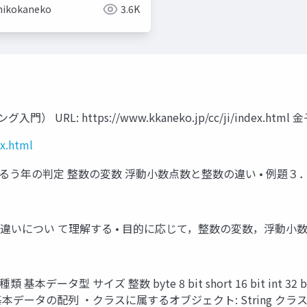
hikokaneko
3.6K
 URL: https://www.kkaneko.jp/cc/ji/index.html 
ex.html
．うるう年の判定 整数の変数 浮動小数点数と整数の違い • 例
の違いについ て理解する • 目的に応じて，整数の変数，浮動
サイズ 整数 byte 8 bit short 16 bit int 32 bit long 6
浮動小数点数 ・基本データの配列 ・クラスに属するオブジェクト: Strin