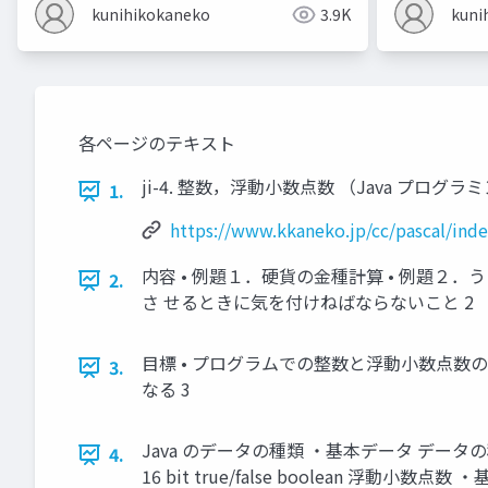
kunihikokaneko
3.9K
kuni
各ページのテキスト
ji-4. 整数，浮動小数点数 （Java プログラミング入門）
1.
https://www.kkaneko.jp/cc/pascal/ind
内容 • 例題１．硬貨の金種計算 • 例題２
2.
さ せるときに気を付けねばならないこと 2
目標 • プログラムでの整数と浮動小数点数
3.
なる 3
Java のデータの種類 ・基本データ データの種類 基本データ型 
4.
16 bit true/false boolean 