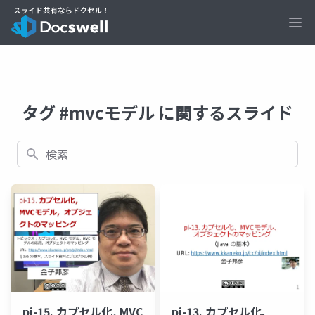
Ope
タグ #mvcモデル に関するスライド
検索
pi-15. カプセル化, MVC
pi-13. カプセル化、