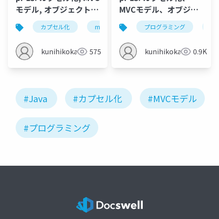
モデル, オブジェクトの
MVCモデル、オブジェ
マッピング
クトのマッピング
カプセル化
mvc モデル
プログラミング
mvc モデルの応用
jav
kunihikokaneko
575
kunihikokaneko
0.9K
#Java
#カプセル化
#MVCモデル
#プログラミング