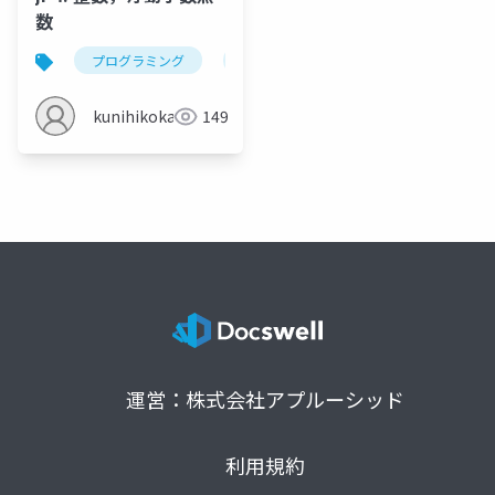
数
プログラミング
java
整数
浮動小数点数
kunihikokaneko
149
運営：株式会社アプルーシッド
利用規約