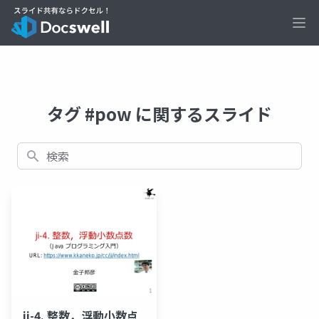
Ope
タグ #pow に関するスライド
検索
ji-4. 整数，浮動小数点