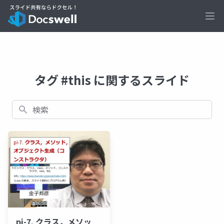
Ope
タグ #this に関するスライド
検索
pi-7. クラス，メソッ