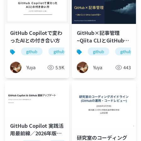
GitHub Copilotで変わ
GitHub×記事管理
ったAIとの付き合い方
~Qiita CLIとGitHub
Copilotの話~
github
github copilot
github
copilot
github copi
azure
Yuya
5.9K
Yuya
443
GitHub Copilot 実践活
用最前線／2026年版・
研究室のコーディング
AIコーディングの現在