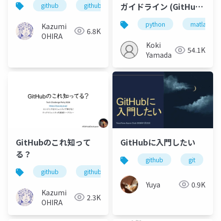
ガイドライン (GitHub
github
github copilot
地とこれから
の運用・コードレビュ
python
matlab
Kazumi
ー)
6.8K
OHIRA
Koki
54.1K
Yamada
GitHubのこれ知って
GitHubに入門したい
る？
github
git
github
github dockyard
github copilot
Yuya
0.9K
Kazumi
2.3K
OHIRA