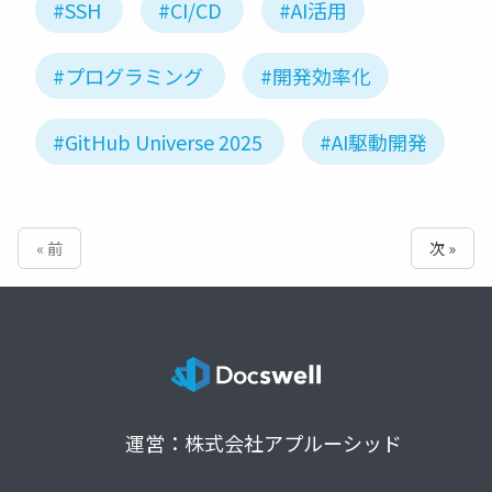
#SSH
#CI/CD
#AI活用
#プログラミング
#開発効率化
#GitHub Universe 2025
#AI駆動開発
« 前
次 »
運営：株式会社アプルーシッド