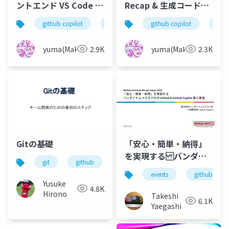
ントエンド VS Code の
Recap & 生成コードの
Copilot Chat 拡張から
品質を担保するCode
github copilot
github
github copilot
vscode
mcp
git
学ぶ GitHub Copilot
Qualityのデモ
＆ MCP Client
yuma(Maki)
2.9K
yuma(Maki)
2.3K
Gitの基礎
「安心・簡単・納得」
を実現する バンダイ
git
github
チーム開発
ソースコード管理
ナムコスタジオの
events
github
GitHub & GitHub
Yusuke
4.8K
Copilot 導入推進
Hirono
Takeshi
6.1K
Yaegashi