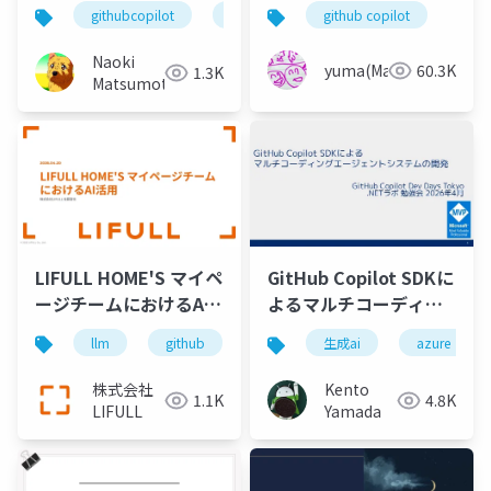
ネタを言いたい_共有用
話
githubcopilot
github
github copilot
Naoki
yuma(Maki)
60.3K
1.3K
Matsumoto
LIFULL HOME'S マイペ
GitHub Copilot SDKに
ージチームにおけるAI
よるマルチコーディン
活用
グエージェントシステ
llm
github
kiro-cli
lifull
next.js
生成ai
azure
ムの開発
株式会社
Kento
1.1K
4.8K
LIFULL
Yamada