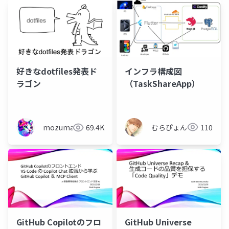
インフラ構成図
好きなdotfiles発表ド
（TaskShareApp）
ラゴン
むらぴょん
110
mozumasu
69.4K
GitHub Copilotのフロ
GitHub Universe