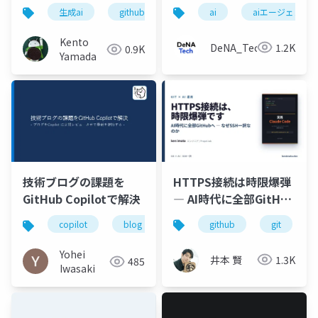
Copilot cloud agent
い方 - 推論効率を高め
ai
aiエージェント
生成ai
github
github copilot
トークノミ
のススメ
るための実践
Kento
DeNA_Tech
1.2K
0.9K
Yamada
HTTPS接続は時限爆弾
技術ブログの課題を
― AI時代に全部GitHub
GitHub Copilotで解決
へ、なぜSSH一択なの
github
git
copilot
blog
github
か
Yohei
井本 賢
1.3K
485
Iwasaki