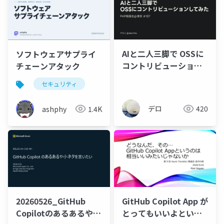
AIと二人三脚で OSSに
ソフトウェアサプライ
コントリビューション
チェーンアタック
してみた
セキュリティ
デロ
420
ashphy
1.4K
20260526_GitHub
GitHub Copilot App が
Copilotのあるあるや小
とってもいいよという