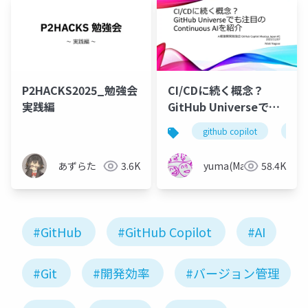
P2HACKS2025_勉強会
CI/CDに続く概念？
実践編
GitHub Universeでも
注目のContinuous AI
github copilot
git
を紹介
あずらた
3.6K
yuma(Maki)
58.4K
#GitHub
#GitHub Copilot
#AI
#Git
#開発効率
#バージョン管理