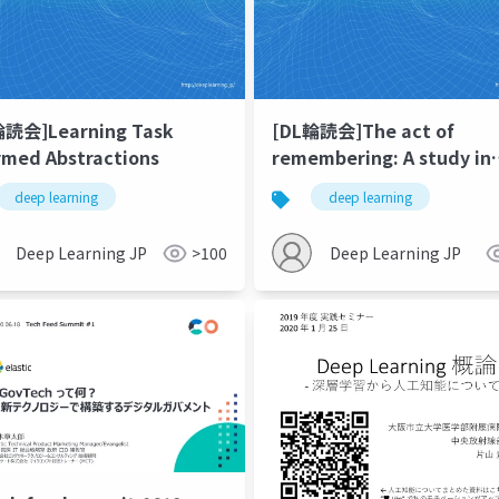
輪読会]Learning Task
[DL輪読会]The act of
rmed Abstractions
remembering: A study in
partially observable
deep learning
deep learning
reinforcement learning
Deep Learning JP
>100
Deep Learning JP