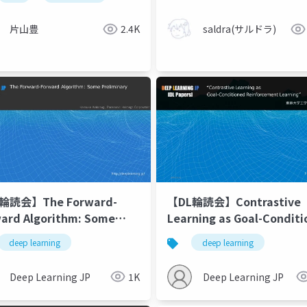
eb3
サイバー空間
片山豊
2.4K
saldra(サルドラ)
輪読会】The Forward-
【DL輪読会】Contrastive
ard Algorithm: Some
Learning as Goal-Condit
iminary
Reinforcement Learning
deep learning
deep learning
Deep Learning JP
1K
Deep Learning JP