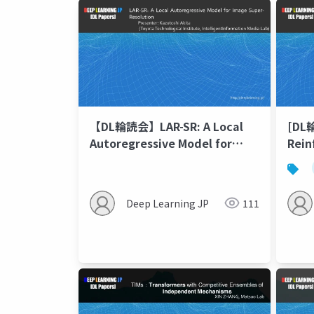
【DL輪読会】LAR-SR: A Local
[DL
Autoregressive Model for
Rein
Image Super-Resolution
Form
Deep Learning JP
111