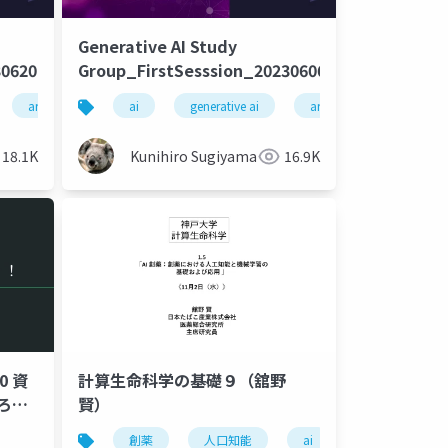
Generative AI Study
0620
Group_FirstSesssion_20230606
artificial intelligence
artificial intelligence
ai
machine learning
generative ai
artificial intelligence
deep learning
18.1K
Kunihiro Sugiyama
16.9K
#0 資
計算生命科学の基礎９（舘野
作ろ
賢）
創薬
人口知能
ai
機械学習