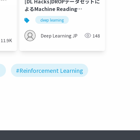
[DL Hacks]DROPデータセットに
よるMachine Reading
d
Comprehension研究の状況
deep learning
Deep Learning JP
148
11.9K
#Reinforcement Learning