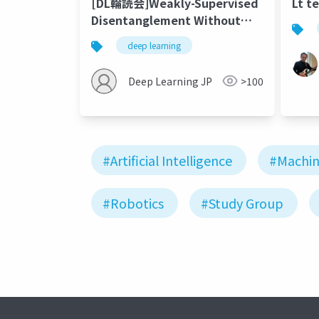
[DL輪読会]Weakly-Supervised
Lt t
Disentanglement Without
Compromises
deep learning
Deep Learning JP
>100
#Artificial Intelligence
#Machin
#Robotics
#Study Group