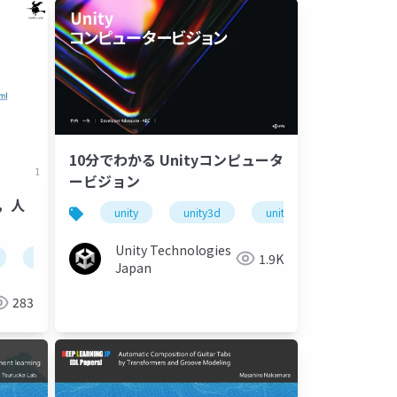
10分でわかる Unityコンピュータ
ービジョン
と，人
unity
unity3d
unity道場
unitydo
Unity Technologies
1.9K
人工知能
人工知能でできること
人工知能による社会の変
Japan
283