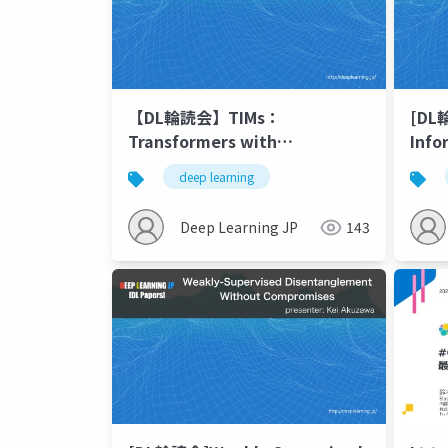
【DL輪読会】TIMs：
[DL
Transformers with
Info
Competitive Ensembles of
deep learning
Independent Mechanisms
Deep Learning JP
143