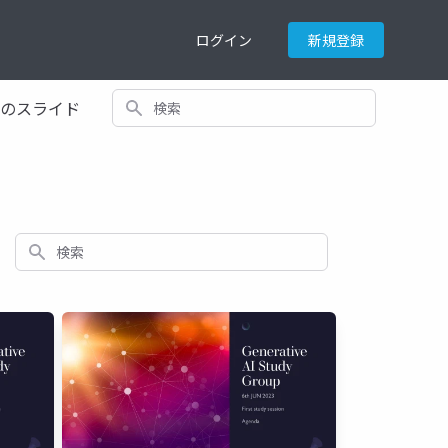
ログイン
新規登録
検索
てのスライド
検索