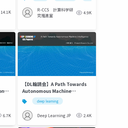
R-CCS 計算科学研
14.1K
4.9K
究推進室
【DL輪読会】A Path Towards
ioned
Autonomous Machine
Intelligence
deep learning
6.7K
Deep Learning JP
2.4K