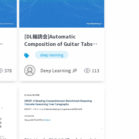
[DL輪読会]Automatic
Composition of Guitar Tabs
by Transformers and Groove
deep learning
Modeling
378
Deep Learning JP
113