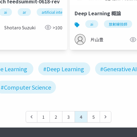
ech feedsummit-0618-rev
ai
ar
artificial intelligence
civictech
cloud by 
Deep Learning 概論
ai
放射線技師
Shotaro Suzuki
>100
片山豊
e Learning
#Deep Learning
#Generative AI
#Computer Science
1
2
3
4
5