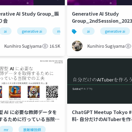
rative AI Study Group_振
Generative AI Study
り会
Group_2ndSesssion_2023
ai
generative ai
machine learning
ai
deep learning
generative ai
Kunihiro Sugiyama
16.5K
Kunihiro Sugiyama
型 AI に必要な教師データを
ChatGPT Meetup Tokyo 
するために行っている当院で
料- 自分だけのAITuberを
(2023/06/10)
う！
mr
放射線技師