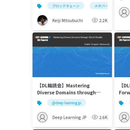
ブロックチェーン
メタバース
w
Keiji Mitsubuchi
2.2K
【DL輪読会】Mastering
【DL
Diverse Domains through
Forw
World Models
Prel
@deep learning jp
Deep Learning JP
2.6K