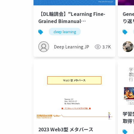
【DL輪読会】"Learning Fine-
Gene
Grained Bimanual
り返
Manipulation with Low-Cost
deep learning
Hardware"
Deep Learning JP
3.7K
学習
取得
の工夫 
2023 Web3型 メタバース