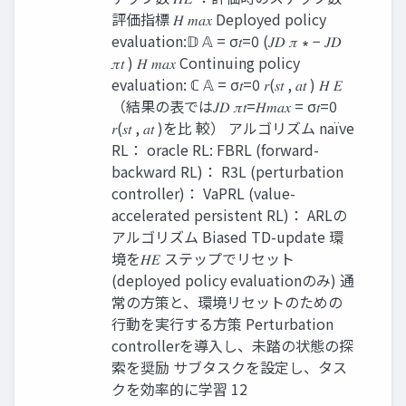
評価指標 𝐻 𝑚𝑎𝑥 Deployed policy
evaluation:𝔻 𝔸 = σ𝑡=0 (𝐽𝐷 𝜋 ∗ − 𝐽𝐷
𝜋𝑡 ) 𝐻 𝑚𝑎𝑥 Continuing policy
evaluation: ℂ 𝔸 = σ𝑡=0 𝑟(𝑠𝑡 , 𝑎𝑡 ) 𝐻 𝐸
（結果の表では𝐽𝐷 𝜋𝑡=𝐻𝑚𝑎𝑥 = σ𝑡=0
𝑟(𝑠𝑡 , 𝑎𝑡 )を比 較） アルゴリズム naïve
RL： oracle RL: FBRL (forward-
backward RL)： R3L (perturbation
controller)： VaPRL (value-
accelerated persistent RL)： ARLの
アルゴリズム Biased TD-update 環
境を𝐻𝐸 ステップでリセット
(deployed policy evaluationのみ) 通
常の方策と、環境リセットのための
行動を実行する方策 Perturbation
controllerを導入し、未踏の状態の探
索を奨励 サブタスクを設定し、タス
クを効率的に学習 12