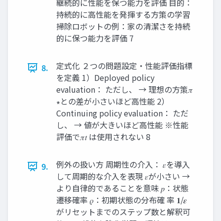
継続的に性能を保つ能力を評価 目的：
持続的に高性能を発揮する方策の学習
掃除ロボットの例：家の清潔さを持続
的に保つ能力を評価 7
定式化 ２つの問題設定・性能評価指標
8.
を定義 1）Deployed policy
evaluation： ただし、 → 理想の方策𝜋
∗との差が小さいほど高性能 2）
Continuing policy evaluation： ただ
し、 → 値が大きいほど高性能 ※性能
評価で𝜋𝑡 は使用されない 8
例外の扱い方 周期性の介入： 𝜀を導入
9.
して周期的な介入を表現 𝜀が小さい →
より自律的であることを意味 𝑝：状態
遷移確率 𝜌：初期状態の分布確 率 𝟏/𝜺
がリセットまでのステップ数と解釈可