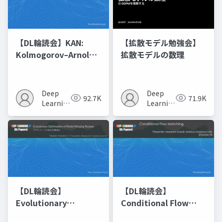
【DL輪読会】KAN:
【拡散モデル勉強会】
Kolmogorov–Arnold
拡散モデルの数理
Networks
Deep
Deep
92.7K
71.9K
Learning
Learning
JP
JP
【DL輪読会】
【DL輪読会】
Evolutionary
Conditional Flow
Optimization of
Matching