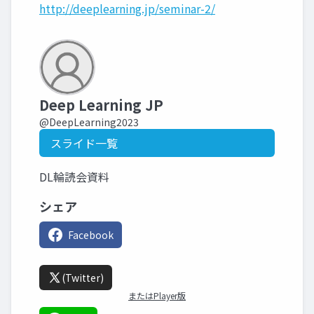
http://deeplearning.jp/seminar-2/
Deep Learning JP
@DeepLearning2023
スライド一覧
DL輪読会資料
シェア
Facebook
(Twitter)
またはPlayer版