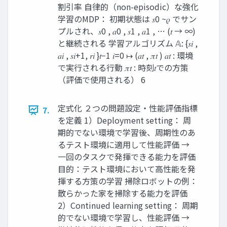
割引率 自律的（non-episodic）な強化
学習のMDP： 初期状態は 𝑠0 ~𝜌 でサン
プルされ、𝑠0 , 𝑎0 , 𝑠1 , 𝑎1 , … (𝑡 → ∞)
と継続される 学習アルゴリズム 𝔸: {𝑠𝑖 ,
𝑎𝑖 , 𝑠𝑖+1, 𝑟𝑖 }𝑡−1 𝑖=0 ↦ (𝑎𝑡 , 𝜋𝑡 ) 𝑎𝑡 : 環境
で実行される行動 𝜋𝑡 : 時刻𝑡での方策
（評価で使用される） 6
定式化 ２つの問題設定・性能評価指標
7.
を定義 1）Deployment setting： 周
期的でない環境で学習後、周期性のあ
るテスト環境に適用して性能評価 →
一回のタスクで発揮できる能力を評価
目的：テスト環境において高性能を発
揮する方策の学習 掃除ロボットの例：
散らかった家を掃除する能力を評価
2）Continued learning setting： 周期
的でない環境で学習し、性能評価 →