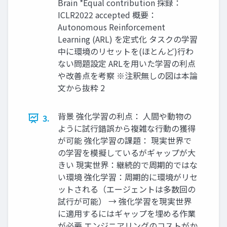
Brain *Equal contribution 採録：
ICLR2022 accepted 概要：
Autonomous Reinforcement
Learning (ARL) を定式化 タスクの学習
中に環境のリセットを(ほとんど)行わ
ない問題設定 ARLを用いた学習の利点
や改善点を考察 ※注釈無しの図は本論
文から抜粋 2
背景 強化学習の利点： 人間や動物の
3.
ように試行錯誤から複雑な行動の獲得
が可能 強化学習の課題： 現実世界で
の学習を模擬しているがギャップが大
きい 現実世界：継続的で周期的ではな
い環境 強化学習：周期的に環境がリセ
ットされる（エージェントは多数回の
試行が可能） → 強化学習を現実世界
に適用するにはギャップを埋める作業
が必要 エンジニアリングのコストがか