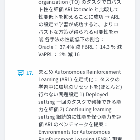
organization (TO) のタスクでロバス
ト性を評価 ARLはoracle と比較して
性能低下を抑えることに成功 → ARL
の設定で学習が成功すると、よりロ
バストな方策が得られる可能性を示
唆 各手法の性能低下の割合：
Oracle： 37.4% 減 FBRL： 14.3 % 減
VaPRL： 2% 減 16
まとめ Autonomous Reinforcement
17.
Learning (ARL) を定式化： タスクの
学習中に環境のリセットを(ほとんど)
行わない問題設定 1) Deployed
setting 一回のタスクで発揮できる能
力を評価 2) Continuing learning
setting 継続的に性能を保つ能力を評
価 ARLのベンチマークを提案：
Environments for Autonomous
Reinforcement Learning (EARL) 現実