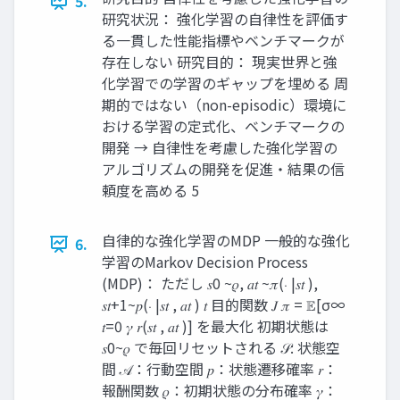
5.
研究状況： 強化学習の自律性を評価す
る一貫した性能指標やベンチマークが
存在しない 研究目的： 現実世界と強
化学習での学習のギャップを埋める 周
期的ではない（non-episodic）環境に
おける学習の定式化、ベンチマークの
開発 → 自律性を考慮した強化学習の
アルゴリズムの開発を促進・結果の信
頼度を高める 5
自律的な強化学習のMDP 一般的な強化
6.
学習のMarkov Decision Process
(MDP)： ただし 𝑠0 ~𝜌, 𝑎𝑡 ~𝜋(⋅ |𝑠𝑡 ),
𝑠𝑡+1~𝑝(⋅ |𝑠𝑡 , 𝑎𝑡 ) 𝑡 目的関数 𝐽 𝜋 = 𝔼[σ∞
𝑡=0 𝛾 𝑟(𝑠𝑡 , 𝑎𝑡 )] を最大化 初期状態は
𝑠0~𝜌 で毎回リセットされる 𝒮: 状態空
間 𝒜：行動空間 𝑝：状態遷移確率 𝑟：
報酬関数 𝜌：初期状態の分布確率 𝛾：