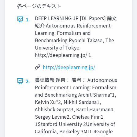
各ページのテキスト
DEEP LEARNING JP [DL Papers] 論文
1.
紹介 Autonomous Reinforcement
Learning: Formalism and
Benchmarking Ryoichi Takase, The
University of Tokyo
http://deeplearning.jp/ 1
http://deeplearning.jp/
書誌情報 題目： 著者： Autonomous
2.
Reinforcement Learning: Formalism
and Benchmarking Archit Sharma*1,
Kelvin Xu*2, Nikhil Sardana1,
Abhishek Gupta3, Karol Hausman4,
Sergey Levine2, Chelsea Finn1
1Stanford University 2University of
California, Berkeley 3MIT 4Google