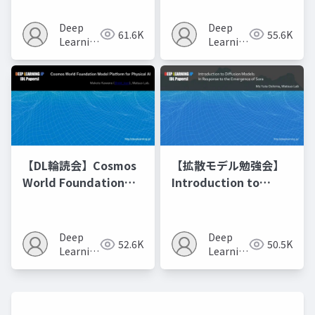
Model Merging
Recipes モデルマージ
Deep
Deep
61.6K
55.6K
の進化的最適化
Learning
Learning
JP
JP
【DL輪読会】Cosmos
【拡散モデル勉強会】
World Foundation
Introduction to
Model Platform for
Diffusion Models
Physical AI
Deep
Deep
52.6K
50.5K
Learning
Learning
JP
JP