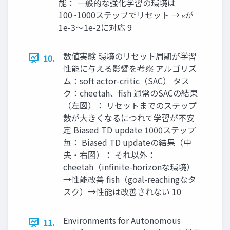
能： 一般的な強化学習の環境は
100~1000ステップでリセット → 𝜀が
1e-3～1e-2に対応 9
数値実験 環境のリセット周期が学習
10.
性能に与える影響を考察 アルゴリズ
ム：soft actor-critic（SAC） タス
ク：cheetah、fish 通常のSACの結果
（左図）： リセットまでのステップ
数が大きくなるにつれて学習が不安
定 Biased TD update 1000ステップ
毎： Biased TD updateの結果（中
央・右図）： それ以外：
cheetah（infinite-horizonな環境）
→性能改善 fish（goal-reachingなタ
スク）→性能は改善されない 10
Environments for Autonomous
11.