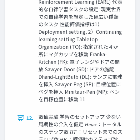
Reinforcement Learning (EARL) 代表
的な自律学習タスクの設定: 現実世界
での自律学習を想定した幅広い種類
のタスク 性能評価指標は1）
Deployment setting, 2）Continuing
learning setting Tabletop-
Organization (TO): 指定された４か
所にマグカップを移動 Franka-
Kitchen (FK): 電子レンジやドアの開
放 Sawyer-Door (SD): ドアの施錠
Dhand-LightBulb (DL): ランプに電球
を挿入 Sawyer-Peg (SP): 目標位置に
ペグを挿入 Minitaur-Pen (MP): ペン
を目標位置に移動 11
数値実験 学習のセットアップ 少ない
12.
周期性の介入を仮定 𝐻𝑚𝑎𝑥：トータル
のステップ数 𝐻𝑇 ：リセットまでのス
テップ数 𝐻𝐸 ：評価時のステップ数