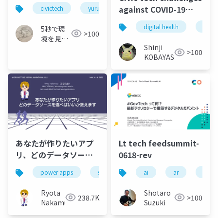
「YururiMap」
against COVID-19
civictech
yururimap
webアプリ
mvp
Pandemics
digital health
covi
5秒で環
>100
境を見え
Shinji
る化🌏 ｜
>100
KOBAYASHI
YururiMap
( 無料ア
プリ )｜
Yururi
Concept
あなたが作りたいアプ
Lt tech feedsummit-
リ、どのデータソース
0618-rev
を選べばいいか教えま
power apps
sharepoint
ai
excel
ar
microsoft l
artifi
す
Ryota
Shotaro
238.7K
>100
Nakamura
Suzuki