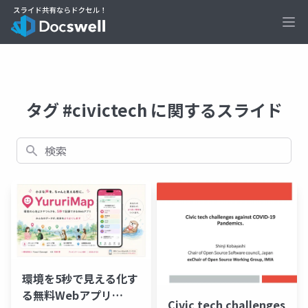
Ope
タグ #civictech に関するスライド
検索
環境を5秒で見える化す
る無料Webアプリ
Civic tech challenges