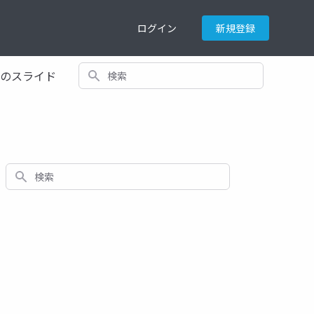
ログイン
新規登録
検索
てのスライド
検索