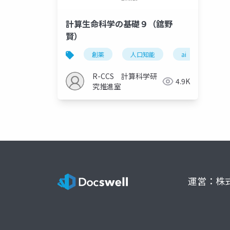
計算生命科学の基礎９（舘野
賢）
創薬
人口知能
ai
機械
R-CCS 計算科学研
4.9K
究推進室
運営：株