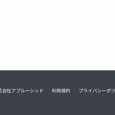
学習
ゲノム科学
分子モデリング
分子シミュレーション
式会社アプルーシッド
利用規約
プライバシーポ