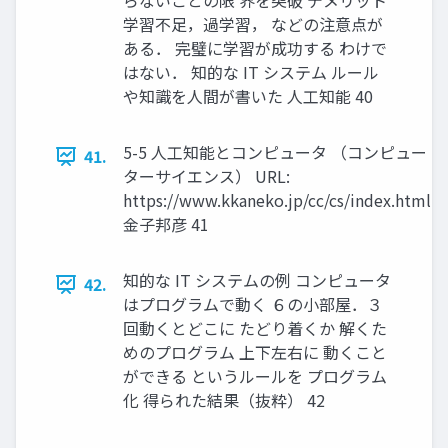
らないことの限 界を突破 デメリット
学習不足，過学習， などの注意点が
ある． 完璧に学習が成功する わけで
はない． 知的な IT システム ルール
や知識を人間が書いた 人工知能 40
5-5 人工知能とコンピュータ （コンピュー
41.
ターサイエンス） URL:
https://www.kkaneko.jp/cc/cs/index.html
金子邦彦 41
知的な IT システムの例 コンピュータ
42.
はプログラムで動く ６の小部屋．３
回動くとどこに たどり着くか 解くた
めのプログラム 上下左右に 動くこと
ができる というルールを プログラム
化 得られた結果（抜粋） 42