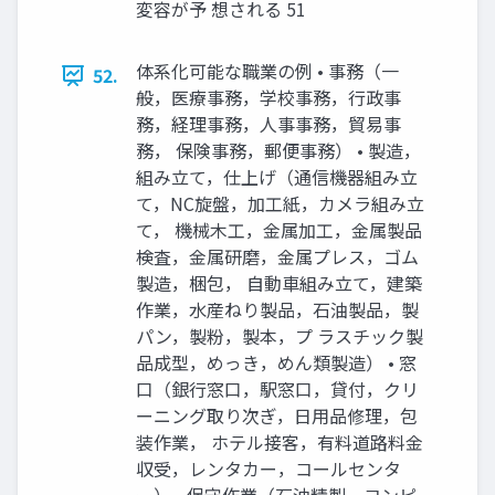
変容が予 想される 51
体系化可能な職業の例 • 事務（一
52.
般，医療事務，学校事務，行政事
務，経理事務，人事事務，貿易事
務， 保険事務，郵便事務） • 製造，
組み立て，仕上げ（通信機器組み立
て，NC旋盤，加工紙，カメラ組み立
て， 機械木工，金属加工，金属製品
検査，金属研磨，金属プレス，ゴム
製造，梱包， 自動車組み立て，建築
作業，水産ねり製品，石油製品，製
パン，製粉，製本，プ ラスチック製
品成型，めっき，めん類製造） • 窓
口（銀行窓口，駅窓口，貸付，クリ
ーニング取り次ぎ，日用品修理，包
装作業， ホテル接客，有料道路料金
収受，レンタカー，コールセンタ