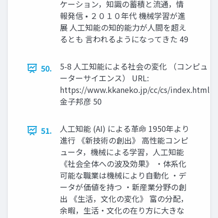
ケーション，知識の蓄積と流通，情
報発信 • ２０１０年代 機械学習が進
展 人工知能の知的能力が人間を超え
るとも 言われるようになってきた 49
5-8 人工知能による社会の変化 （コンピュ
50.
ーターサイエンス） URL:
https://www.kkaneko.jp/cc/cs/index.html
金子邦彦 50
人工知能 (AI) による革命 1950年より
51.
進行 《新技術の創出》 高性能コンピ
ュータ，機械による学習，人工知能
《社会全体への波及効果》 ・体系化
可能な職業は機械により自動化 ・デ
ータが価値を持つ ・新産業分野の創
出 《生活，文化の変化》 富の分配，
余暇，生活・文化の在り方に大きな