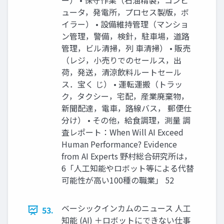
ー） • 保守作業（石油精製，コンピ
ュータ，発電所，プロセス製版，ボ
イラー） • 設備維持管理（マンショ
ン管理，警備，検針，駐車場，道路
管理，ビル清掃，列 車清掃） • 販売
（レジ，小売りでのセールス，出
荷，発送，清涼飲料ルートセール
ス．宝く じ） • 運転運搬（トラッ
ク，タクシー，宅配，産業廃棄物，
新聞配達，電車，路線バス， 郵便仕
分け） • その他，給食調理，測量 調
査レポート：When Will AI Exceed
Human Performance? Evidence
from AI Experts 野村総合研究所は，
6「人工知能やロボット等による代替
可能性が高い100種の職業」 52
ベーシックインカムのニュース 人工
53.
知能 (AI) ＋ロボットにできない仕事