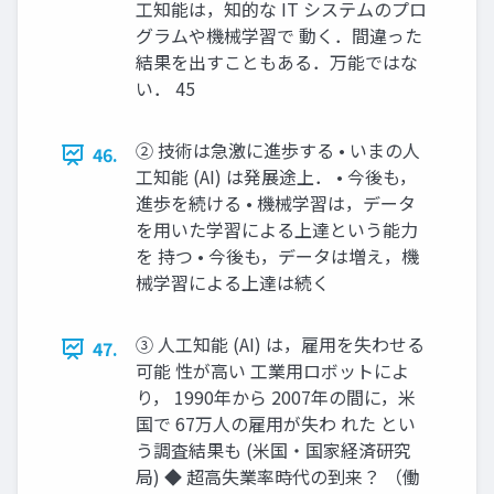
工知能は，知的な IT システムのプロ
グラムや機械学習で 動く．間違った
結果を出すこともある．万能ではな
い． 45
② 技術は急激に進歩する • いまの人
46.
工知能 (AI) は発展途上． • 今後も，
進歩を続ける • 機械学習は，データ
を用いた学習による上達という能力
を 持つ • 今後も，データは増え，機
械学習による上達は続く
③ 人工知能 (AI) は，雇用を失わせる
47.
可能 性が高い 工業用ロボットによ
り， 1990年から 2007年の間に，米
国で 67万人の雇用が失わ れた とい
う調査結果も (米国・国家経済研究
局) ◆ 超高失業率時代の到来？ （働