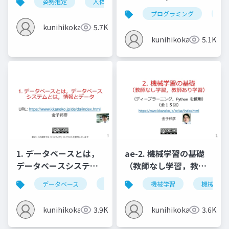
姿勢推定
人体の姿勢推定
頭部の姿勢推定
のインストール
プログラミング
nvi
(Windows 上) (2022年
kunihikokaneko
5.7K
4月の最新版)
kunihikokaneko
5.1K
1. データベースとは，
ae-2. 機械学習の基礎
データベースシステム
（教師なし学習，教師
とは，情報とデータ
あり学習）
データベース
データベースシステム
機械学習
情報とデータ
機械学習
kunihikokaneko
3.9K
kunihikokaneko
3.6K