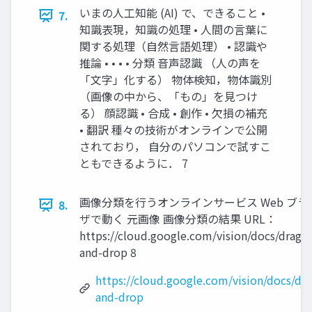
いまの人工知能 (AI) で、できること •
7.
知識表現，知識の処理 • 人間の言葉に
関する処理（自然言語処理） • 認識や
推論 • • • • 分類 音声認識 （人の声を
「文字」化する） 物体検知，物体識別
（画像の中から、「もの」を見つけ
る） 顔認識 • 合成 • 創作 • 欠損の補充
• 翻訳 種々の技術がオンラインで公開
されており， 自分のパソコンで試すこ
ともできるように． 7
画像分類を行うオンラインサービス Web ブラ
8.
ザで動く 元画像 画像分類の結果 URL：
https://cloud.google.com/vision/docs/drag-
and-drop 8
https://cloud.google.com/vision/docs/dra
and-drop