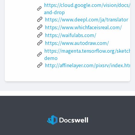
https://cloud.google.com/vision/docs/dr
and-drop
https://www.deepl.com/ja/translator
https://www.whichfaceisreal.com/
https://waifulabs.com/
https://www.autodraw.com/
https://magenta.tensorflow.org/sketch-
demo
http://affinelayer.com/pixsrv/index.html