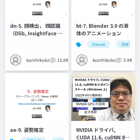
dn-5. 顔検出， 顔認識
bt-7. Blender 3.0 の液
（Dlib, InsightFace を
体のアニメーション
使用）
blender
流体アニメ
kunihikokaneko
15.8K
kunihikokaneko
5.9K
ae-9. 姿勢推定
NVIDIA ドライバ,
CUDA 11.6, cuDNN 8.4