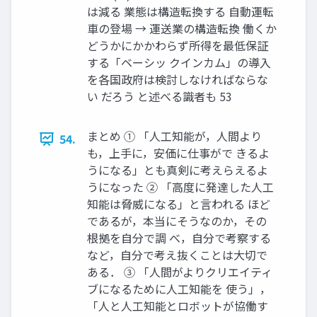
は減る 業態は構造転換する 自動運転
車の登場 → 運送業の構造転換 働くか
どうかにかかわらず所得を最低保証
する「ベーシッ クインカム」の導入
を各国政府は検討しなければならな
い だろう と述べる識者も 53
まとめ ① 「人工知能が，人間より
54.
も，上手に，安価に仕事がで きるよ
うになる」とも真剣に考えらえるよ
うになった ② 「高度に発達した人工
知能は脅威になる」と言われる ほど
であるが，本当にそうなのか，その
根拠を自分で調 べ，自分で考察する
など，自分で考え抜くことは大切で
ある． ③ 「人間がよりクリエイティ
ブになるために人工知能を 使う」，
「人と人工知能とロボットが協働す