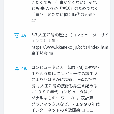
きたくても，仕事が全くない） それ
とも ◆ 人々が「生活」のためでなく
「喜び」のために働く時代の到来？
47
5-7 人工知能の歴史 （コンピューターサイ
48.
エンス） URL:
https://www.kkaneko.jp/cc/cs/index.html
金子邦彦 48
コンピュータと人工知能 (AI) の歴史 •
49.
１９５０年代 コンピュータの誕生 人
間よりもはるかに高速，正確な計算
能力 人工知能の技術も芽生え始める
• １９８０年代 コンピュータはパー
ソナルなものへ ワープロ，表計算，
グラフィックスなど， • １９９０年代
インターネットの普及開始 コミュニ