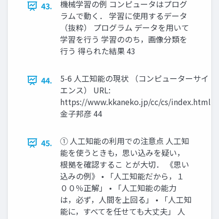
機械学習の例 コンピュータはプログ
43.
ラムで動く． 学習に使用するデータ
（抜粋） プログラム データを用いて
学習を行う 学習ののち，画像分類を
行う 得られた結果 43
5-6 人工知能の現状 （コンピューターサイ
44.
エンス） URL:
https://www.kkaneko.jp/cc/cs/index.html
金子邦彦 44
① 人工知能の利用での注意点 人工知
45.
能を使うときも，思い込みを疑い，
根拠を確認するこ とが大切． 《思い
込みの例》 • 「人工知能だから，１
００％正解」 • 「人工知能の能力
は，必ず，人間を上回る」 • 「人工知
能に，すべてを任せても大丈夫」 人