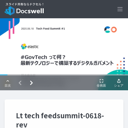
Ope
Lt tech feedsummit-0618-
rev