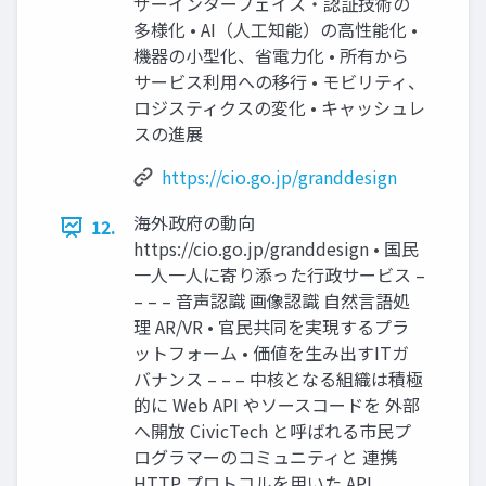
ザーインターフェイス・認証技術の
多様化 • AI（人工知能）の高性能化 •
機器の小型化、省電力化 • 所有から
サービス利用への移行 • モビリティ、
ロジスティクスの変化 • キャッシュレ
スの進展
https://cio.go.jp/granddesign
海外政府の動向
12.
https://cio.go.jp/granddesign • 国民
一人一人に寄り添った行政サービス –
– – – 音声認識 画像認識 自然言語処
理 AR/VR • 官民共同を実現するプラ
ットフォーム • 価値を生み出すITガ
バナンス – – – 中核となる組織は積極
的に Web API やソースコードを 外部
へ開放 CivicTech と呼ばれる市民プ
ログラマーのコミュニティと 連携
HTTP プロトコルを用いた API