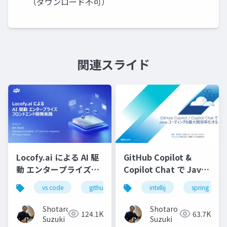
（ダウンロード不可）
関連スライド
Locofy.ai による AI 駆
GitHub Copilot &
動 エンタープライズフ
Copilot Chat で Java
ロンドエンド開発実践-
コーディングを最大限
vs code
github copilot
intellij
gemini
spring starte
locofy.ai
s
効率化する-配布用
Shotaro
Shotaro
124.1K
63.7K
Suzuki
Suzuki