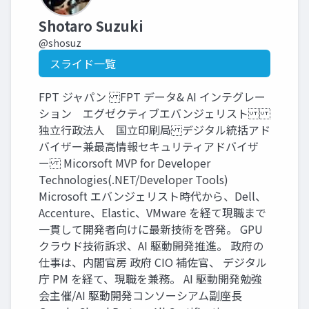
Shotaro Suzuki
@shosuz
スライド一覧
FPT ジャパン FPT データ& AI インテグレー
ション エグゼクティブエバンジェリスト
独立行政法人 国立印刷局 デジタル統括アド
バイザー兼最高情報セキュリティアドバイザ
ー Micorsoft MVP for Developer
Technologies(.NET/Developer Tools)
Microsoft エバンジェリスト時代から、Dell、
Accenture、Elastic、VMware を経て現職まで
一貫して開発者向けに最新技術を啓発。 GPU
クラウド技術訴求、AI 駆動開発推進。 政府の
仕事は、内閣官房 政府 CIO 補佐官、 デジタル
庁 PM を経て、現職を兼務。 AI 駆動開発勉強
会主催/AI 駆動開発コンソーシアム副座長