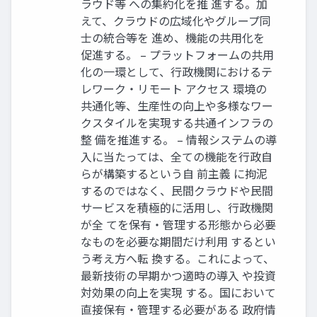
ラウド等 への集約化を推 進する。加
えて、クラウドの広域化やグループ同
士の統合等を 進め、機能の共用化を
促進する。 – プラットフォームの共用
化の一環として、行政機関におけるテ
レワーク・リモート アクセス 環境の
共通化等、生産性の向上や多様なワー
クスタイルを実現する共通インフラの
整 備を推進する。 – 情報システムの導
入に当たっては、全ての機能を行政自
らが構築するという自 前主義 に拘泥
するのではなく、民間クラウドや民間
サービスを積極的に活用し、行政機関
が全 てを保有・管理する形態から必要
なものを必要な期間だけ利用 するとい
う考え方へ転 換する。これによって、
最新技術の早期かつ適時の導入 や投資
対効果の向上を実現 する。国において
直接保有・管理する必要がある 政府情