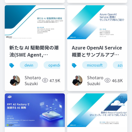
新たな AI 駆動開発の潮
Azure OpenAI Service
流(SWE Agent,
概要とサンプルアプリ
AutoDev,Devin,
等のご紹介
devin
opendevin
azure
microsoft
autodev
azure
GitHub Copilot
Workspace等)
Shotaro
Shotaro
47.9K
46.8K
Suzuki
Suzuki