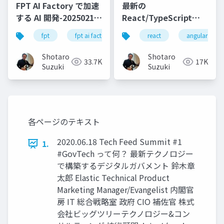
FPT AI Factory で加速
最新の
する AI 開発-20250213-
React/TypeScript
公開版
SPA テンプレートを
fpt
fpt ai factory
generative ai
react
angular
azure
.NET 8 で試してみよう
Shotaro
Shotaro
33.7K
17K
Suzuki
Suzuki
各ページのテキスト
2020.06.18 Tech Feed Summit #1
1.
#GovTech って何？ 最新テクノロジー
で構築するデジタルガバメント 鈴木章
太郎 Elastic Technical Product
Marketing Manager/Evangelist 内閣官
房 IT 総合戦略室 政府 CIO 補佐官 株式
会社ビッグツリーテクノロジー&コン