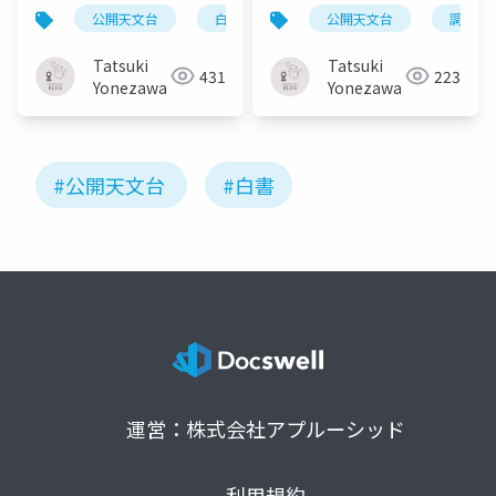
程と調査協力のお願い
公開天文台
白書2025
公開天文台
調査
基礎資料
調査
について
Tatsuki
Tatsuki
431
223
Yonezawa
Yonezawa
#公開天文台
#白書
運営：株式会社アプルーシッド
利用規約