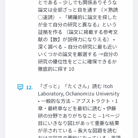
とである – 少しでも関係ありそうな
論文は全部ざっと目を通す （×熟読
◯速読） – 「網羅的に論文を探した
が全て自分の研究と異なる」という
証拠を作る （論文に掲載する参考文
献の【数】が説得力になりえる） •
深く調べる – 自分の研究に最も近い
いくつかの論文を厳選する →自分の
研究の優位性をどこに確保できるか
徹底的に探す 10
「ざっと」「たくさん」読む Itoh
12.
Laboratory, Ochanomizu University
• 一般的な方法 – アブストラクト・1
章・最終章などを最初に読む • 伊藤
研の分野でありがちなこと – 1ページ
目にいきなり図1があって重要な結果
が示されている – 長大な図題を読む
だけで論文の要約になっている • 英語