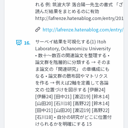
れる 例: 筑波大学 落合陽一先生の書式 「ざ
読んだ結果をまとめるのに有効
http://lafrenze.hatenablog.com/entry/2015
http://lafrenze.hatenablog.com/entry/
サーベイ結果を可視化する(1) Itoh
16.
Laboratory, Ochanomizu University
• 数十～数百の関連論文を整理する •
論文群を階層的に分類する → そのま
ま論文の「関連研究」 の章構成にも
なる • 論文群の散布図やマトリクス
を作る → 例えば2軸を定義して各論
文の 位置づけを図示する [伊藤24]
[伊藤24] [田中21] [渡辺19] [鈴木14]
[山田20] [石川18] [高野22] [鈴木14]
[田中21] [山田20] [渡辺19] [高野22]
[石川18] • 自分の研究がどこに位置付
けられるかを明確にする 15