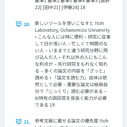
基準1 基準2 基準3 基準4 基準5 [高野
22] [田中21] [伊藤24] 18
新しいツールを使いこなすと Itoh
20.
Laboratory, Ochanomizu University
• こんな人には特に便利 – 研究に従事
して日が浅い人 – 忙しくて時間のな
い人 – いままでと違う研究分野に飛
び込んだ人 • それ以外の人にもこん
な利点が – 先行研究をもれなく知れ
る – 多くの論文の内容を「ざっと」
読める • 「論文を読む力」自体は依
然として必要 – 重要な論文は結局自
分で「じっくり」読む必要がある –
AI特有の誤回答を見抜く能力が必要
である 19
参考文献に載せる論文の優先度 Itoh
21.