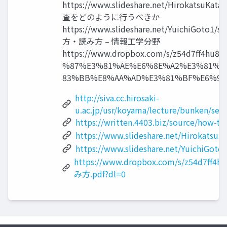
https://www.slideshare.net/HirokatsuKat
査をどのように行うべきか
https://www.slideshare.net/YuichiGoto1
方・読み方 – 情報工学分野
https://www.dropbox.com/s/z54d7ff4hu
%87%E3%81%AE%E6%8E%A2%E3%81%9
83%BB%E8%AA%AD%E3%81%BF%E6%96%B
http://siva.cc.hirosaki-
u.ac.jp/usr/koyama/lecture/bunken/sea
https://written.4403.biz/source/how-to
https://www.slideshare.net/HirokatsuK
https://www.slideshare.net/YuichiGoto
https://www.dropbox.com/s/z54d7
み方.pdf?dl=0