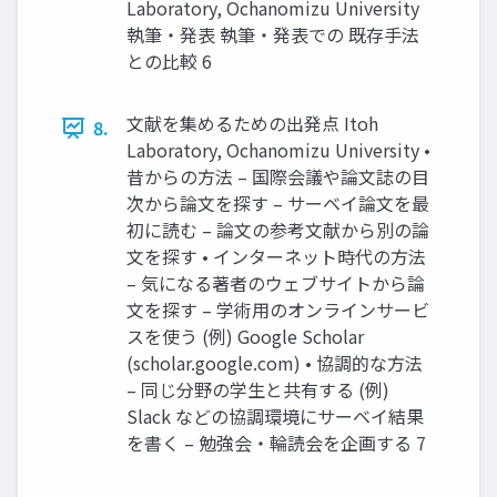
Laboratory, Ochanomizu University
執筆・発表 執筆・発表での 既存手法
との比較 6
文献を集めるための出発点 Itoh
8.
Laboratory, Ochanomizu University •
昔からの方法 – 国際会議や論文誌の目
次から論文を探す – サーベイ論文を最
初に読む – 論文の参考文献から別の論
文を探す • インターネット時代の方法
– 気になる著者のウェブサイトから論
文を探す – 学術用のオンラインサービ
スを使う (例) Google Scholar
(scholar.google.com) • 協調的な方法
– 同じ分野の学生と共有する (例)
Slack などの協調環境にサーベイ結果
を書く – 勉強会・輪読会を企画する 7