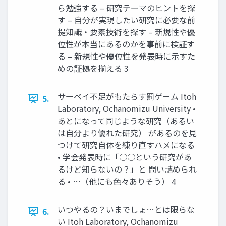
ら勉強する – 研究テーマのヒントを探
す – 自分が実現したい研究に必要な前
提知識・要素技術を探す – 新規性や優
位性が本当にあるのかを事前に検証す
る – 新規性や優位性を発表時に示すた
めの証拠を揃える 3
サーベイ不足がもたらす罰ゲーム Itoh
5.
Laboratory, Ochanomizu University •
あとになって同じような研究（あるい
は自分より優れた研究） があるのを見
つけて研究自体を練り直すハメになる
• 学会発表時に「○○という研究があ
るけど知らないの？」と 問い詰められ
る • …（他にも色々ありそう） 4
いつやるの？いまでしょ…とは限らな
6.
い Itoh Laboratory, Ochanomizu