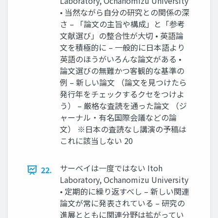
Laboratory, Ochanomizu University
• 当然ながら自分の研究との関係の深
さ – 「論文の主旨や構成」と「参考
文献選び」の整合性が大切 • 英語論
文を積極的に – 一般的に日本語より
英語のほうがいろんな論文がある •
論文選びの無難かつ客観的な基準の
例 – 新しい論文 （論文を見つけたら
発行年をチェックするクセをつけよ
う） – 厳格な査読を通った論文 （ジ
ャーナル・有名国際会議などの論
文） ※日本の査読なし講演の予稿は
これに該当しない 20
サーベイは一度ではない Itoh
22.
Laboratory, Ochanomizu University
• 定期的に繰り返すべし – 新しい関連
論文が常に発表されている – 研究の
進展とともに関連分野は拡がってい