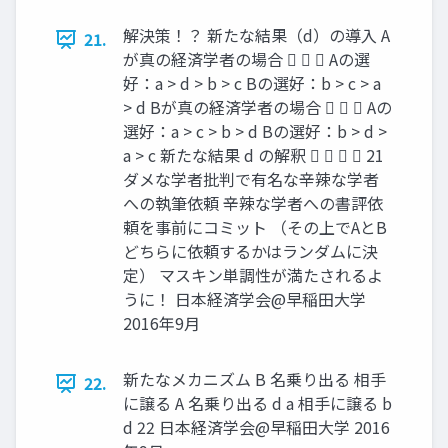
解決策！？ 新たな結果（d）の導入 A
21.
が真の経済学者の場合    Aの選
好：a > d > b > c Bの選好：b > c > a
> d Bが真の経済学者の場合    Aの
選好：a > c > b > d Bの選好：b > d >
a > c 新たな結果 d の解釈     21
ダメな学者批判で有名な辛辣な学者
への執筆依頼 辛辣な学者への書評依
頼を事前にコミット （その上でAとB
どちらに依頼するかはランダムに決
定） マスキン単調性が満たされるよ
うに！ 日本経済学会@早稲田大学
2016年9月
新たなメカニズム B 名乗り出る 相手
22.
に譲る A 名乗り出る d a 相手に譲る b
d 22 日本経済学会@早稲田大学 2016