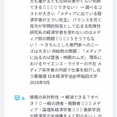
方も誰がまともな研究者かくらい判断
できる     できない！ → 調べるコ
ストが大きい 「メディアに出ている経
済学者がエラい先生」 バランスを欠く
見方が学問的知見として広まる危険性
研究系の経済学者を使わないのはメデ
ィア側の問題     5 そうでもな
い！ → きちんとした専門家へのニー
ズは大きい 供給側の問題：「メディア
に出るのは堕落・時間のムダ」 理系に
おけるサイエンス・ライターの不在 メ
ディア系学者の内部で仕事を紹介し合
う悪循環 日本経済学会@早稲田大学
2016年9月
情報の非対称性 → 解消できる？すべ
6.
き？  一般の読者・視聴者    メデ
ィア・論壇系経済学者    最新学説
や経済学の全体像をよく知らない しか