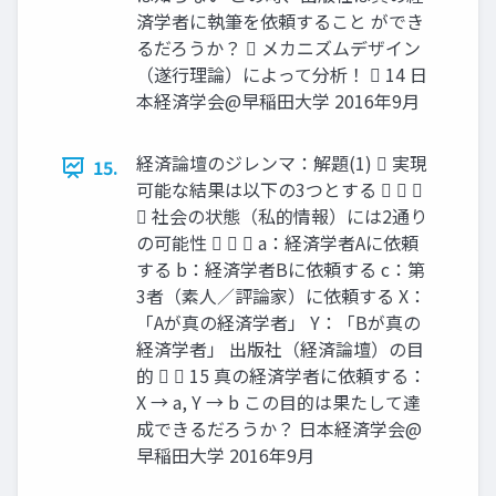
済学者に執筆を依頼すること ができ
るだろうか？  メカニズムデザイン
（遂行理論）によって分析！  14 日
本経済学会@早稲田大学 2016年9月
経済論壇のジレンマ：解題(1)  実現
15.
可能な結果は以下の3つとする   
 社会の状態（私的情報）には2通り
の可能性    a：経済学者Aに依頼
する b：経済学者Bに依頼する c：第
3者（素人／評論家）に依頼する X：
「Aが真の経済学者」 Y：「Bが真の
経済学者」 出版社（経済論壇）の目
的   15 真の経済学者に依頼する：
X → a, Y → b この目的は果たして達
成できるだろうか？ 日本経済学会@
早稲田大学 2016年9月