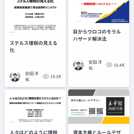
目からウロコのモラル
ハザード解決法
ステルス増税の見える
化
安田 洋
10.4K
祐
安田 洋
19.3K
祐
人々はどのように増税
資本主義とルールデザ