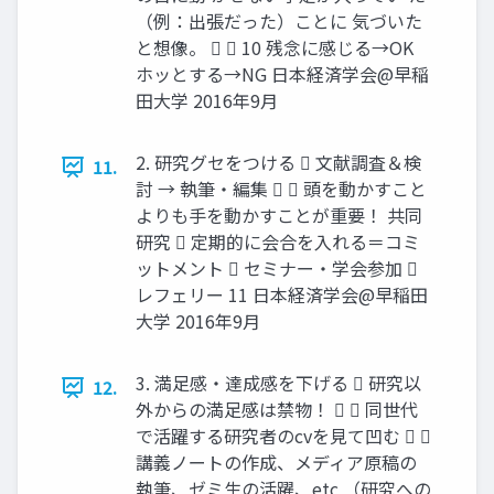
（例：出張だった）ことに 気づいた
と想像。   10 残念に感じる→OK
ホッとする→NG 日本経済学会@早稲
田大学 2016年9月
2. 研究グセをつける  文献調査＆検
11.
討 → 執筆・編集   頭を動かすこと
よりも手を動かすことが重要！ 共同
研究  定期的に会合を入れる＝コミ
ットメント  セミナー・学会参加 
レフェリー 11 日本経済学会@早稲田
大学 2016年9月
3. 満足感・達成感を下げる  研究以
12.
外からの満足感は禁物！   同世代
で活躍する研究者のcvを見て凹む  
講義ノートの作成、メディア原稿の
執筆、ゼミ生の活躍、etc （研究への