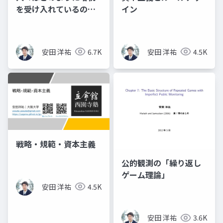
を受け入れているの
イン
か？
安田 洋祐
6.7K
安田 洋祐
4.5K
戦略・規範・資本主義
公的観測の「繰り返し
ゲーム理論」
安田 洋祐
4.5K
安田 洋祐
3.6K