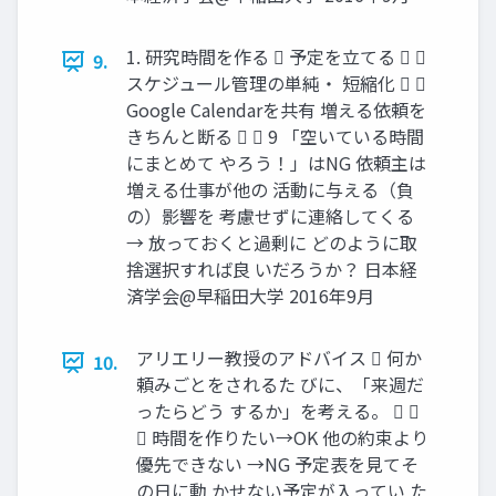
1. 研究時間を作る  予定を立てる  
9.
スケジュール管理の単純・ 短縮化  
Google Calendarを共有 増える依頼を
きちんと断る   9 「空いている時間
にまとめて やろう！」はNG 依頼主は
増える仕事が他の 活動に与える（負
の）影響を 考慮せずに連絡してくる
→ 放っておくと過剰に どのように取
捨選択すれば良 いだろうか？ 日本経
済学会@早稲田大学 2016年9月
アリエリー教授のアドバイス  何か
10.
頼みごとをされるた びに、「来週だ
ったらどう するか」を考える。  
 時間を作りたい→OK 他の約束より
優先できない →NG 予定表を見てそ
の日に動 かせない予定が入ってい た