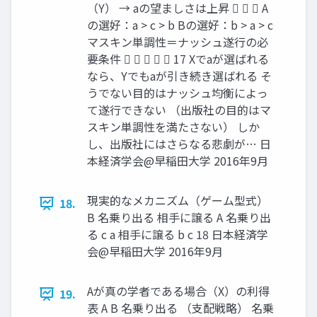
（Y） → aの望ましさは上昇    A
の選好：a > c > b Bの選好：b > a > c
マスキン単調性＝ナッシュ遂行の必
要条件      17 Xでaが選ばれる
なら、Yでもaが引き続き選ばれる そ
うでない目的はナッシュ均衡によっ
て遂行できない （出版社の目的はマ
スキン単調性を満たさない） しか
し、出版社にはさらなる悲劇が… 日
本経済学会@早稲田大学 2016年9月
現実的なメカニズム（ゲーム型式）
18.
B 名乗り出る 相手に譲る A 名乗り出
る c a 相手に譲る b c 18 日本経済学
会@早稲田大学 2016年9月
Aが真の学者である場合（X）の利得
19.
表 A B 名乗り出る （支配戦略） 名乗