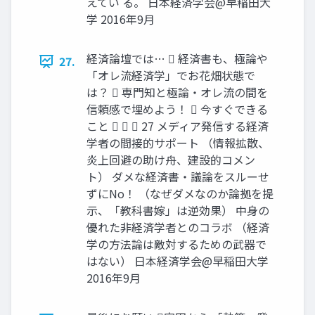
えてい る。 日本経済学会@早稲田大
学 2016年9月
経済論壇では…  経済書も、極論や
27.
「オレ流経済学」でお花畑状態で
は？  専門知と極論・オレ流の間を
信頼感で埋めよう！  今すぐできる
こと    27 メディア発信する経済
学者の間接的サポート （情報拡散、
炎上回避の助け舟、建設的コメン
ト） ダメな経済書・議論をスルーせ
ずにNo！ （なぜダメなのか論拠を提
示、「教科書嫁」は逆効果） 中身の
優れた非経済学者とのコラボ （経済
学の方法論は敵対するための武器で
はない） 日本経済学会@早稲田大学
2016年9月