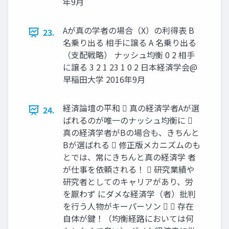
年9月
Aが真の学者の場合（X）の利得表 B
23.
名乗り出る 相手に譲る A 名乗り出る
（支配戦略） ナッシュ均衡 0 2 相手
に譲る 3 2 1 23 1 0 2 日本経済学会@
早稲田大学 2016年9月
経済論壇の平和  真の経済学者Aが選
24.
ばれるのが唯一のナッシュ均衡に 
真の経済学者がBの場合も、きちんと
Bが選ばれる  修正版メカニズムのも
とでは、常にきちんと真の経済学 者
が仕事を依頼される！  研究業績や
研究者としてのキャリアがあり、労
を厭わず にダメな経済学（者）批判
を行う人物がキーパーソン   存在
自体が鍵！（均衡経路においては何