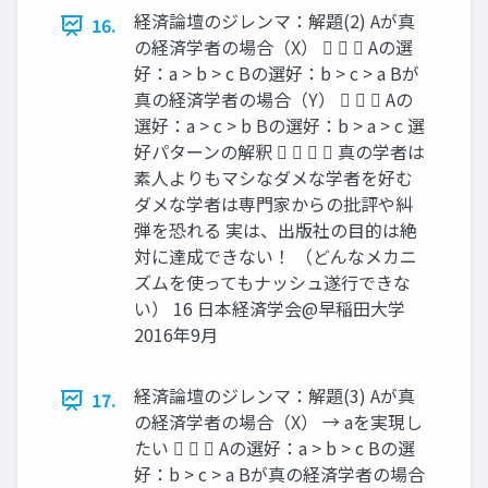
経済論壇のジレンマ：解題(2) Aが真
16.
の経済学者の場合（X）    Aの選
好：a > b > c Bの選好：b > c > a Bが
真の経済学者の場合（Y）    Aの
選好：a > c > b Bの選好：b > a > c 選
好パターンの解釈     真の学者は
素人よりもマシなダメな学者を好む
ダメな学者は専門家からの批評や糾
弾を恐れる 実は、出版社の目的は絶
対に達成できない！ （どんなメカニ
ズムを使ってもナッシュ遂行できな
い） 16 日本経済学会@早稲田大学
2016年9月
経済論壇のジレンマ：解題(3) Aが真
17.
の経済学者の場合（X） → aを実現し
たい    Aの選好：a > b > c Bの選
好：b > c > a Bが真の経済学者の場合