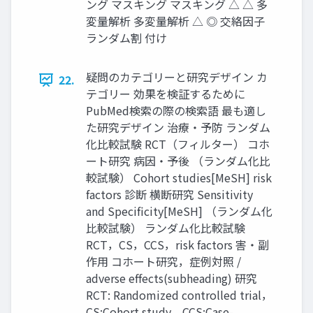
ング マスキング マスキング △ △ 多
変量解析 多変量解析 △ ◎ 交絡因子
ランダム割 付け
疑問のカテゴリーと研究デザイン カ
22.
テゴリー 効果を検証するために
PubMed検索の際の検索語 最も適し
た研究デザイン 治療・予防 ランダム
化比較試験 RCT（フィルター） コホ
ート研究 病因・予後 （ランダム化比
較試験） Cohort studies[MeSH] risk
factors 診断 横断研究 Sensitivity
and Specificity[MeSH] （ランダム化
比較試験） ランダム化比較試験
RCT，CS，CCS，risk factors 害・副
作用 コホート研究，症例対照 /
adverse effects(subheading) 研究
RCT: Randomized controlled trial，
CS:Cohort study，CCS:Case-