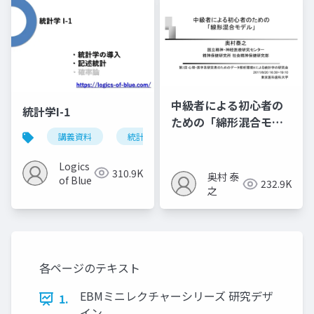
中級者による初心者の
統計学I-1
ための「綿形混合モデ
講義資料
統計学
ル」
Logics
310.9K
奥村 泰
of Blue
232.9K
之
各ページのテキスト
EBMミニレクチャーシリーズ 研究デザ
1.
イン