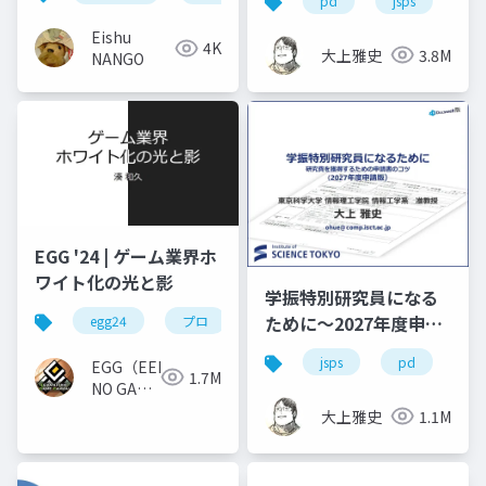
pd
jsps
学
Eishu
4K
大上雅史
3.8M
NANGO
EGG '24 | ゲーム業界ホ
ワイト化の光と影
学振特別研究員になる
ために～2027年度申請
egg24
プロ
版
jsps
pd
dc
EGG（EEKANJI
1.7M
NO GAME
GAKKAI）
大上雅史
1.1M