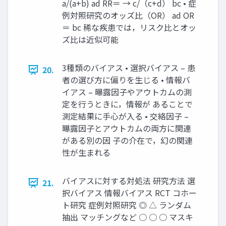
a/(a+b) ad RR＝ → c/（c+d） bc • 症
例対照研究のオッズ比（OR） ad OR
＝ bc 稀な疾患では，リスク比とオッ
ズ比は近似可能
3種類のバイアス • 選択バイアス – 患
20.
者の選び方に偏りを生じる • 情報バ
イアス – 曝露因子やアウトカムの測
定を行うときに，情報が あることで
測定結果に手心が入る • 交絡因子 –
曝露因子とアウトカムの両方に関連
がある別の因 子の介在で，幻の関連
性が生まれる
バイアスに対する対処法 研究方法 選
21.
択バイアス 情報バイアス RCT コホー
ト研究 症例対照研究 ◎ △ ランダム
抽出 マッチングなど ○ ○ ○ マスキ