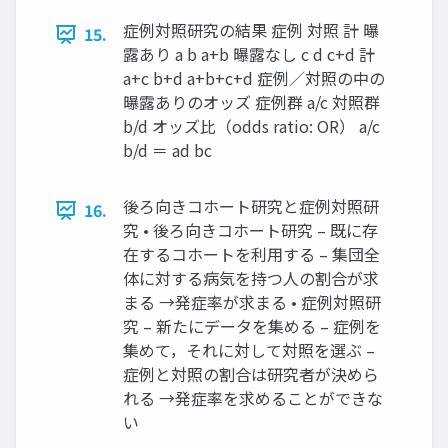
症例対照研究の結果 症例 対照 計 曝
15.
露あり a b a+b 曝露なし c d c+d 計
a+c b+d a+b+c+d 症例／対照の中の
曝露ありのオッズ 症例群 a/c 対照群
b/d オッズ比（odds ratio: OR） a/c
b/d ＝ ad bc
後ろ向きコホート研究と症例対照研
16.
究 • 後ろ向きコホート研究 – 既に存
在するコホートを利用する – 集団全
体に対する病気を持つ人の割合が求
まる →発症率が求まる • 症例対照研
究 – 新たにデータを集める – 症例を
集めて，それに対して対照を選ぶ –
症例と対照の割合は研究者が決めら
れる →発症率を求めることができな
い