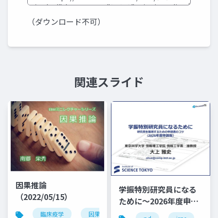
（ダウンロード不可）
関連スライド
因果推論
学振特別研究員になる
（2022/05/15）
ために～2026年度申請
版
臨床疫学
因果推論
因果関係
bradford hil