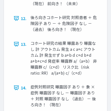
（現在） 前向き！ （未来）
後ろ向きコホート研究 対照患者 ＋ 危
12.
険因子 あり － ＋ 危険因子 なし －
（過去） 後ろ向き！ （現在）
コホート研究の結果 曝露あり 曝露な
13.
し 計 アウトカム 発生 a c a+c アウト
カム 計 発生せず b a+b d c+d b+d
a+b+c+d 発症率 曝露群 a/（a+b） 非
曝露群 c/（c+d） リスク比（risk
ratio: RR） a/(a+b) c/（c+d）
症例対照研究 曝露因子 あり ＋ 象 ×
14.
症例 曝露因子 なし － 曝露因子 あり
＋ 対照 曝露因子 なし （過去） － 後
ろ向き！ （現在）