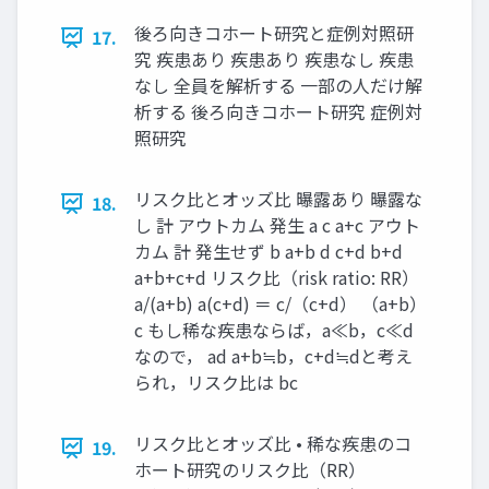
後ろ向きコホート研究と症例対照研
17.
究 疾患あり 疾患あり 疾患なし 疾患
なし 全員を解析する 一部の人だけ解
析する 後ろ向きコホート研究 症例対
照研究
リスク比とオッズ比 曝露あり 曝露な
18.
し 計 アウトカム 発生 a c a+c アウト
カム 計 発生せず b a+b d c+d b+d
a+b+c+d リスク比（risk ratio: RR）
a/(a+b) a(c+d) ＝ c/（c+d） （a+b）
c もし稀な疾患ならば，a≪b，c≪d
なので， ad a+b≒b，c+d≒dと考え
られ，リスク比は bc
リスク比とオッズ比 • 稀な疾患のコ
19.
ホート研究のリスク比（RR）