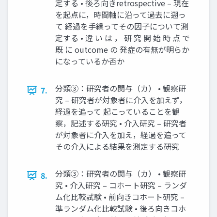
定する • 後ろ向きretrospective – 現在
を起点に，時間軸に沿って過去に遡っ
て 経過を手繰ってその因子について測
定する • 違 い は ， 研 究 開 始 時 点 で
既 に outcome の 発症の有無が明らか
になっているか否か
分類③：研究者の関与（カ） • 観察研
7.
究 – 研究者が対象者に介入を加えず，
経過を追って 起こっていることを観
察，記述する研究 • 介入研究 – 研究者
が対象者に介入を加え，経過を追って
その介入による結果を測定する研究
分類③：研究者の関与（カ） • 観察研
8.
究 • 介入研究 – コホート研究 – ランダ
ム化比較試験 • 前向きコホート研究 –
準ランダム化比較試験 • 後ろ向きコホ