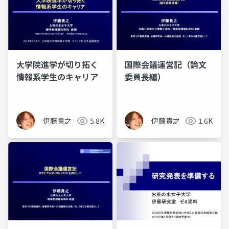
大学院進学が切り拓く
国際会議運営記（論文
情報系学生のキャリア
委員長編）
伊藤貴之
5.8K
伊藤貴之
1.6K