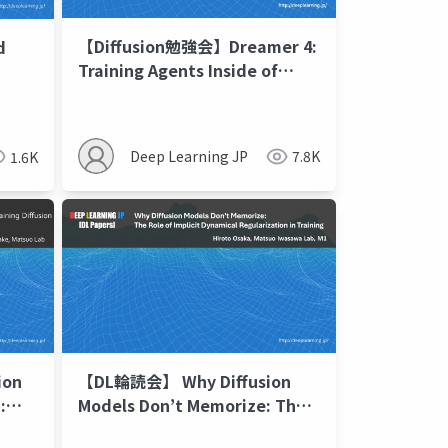
【Diffusion勉強会】Dreamer 4:
d
Training Agents Inside of
Scalable World Models
Deep Learning JP
7.8K
1.6K
ion
【DL輪読会】 Why Diffusion
:
Models Don’t Memorize: The
Role of Implicit Dynamical