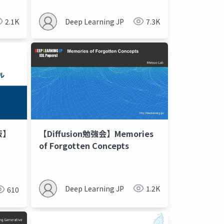
han
Regularization in Training
2.1K
Deep Learning JP
7.3K
版】
【Diffusion勉強会】Memories
of Forgotten Concepts
Deep Learning JP
1.2K
610