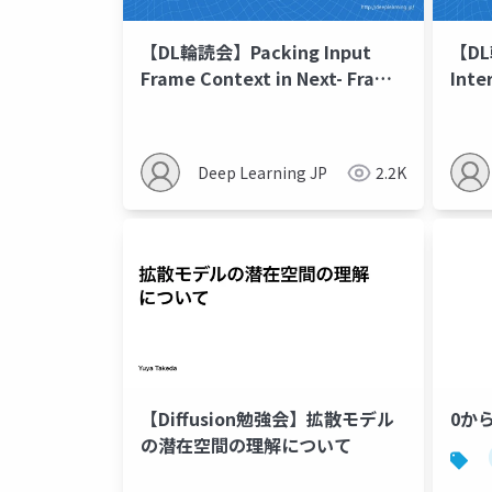
【DL輪読会】Packing Input
【DL
Frame Context in Next- Frame
Inte
Prediction Models for Video
Auto
Generation
Lang
Deep Learning JP
2.2K
【Diffusion勉強会】拡散モデル
0か
の潜在空間の理解について