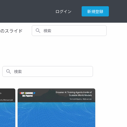
ログイン
新規登録
検索
てのスライド
検索