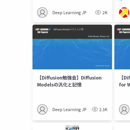
Deep Learning JP
2K
【Diffusion勉強会】Diffusion
【Di
Modelsの汎化と記憶
for 
Deta
Deep Learning JP
2.3K