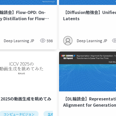
輪読会】Flow-OPD: On-
【Diffusion勉強会】Unifie
y Distillation for Flow
Latents
hing Models
xt-to-image
拡散モデル
aiアート
Deep Learning JP
598
Deep Learning JP
V 2025の動画生成を眺めてみ
【DL輪読会】Representat
Alignment for Generation
Training Diffusion
コンピュータビジョン
生成ai
拡散モデル