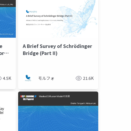
e
A Brief Survey of Schrödinger
or
Bridge (Part II)
dels
4.5K
モルフォ
21.6K