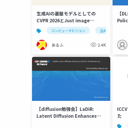
生成AIの基盤モデルとしての
【DL
CVPR 2026とJust image
Polic
Transformers
Matc
コンピュータビジョン
生成ai
te
あるふ
2.4K
【diffusion勉強会】LaDiR:
ICC
Latent Diffusion Enhances
た
LLMs for Text Reasoning