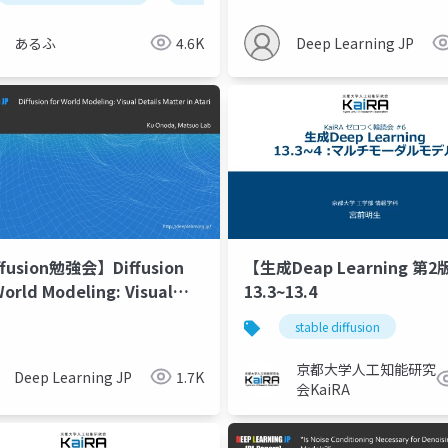
Transformers Is Easier T
You Think
あるふ
4.6K
Deep Learning JP
ffusion勉強会】Diffusion
【生成Deap Learning 第2
World Modeling: Visual
13.3~13.4
ils Matter in Atari
stable diffusion
京都大学人工知能研究
Deep Learning JP
1.7K
会KaiRA