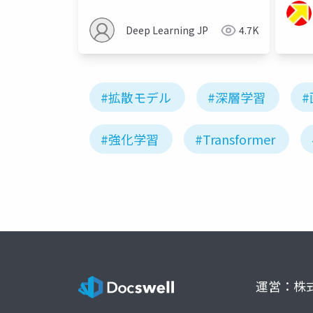
Deep Learning JP
4.7K
#拡散モデル
#深層学習
#強化学習
#Transformer
運営：株