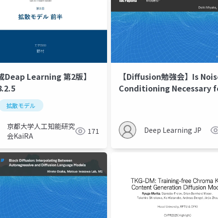
Deap Learning 第2版】
【Diffusion勉強会】Is Nois
8.2.5
Conditioning Necessary f
Denoising Generative Mo
拡散モデル
京都大学人工知能研究
Deep Learning JP
171
会KaiRA