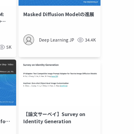
M:
Masked Diffusion Modelの進展
y
sion
Deep Learning JP
34.4K
5K
【論文サーベイ】Survey on
 for
Identity Generation
on