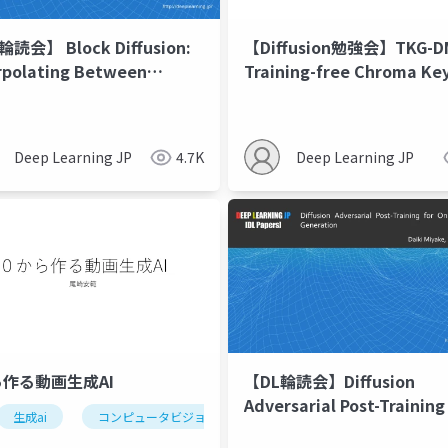
輪読会】 Block Diffusion:
【Diffusion勉強会】TKG-D
rpolating Between
Training-free Chroma Ke
regressive and Diffusion
Content Generation Diffu
uage Models
Model
Deep Learning JP
4.7K
Deep Learning JP
ら作る動画生成AI
【DL輪読会】Diffusion
Adversarial Post-Training
生成ai
コンピュータビジョン
One-Step Video Generati