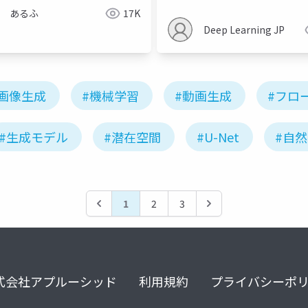
あるふ
17K
Deep Learning JP
#画像生成
#機械学習
#動画生成
#フロ
#生成モデル
#潜在空間
#U-Net
#自
1
2
3
式会社アプルーシッド
利用規約
プライバシーポ