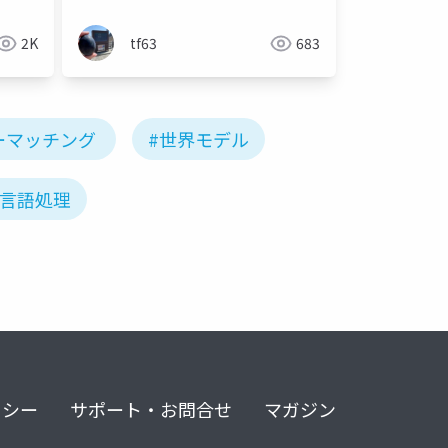
2K
tf63
683
ーマッチング
#世界モデル
然言語処理
リシー
サポート・お問合せ
マガジン