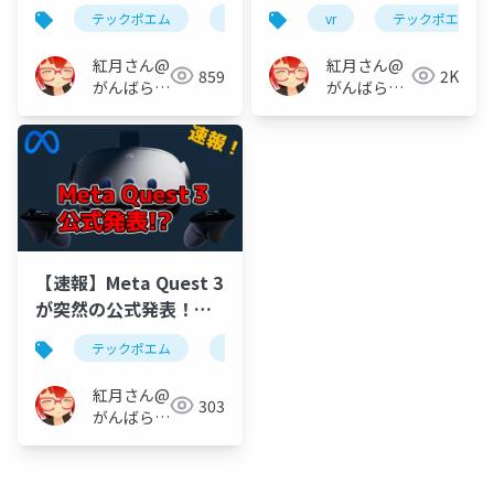
を全部振り返る！
テックポエム
vr
vr
テックポエム
紅月さん@
紅月さん@
859
2K
がんばらな
がんばらな
い
い
【速報】Meta Quest 3
が突然の公式発表！？
Quest2やProからの進
テックポエム
vr
化は？
紅月さん@
303
がんばらな
い