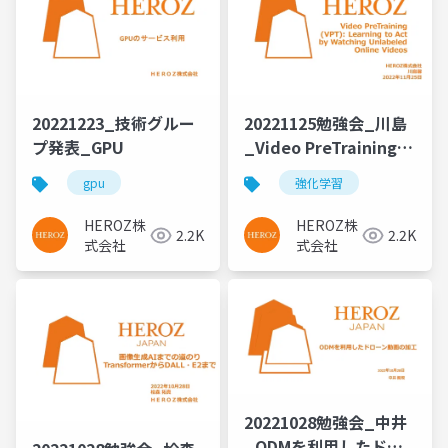
20221223_技術グルー
20221125勉強会_川島
プ発表_GPU
_Video PreTraining
(VPT) Learning to Act
gpu
強化学習
by Watching
Unlabeled Online
HEROZ株
HEROZ株
2.2K
2.2K
Videos
式会社
式会社
20221028勉強会_中井
_ODMを利用したドロ