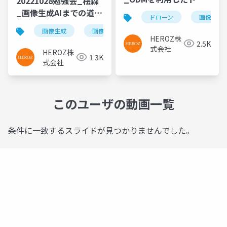
20221028勉強会_桧森
ーン動画の加工
_画像生成AIまでの道の
ドローン
画像チー
り
画像生成
画像チーム
HEROZ株
2.5K
式会社
HEROZ株
1.3K
式会社
このユーザの動画一覧
条件に一致するスライドが見つかりませんでした。