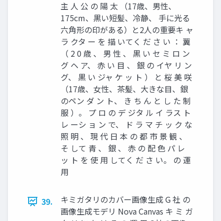
主 人 公 の 陽 太 （17歳、男性、
175cm、黒い短髪、冷静、 手に光る
六角形の印がある）と2人の重要キ ャ
ラ クタ ー を 描 いてく だ さ い ： 翼
（ 2 0 歳 、 男 性 、 黒 い セ ミ ロ ン
グ ヘ ア、 赤 い 目 、 銀 の イヤ リ ン
グ、 黒 い ジャ ケ ッ ト ） と 桜 美 咲
（17歳、女性、茶髪、大きな目、銀
のペン ダ ン ト、 き ち ん と し た 制
服 ）。 プ ロ の デ ジタ ル イ ラス ト
レ ーシ ョ ン で、 ド ラ マ チ ッ ク な
照 明 、 現 代 日 本 の 都 市 景 観 、
そ して 青 、 銀 、 赤 の 配 色 パ レ
ッ ト を 使 用 してく だ さ い。 の 運
用
キミガタリのカバー画像生成 G 社 の
39.
画像生成モデリ Nova Canvas キ ミ ガ