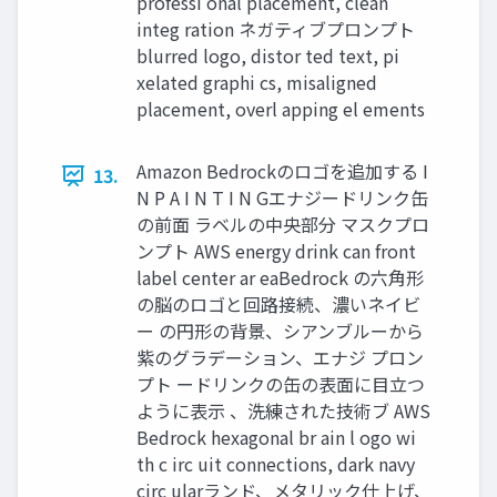
professi onal placement, clean
integ ration ネガティブプロンプト
blurred logo, distor ted text, pi
xelated graphi cs, misaligned
placement, overl apping el ements
Amazon Bedrockのロゴを追加する I
13.
N P A I N T I N Gエナジードリンク缶
の前面 ラベルの中央部分 マスクプロ
ンプト AWS energy drink can front
label center ar eaBedrock の六角形
の脳のロゴと回路接続、濃いネイビ
ー の円形の背景、シアンブルーから
紫のグラデーション、エナジ プロン
プト ードリンクの缶の表面に目立つ
ように表示 、洗練された技術ブ AWS
Bedrock hexagonal br ain l ogo wi
th c irc uit connections, dark navy
circ ularランド、メタリック仕上げ、