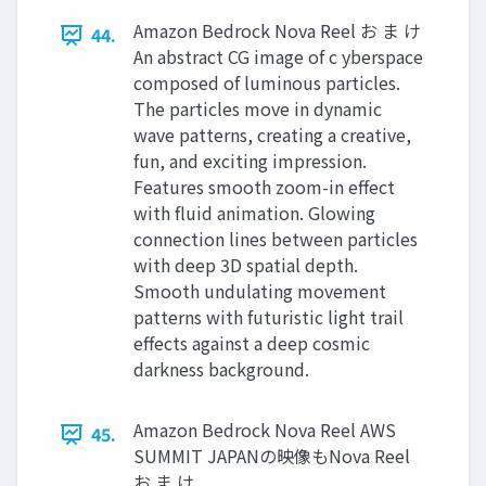
Amazon Bedrock Nova Reel お ま け
44.
An abstract CG image of c yberspace
composed of luminous particles.
The particles move in dynamic
wave patterns, creating a creative,
fun, and exciting impression.
Features smooth zoom-in effect
with fluid animation. Glowing
connection lines between particles
with deep 3D spatial depth.
Smooth undulating movement
patterns with futuristic light trail
effects against a deep cosmic
darkness background.
Amazon Bedrock Nova Reel AWS
45.
SUMMIT JAPANの映像もNova Reel
お ま け