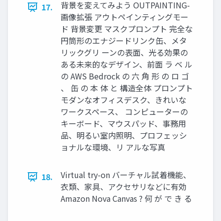
背景を変えてみよう OUTPAINTING-
17.
画像拡張 アウトペインティングモー
ド 背景変更 マスクプロンプト 完全な
円筒形のエナジードリンク缶、メタ
リックグリ ーンの表面、光る効果の
ある未来的なデザイン、前面 ラ ベ ル
の AWS Bedrock の 六 角 形 の ロ ゴ
、 缶 の 本 体 と 構造全体 プロンプト
モダンなオフィスデスク、きれいな
ワークスペース、 コンピューターの
キーボード、マウスパッド、事務用
品、明るい室内照明、プロフェッシ
ョナルな環境、リ アルな写真
Virtual try-on バーチャル試着機能、
18.
衣類、家具、アクセサリなどに有効
Amazon Nova Canvas ? 何 が で き る