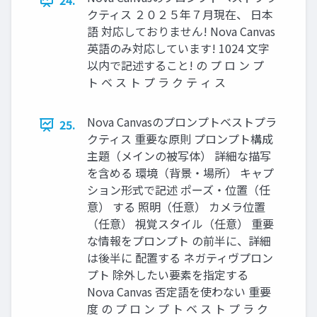
24.
クティス ２０２５年７月現在、 日本
語 対応しておりません! Nova Canvas
英語のみ対応しています! 1024 文字
以内で記述すること! の プ ロ ン プ
ト ベ ス ト プ ラ ク テ ィ ス
Nova Canvasのプロンプトベストプラ
25.
クティス 重要な原則 プロンプト構成
主題（メインの被写体） 詳細な描写
を含める 環境（背景・場所） キャプ
ション形式で記述 ポーズ・位置（任
意） する 照明（任意） カメラ位置
（任意） 視覚スタイル（任意） 重要
な情報をプロンプト の前半に、詳細
は後半に 配置する ネガティヴプロン
プト 除外したい要素を指定する
Nova Canvas 否定語を使わない 重要
度 の プ ロ ン プ ト ベ ス ト プ ラ ク