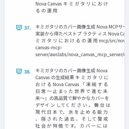
Nova Canvas キ ミ ガ タ リ に お け
る の 運 用
キミガタリのカバー画像生成 Nova MCPサ
37.
実装から得たベストプ ラクテ ィス Nova Canv
ミ ガ タ リ に お け る の 運 用 mcp/src/nova
canvas-mcp-
server/awslabs/nova_canvas_mcp_server/co
キミガタリのカバー画像生成 Nova
38.
Canvas の生成結果 キ ミ ガ タ リ に
お け る Nova Canvas 「 凍 結 す る
日 常 〜 止 まっ た 世 界 で 進 む 未
来〜」の高品質で鮮やかなカバーを
デザイ ン してく だ さ い 。 舞 台 は
現 代 日 本 で、 氷 を 止 め る 能 力
、 隠 さ れ た 過 去 、 そ して 警 戒
社 会 が 特 徴 で す。 カ バ ー に は