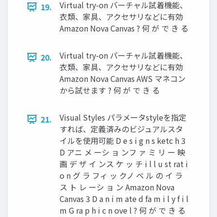
Virtual try-on バーチャル試着機能、
19.
衣類、家具、アクセサリなどに有効
Amazon Nova Canvas ? 何 が で き る
Virtual try-on バーチャル試着機能、
20.
衣類、家具、アクセサリなどに有効
Amazon Nova Canvas AWS マネコン
から試せます ? 何 が で き る
Visual Styles パラメータstyleを指定
21.
すれば、定義済みのビジュアルスタ
イルを使用可能 D e s i g n s ketc h 3
D アニ メ ーシ ョ ンフ ァ ミ リ ー 映
画 デ ザ イ ンス ケ ッ チ i l l u st rat i
o n グ ラ フィ ッ クノ ベ ル の イ ラ
ス ト レ ーシ ョ ン Amazon Nova
Canvas 3 D a n i m ate d fa m i l y f i l
m G ra p h i c n ove l ? 何 が で き る