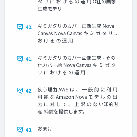
タ リ に お け る の 運 用 O社の画像
生成モデリ
キミガタリのカバー画像生成 Nova
40.
Canvas Nova Canvas キ ミ ガ タ リ に
お け る の 運 用
キミガタリのカバー画像生成 - その
41.
他カバー絵 Nova Canvas キ ミ ガ タ
リ に お け る の 運 用
使う理由 AWS は 、 一 般 的 に 利 用
42.
可 能 な Amazon Nova モ デ ル の 出
力 に 対 し て 、 上 限 の な い知的財
産 補償を提供します。
おまけ
43.