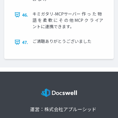
キミガタリ-MCPサーバー 作 っ た 物
46.
語 を 柔 軟 に そ の 他 MCP ク ラ イア
ントに連携できます。
ご清聴ありがとうございました
47.
運営：株式会社アプルーシッド