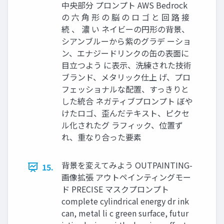
中央部分 プロンプト AWS Bedrock
の 六 角 形 の 脳 の ロ ゴ と 回 路 接
続 、 濃 い ネイビーの円形の背景、
シアンブルーから紫のグラデ ーショ
ン、エナジードリンクの缶の表面に
目立つよう に表示、洗練された技術
ブランド、メタリック仕上 げ、プロ
フェッショナルな配置、すっきりと
した統合 ネガティブプロンプト ぼや
けたロゴ、歪んだテキスト、ピクセ
ル化されたグ ラフィック、位置ず
れ、重なり合った要素
背景を変えてみよう OUTPAINTING-
15.
画像拡張 アウトペインティングモー
ド PRECISE マスクプロンプト
complete cylindrical energy dr ink
can, metal li c green surface, futur