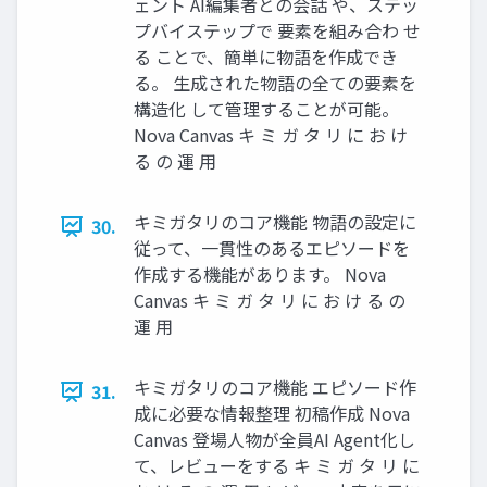
ェント AI編集者との会話 や、ステッ
プバイステップで 要素を組み合わ せ
る ことで、簡単に物語を作成でき
る。 生成された物語の全ての要素を
構造化 して管理することが可能。
Nova Canvas キ ミ ガ タ リ に お け
る の 運 用
キミガタリのコア機能 物語の設定に
30.
従って、一貫性のあるエピソードを
作成する機能があります。 Nova
Canvas キ ミ ガ タ リ に お け る の
運 用
キミガタリのコア機能 エピソード作
31.
成に必要な情報整理 初稿作成 Nova
Canvas 登場人物が全員AI Agent化し
て、レビューをする キ ミ ガ タ リ に