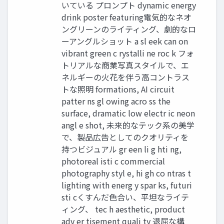
いている プロンプト dynamic energy
drink poster featuring電気的なネオ
ングリーンのライティング、劇的なロ
ーアングルショット a sl eek can on
vibrant green c rystalli ne roc k フォ
トリアルな商業写真スタイルで、エ
ネルギーの火花を伴う高コントラス
トな照明 formations, AI circuit
patter ns gl owing acro ss the
surface, dramatic low electr ic neon
angl e shot, 未来的なテック系の美学
で、製品広告としてのクオリティを
持つビジュアル gr een li g hti ng,
photoreal isti c commercial
photography styl e, hi gh co ntras t
lighting with energ y spar ks, futuri
sti cくすんだ色合い、平坦なライテ
ィング、 tec h aesthetic, product
adv er tisement quali ty 退屈な構