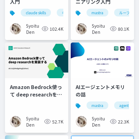
入門
ニアリング入門
claude skills
キミガタリ
mastra
agent skills
ループエン
Syoitu
Syoitu
102.4K
80.1K
Den
Den
Amazon Bedrock使っ
AIエージェントメモリ
て deep researchを実
の話
装する
mastra
agentcore
Syoitu
Syoitu
52.7K
22.3K
Den
Den