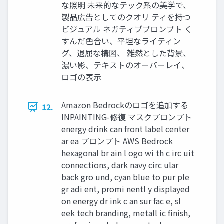
な照明 未来的なテック系の美学で、
製品広告としてのクオリ ティを持つ
ビジュアル ネガティブプロンプト く
すんだ色合い、平坦なライティン
グ、退屈な構図、 雑然とした背景、
濃い影、テキストのオーバーレイ、
ロゴの表示
Amazon Bedrockのロゴを追加する
12.
INPAINTING-修復 マスクプロンプト
energy drink can front label center
ar ea プロンプト AWS Bedrock
hexagonal br ain l ogo wi th c irc uit
connections, dark navy circ ular
back gro und, cyan blue to pur ple
gr adi ent, promi nentl y displayed
on energy dr ink c an sur fac e, sl
eek tech branding, metall ic finish,