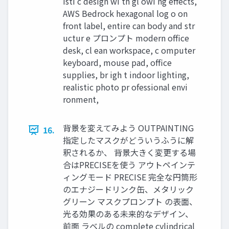
isti c design wi th gl owi ng effects,
AWS Bedrock hexagonal log o on
front label, entire can body and str
uctur e プロンプト modern office
desk, cl ean workspace, c omputer
keyboard, mouse pad, office
supplies, br igh t indoor lighting,
realistic photo pr ofessional envi
ronment,
背景を変えてみよう OUTPAINTING
16.
指定したマスクがどういうふうに解
釈されるか、 背景大きく変更する場
合はPRECISEを使う アウトペインテ
ィングモード PRECISE 完全な円筒形
のエナジードリンク缶、メタリック
グリーン マスクプロンプト の表面、
光る効果のある未来的なデザイン、
前面 ラベルの complete cylindrical