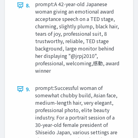
prompt:A 42-year-old Japanese
8.
woman giving an emotional award
acceptance speech on a TED stage,
charming, slightly plump, black hair,
tears of joy, professional suit, 8
trustworthy, reliable, TED stage
background, large monitor behind
her displaying "@jrpj2010",
professional, welcoming,感動, award
winner
prompt:Successful woman of
9.
somewhat chubby build, Asian face,
medium-length hair, very elegant,
professional photo, elite beauty
industry. For a portrait session of a
30-year-old female president of
Shiseido Japan, various settings are