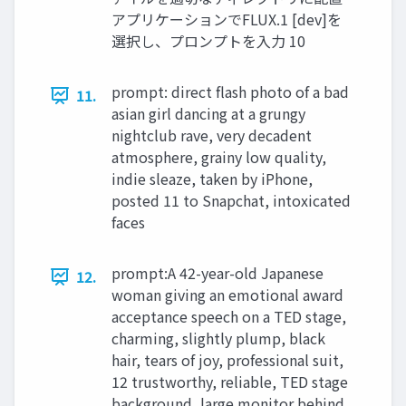
アプリケーションでFLUX.1 [dev]を
選択し、プロンプトを入力 10
prompt: direct flash photo of a bad
11.
asian girl dancing at a grungy
nightclub rave, very decadent
atmosphere, grainy low quality,
indie sleaze, taken by iPhone,
posted 11 to Snapchat, intoxicated
faces
prompt:A 42-year-old Japanese
12.
woman giving an emotional award
acceptance speech on a TED stage,
charming, slightly plump, black
hair, tears of joy, professional suit,
12 trustworthy, reliable, TED stage
background, large monitor behind