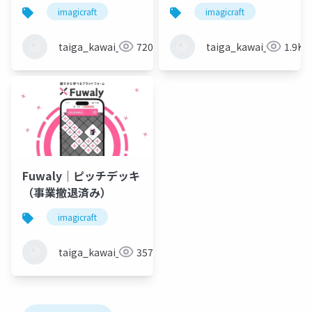
imagicraft
imagicraft
taiga_kawai_1028
720
taiga_kawai_1028
1.9K
Fuwaly｜ピッチデッキ
（事業撤退済み）
imagicraft
taiga_kawai_1028
357