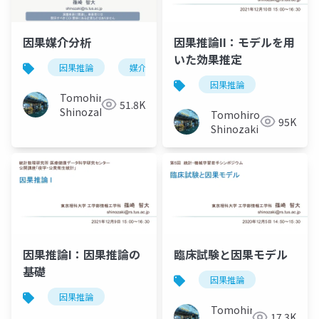
因果媒介分析
因果推論II：モデルを用
いた効果推定
因果推論
媒介分析
時間依存性交絡
因果推論
Tomohiro
51.8K
Shinozaki
Tomohiro
95K
Shinozaki
因果推論I：因果推論の
臨床試験と因果モデル
基礎
因果推論
因果推論
Tomohiro
17.3K