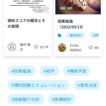
傾向スコアの概念とそ
因果推論
の実践
（2022/05/15）
臨床疫学
因果推論
奥村 泰
Eishu
20.7K
4K
之
NANGO
#因果推論
#疫学
#機械学習
#標的試験エミュレーション
#意思決定
#因果媒介分析
#医療統計