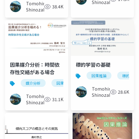
Shinozaki
Tomohiro
38.4K
Shinozaki
因果媒介分析：時間依
標的学習の基礎
存性交絡がある場合
因果推論
標的学習
媒介分析
因果推論
時間依存性交絡
Tomohiro
28.6K
Shinozaki
Tomohiro
31.1K
Shinozaki