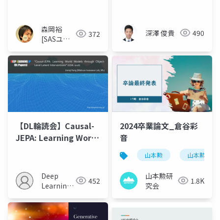
析患者におけるデノス
マブ研究を例に
森岡裕
深澤 俊貴
490
372
[SASユー
ザー総会世
話人]
【DL輪読会】Causal-
2024卒業論文_倉谷彩
JEPA: Learning World
音
Models through
山本勲
山本勲研究
Object-Level Latent
Interventions
Deep
山本勲研
452
1.8K
Learning
究会
JP