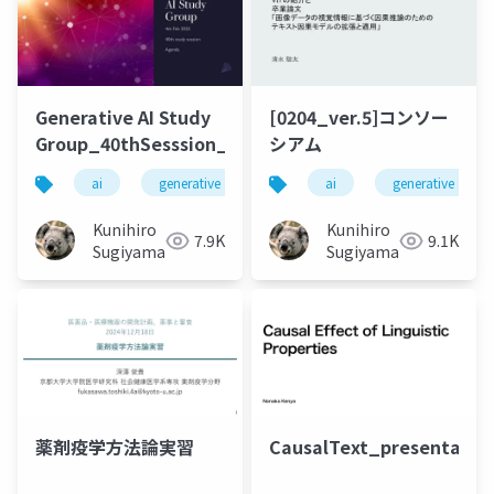
Generative AI Study
[0204_ver.5]コンソー
Group_40thSesssion_20250204
シアム
ai
generative ai
machine learning
ai
generative ai
deep l
Kunihiro
Kunihiro
7.9K
9.1K
Sugiyama
Sugiyama
薬剤疫学方法論実習
CausalText_presentatio