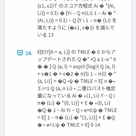
(ε1, ε2)T のスコア方程式 Ai � *(Ai,
Li)} = 0 Σi � {Yi – Q π(Li) 1 – Ai � *
(Ai, Li)} = 0 Σi – Q {Y i 1 – π� (Li) を
満たすように (�ε1, ε�2) を選んで
いる 13
E{E(Y|A = a, L)} の TMLE � 0 からア
14.
ップデートされた Q �* •Q a 1–a * 0
� � ] Q (a, l) = expit [logit Q (a, l)
+ ε�1 � + ε�2 � π(l) 1 – π(l) � *
(a, Li)] = �Q •ψ � TMLE = E[ n �∗
∑i=1 Q (a, n Li) • 二重ロバスト推定
量になっている Ai � ∗(1, Li) Y − Q i
π� (Li) � *(0, Li)] + E � ∗(0, Li)
�Q � 1 − Ai Yi − Q • a=0:ψ � TMLE
= E[ 1 − π� (Li) � *(1, Li)] + E �Q
� • a=1:ψ � TMLE = E[ 0 14