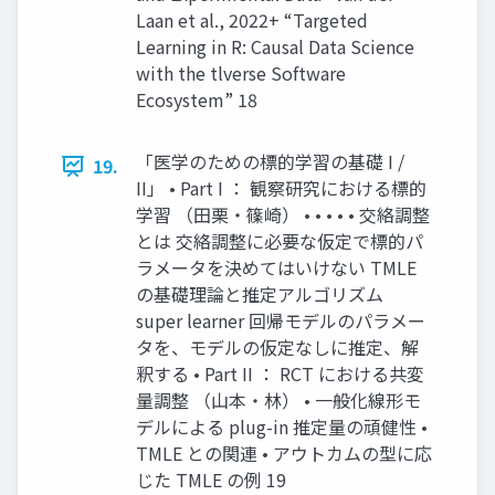
Laan et al., 2022+ “Targeted
Learning in R: Causal Data Science
with the tlverse Software
Ecosystem” 18
「医学のための標的学習の基礎 I /
19.
II」 • Part I ： 観察研究における標的
学習 （田栗・篠崎） • • • • • 交絡調整
とは 交絡調整に必要な仮定で標的パ
ラメータを決めてはいけない TMLE
の基礎理論と推定アルゴリズム
super learner 回帰モデルのパラメー
タを、モデルの仮定なしに推定、解
釈する • Part II ： RCT における共変
量調整 （山本・林） • 一般化線形モ
デルによる plug-in 推定量の頑健性 •
TMLE との関連 • アウトカムの型に応
じた TMLE の例 19