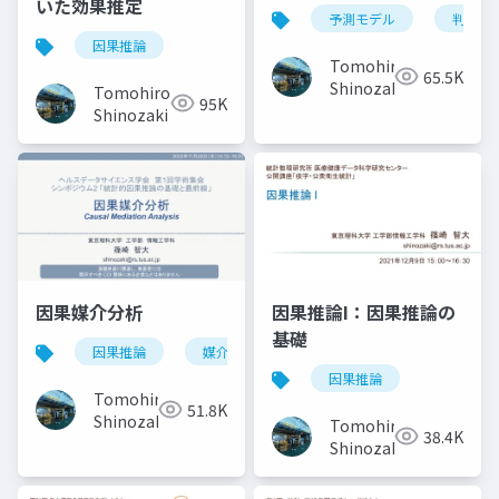
いた効果推定
予測モデル
判別
因果推論
Tomohiro
65.5K
Shinozaki
Tomohiro
95K
Shinozaki
因果媒介分析
因果推論I：因果推論の
基礎
因果推論
媒介分析
時間依存性交絡
因果推論
Tomohiro
51.8K
Shinozaki
Tomohiro
38.4K
Shinozaki