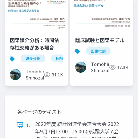
因果媒介分析：時間依
臨床試験と因果モデル
存性交絡がある場合
因果推論
媒介分析
因果推論
時間依存性交絡
Tomohiro
17.3K
Shinozaki
Tomohiro
31.1K
Shinozaki
各ページのテキスト
2022年度 統計関連学会連合大会 2022
1.
年9月7日13:00 –15:00 @成蹊大学 A会