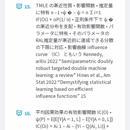
TMLE の漸近性質 • 影響関数 • 推定量
15.
に特有 n –1 •ψ � – ψ = n ∑i=1
IF(Oi) + oP(1/ n) • 正則条件下で ψ �
の漸近分布を支配 • 有効影響関数 • パ
ラメータに特有 • そのパラメータの
RAL推定量が漸近的に達成できる分散
の下限に対応 • 影響曲線 influence
curve （IC） ともいう Kennedy,
arXiv 2022 “Semiparametric doubly
robust targeted double machine
learning: a review” Hines et al., Am
Stat 2022 “Demystifying statistical
learning based on efficient
influence functions” 15
平均因果効果の有効影響関数 IC(O) •
16.
ψ(P) = E{E[Y|A = 1, L] – E[Y|A = 0, L]}
IC(Oi) = Ai 1 – Ai – {Yi – Q(Ai, Li)} +