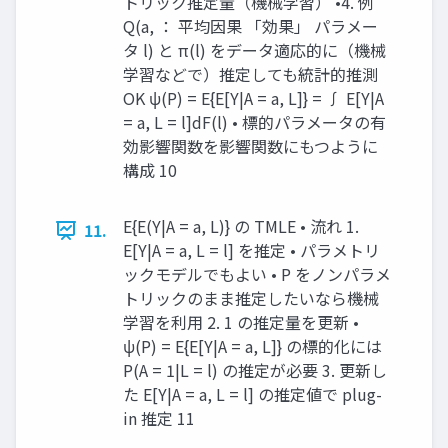
トリック推定量（機械学習） •4. 例
Q(a, ： 平均因果 「効果」 パラメー
タ l) と π(l) をデータ適応的に（機械
学習などで）推定しても統計的推測
OK ψ(P) = E{E[Y|A = a, L]} = ∫ E[Y|A
= a, L = l]dF(l) • 標的パラメータの有
効影響関数を影響関数にもつように
構成 10
E{E(Y|A = a, L)} の TMLE • 流れ 1.
11.
E[Y|A = a, L = l] を推定 • パラメトリ
ックモデルでもよい • P をノンパラメ
トリックのまま推定したいなら機械
学習を利用 2. 1 の推定量を更新 •
ψ(P) = E{E[Y|A = a, L]} の標的化には
P(A = 1|L = l) の推定が必要 3. 更新し
た E[Y|A = a, L = l] の推定値で plug-
in 推定 11