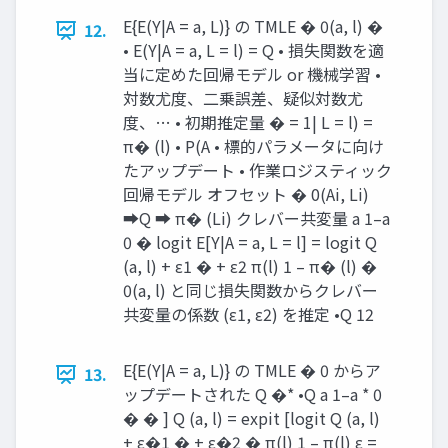
E{E(Y|A = a, L)} の TMLE � 0(a, l) �
12.
• E(Y|A = a, L = l) = Q • 損失関数を適
当に定めた回帰モデル or 機械学習 •
対数尤度、二乗誤差、疑似対数尤
度、… • 初期推定量 � = 1| L = l) =
π� (l) • P(A • 標的パラメータに向け
たアップデート • 作業ロジスティック
回帰モデル オフセット � 0(Ai, Li)
➡Q ➡ π� (Li) クレバー共変量 a 1–a
0 � logit E[Y|A = a, L = l] = logit Q
(a, l) + ε1 � + ε2 π(l) 1 – π� (l) �
0(a, l) と同じ損失関数からクレバー
共変量の係数 (ε1, ε2) を推定 •Q 12
E{E(Y|A = a, L)} の TMLE � 0 からア
13.
ップデートされた Q �* •Q a 1–a * 0
� � ] Q (a, l) = expit [logit Q (a, l)
+ ε�1 � + ε�2 � π(l) 1 – π(l) ε =