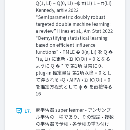
Q(1, Li) – Q(0, Li) –ψ π(Li) 1 – π(Li)
Kennedy, arXiv 2022
“Semiparametric doubly robust
targeted double machine learning:
a review” Hines et al., Am Stat 2022
“Demystifying statistical learning
based on efficient influence
functions” • TMLE � 0(a, Li) を Q �
*(a, Li) に更新 • Σi IC(Oi) = 0 となる
ように Q � * で 第1項 は常に 0、
plug-in 推定量は 第2項以降 = 0 とし
て得られる •Q • AIPW • Σi IC(Oi) = 0
を推定方程式として ψ � を直接得る
16
超学習器 super learner • アンサンブ
17.
ル学習の一種であり、その理論 • 複数
の学習器で予測 • 各予測の重み付け