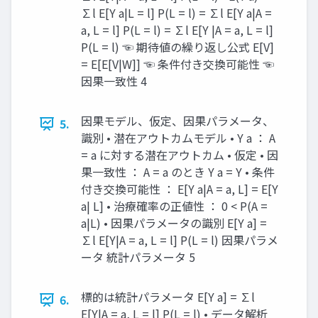
∑l E[Y a|L = l] P(L = l) = ∑l E[Y a|A =
a, L = l] P(L = l) = ∑l E[Y |A = a, L = l]
P(L = l) ☜ 期待値の繰り返し公式 E[V]
= E[E[V|W]] ☜ 条件付き交換可能性 ☜
因果一致性 4
因果モデル、仮定、因果パラメータ、
5.
識別 • 潜在アウトカムモデル • Y a ： A
= a に対する潜在アウトカム • 仮定 • 因
果一致性 ： A = a のとき Y a = Y • 条件
付き交換可能性 ： E[Y a|A = a, L] = E[Y
a| L] • 治療確率の正値性 ： 0 < P(A =
a|L) • 因果パラメータの識別 E[Y a] =
∑l E[Y|A = a, L = l] P(L = l) 因果パラメ
ータ 統計パラメータ 5
標的は統計パラメータ E[Y a] = ∑l
6.
E[Y|A = a, L = l] P(L = l) • データ解析