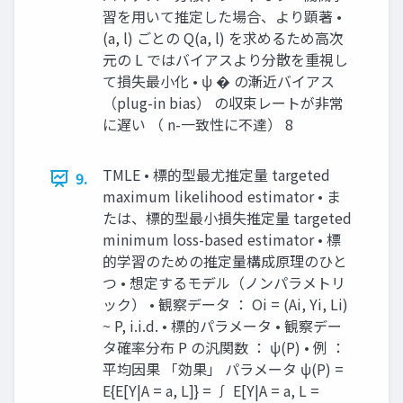
習を用いて推定した場合、より顕著 •
(a, l) ごとの Q(a, l) を求めるため高次
元の L ではバイアスより分散を重視し
て損失最小化 • ψ � の漸近バイアス
（plug-in bias） の収束レートが非常
に遅い （ n-一致性に不達） 8
TMLE • 標的型最尤推定量 targeted
9.
maximum likelihood estimator • ま
たは、標的型最小損失推定量 targeted
minimum loss-based estimator • 標
的学習のための推定量構成原理のひと
つ • 想定するモデル（ノンパラメトリ
ック） • 観察データ ： Oi = (Ai, Yi, Li)
~ P, i.i.d. • 標的パラメータ • 観察デー
タ確率分布 P の汎関数 ： ψ(P) • 例 ：
平均因果 「効果」 パラメータ ψ(P) =
E{E[Y|A = a, L]} = ∫ E[Y|A = a, L =