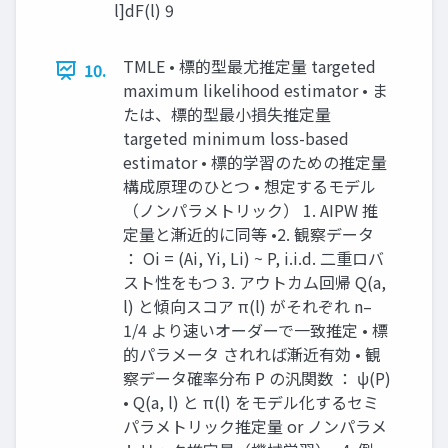
l]dF(l) 9
TMLE • 標的型最尤推定量 targeted
10.
maximum likelihood estimator • ま
たは、標的型最小損失推定量
targeted minimum loss-based
estimator • 標的学習のための推定量
構成原理のひとつ • 想定するモデル
（ノンパラメトリック） 1. AIPW 推
定量と漸近的に同等 •2. 観察データ
： Oi = (Ai, Yi, Li) ~ P, i.i.d. 二重ロバ
スト性をもつ 3. アウトカム回帰 Q(a,
l) と傾向スコア π(l) がそれぞれ n–
1/4 より速いオーダーで一致推定 • 標
的パラメータ されれば漸近有効 • 観
察データ確率分布 P の汎関数 ： ψ(P)
• Q(a, l) と π(l) をモデル化するセミ
パラメトリック推定量 or ノンパラメ