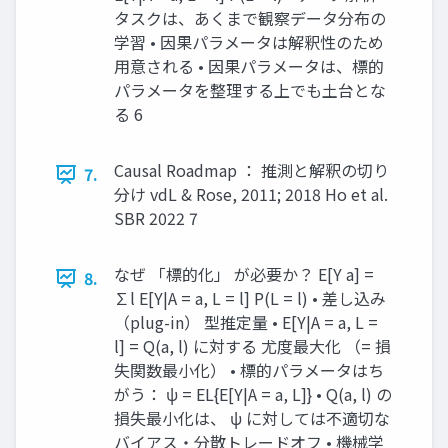
タスクは、あくまで観察データ分布の
学習 • 因果パラメータは解釈性のため
用意される • 因果パラメータは、標的
パラメータを整理する上でも土台とな
る 6
Causal Roadmap ： 推測と解釈の切り
7.
分け vdL & Rose, 2011; 2018 Ho et al.
SBR 2022 7
なぜ 「標的化」 が必要か？ E[Y a] =
8.
∑l E[Y|A = a, L = l] P(L = l) • 差し込み
（plug-in） 型推定量 • E[Y|A = a, L =
l] = Q(a, l) に対する 尤度最大化 （= 損
失関数最小化） • 標的パラメータはち
がう： ψ = EL{E[Y|A = a, L]} • Q(a, l) の
損失最小化は、 ψ に対しては不適切な
バイアス・分散トレードオフ • 機械学