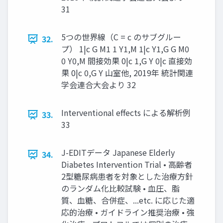
31
5つの世界線（C = c のサブグルー
32.
プ） 1|c G M1 1 Y1,M 1|c Y1,G G M0
0 Y0,M 間接効果 0|c 1,G Y 0|c 直接効
果 0|c 0,G Y 山室他, 2019年 統計関連
学会連合大会より 32
Interventional effects による解析例
33.
33
J-EDITデータ Japanese Elderly
34.
Diabetes Intervention Trial • 高齢者
2型糖尿病患者を対象とした治療方針
のランダム化比較試験 • 血圧、脂
質、血糖、合併症、...etc. に応じた適
応的治療 • ガイドライン推奨治療 • 強