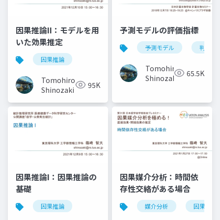
因果推論II：モデルを用
予測モデルの評価指標
いた効果推定
予測モデル
判別
因果推論
Tomohiro
65.5K
Shinozaki
Tomohiro
95K
Shinozaki
因果推論I：因果推論の
因果媒介分析：時間依
基礎
存性交絡がある場合
因果推論
媒介分析
因果推論