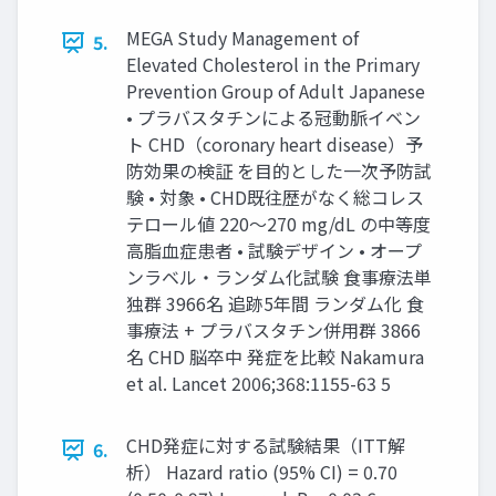
MEGA Study Management of
5.
Elevated Cholesterol in the Primary
Prevention Group of Adult Japanese
• プラバスタチンによる冠動脈イベン
ト CHD（coronary heart disease）予
防効果の検証 を目的とした一次予防試
験 • 対象 • CHD既往歴がなく総コレス
テロール値 220～270 mg/dL の中等度
高脂血症患者 • 試験デザイン • オープ
ンラベル・ランダム化試験 食事療法単
独群 3966名 追跡5年間 ランダム化 食
事療法 + プラバスタチン併用群 3866
名 CHD 脳卒中 発症を比較 Nakamura
et al. Lancet 2006;368:1155-63 5
CHD発症に対する試験結果（ITT解
6.
析） Hazard ratio (95% CI) = 0.70