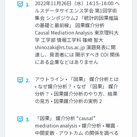
2022年11月26日（水）14:15–16:00 ヘ
1.
ルスデータサイエンス学会 第1回学術
集会 シンポジウム2 「統計的因果推論
の基礎と最前線」 因果媒介分析
Causal Mediation Analysis 東京理科大
学 工学部 情報工学科 篠崎 智大
shinozaki@rs.tus.ac.jp
演題発表に関
連し、発表者には 開示すべき COI 関係
にある企業などはありません
アウトライン • 「因果」 媒介分析とは
2.
• なぜ媒介分析？ • なぜ 「因果」 媒介
分析？ • 因果媒介分析のやり方、結果
の見方 • 因果媒介分析の実例 2
「因果」 媒介分析 “causal”
3.
mediation analysis • 媒介分析 • 曝露 -
中間変数 - アウトカム の関係を調べる