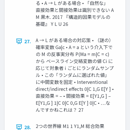
る • A → L がある場合 • 「自然な」
直接効果と間接効果は識別できない A
M 黒木. 2017 『構造的因果モデルの
基礎』 Y L U 26
A → L がある場合の対応策 • （謎の）
27.
確率変数 Ga|c • A = a という介入下で
の M の反事実分布 P(Ma = m|C = c)
から ベースライン交絡変数の値 Ci に
応じて対象者 i ごとにランダムサンプ
ル • この「ランダムに選ばれた値」
に中間変数を固定 • Interventional
direct/indirect effects 0|C 1,G E[Y ] •
直接効果 = – • 間接効果 = E[Y1,G ] –
E[Y1,G ] 1|C 0|C 0,G E[Y ] 0|C • …な
んですかねこれは？ 27
2つの世界線 M1 1 Y1,M 総合効果
28.