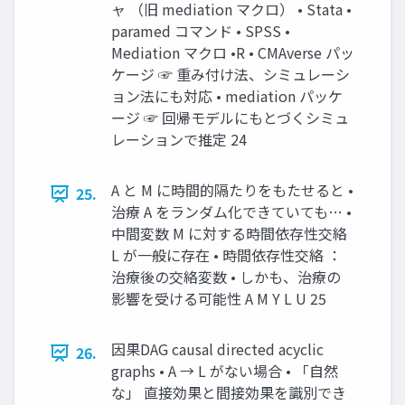
ャ （旧 mediation マクロ） • Stata •
paramed コマンド • SPSS •
Mediation マクロ •R • CMAverse パッ
ケージ ☞ 重み付け法、シミュレーシ
ョン法にも対応 • mediation パッケ
ージ ☞ 回帰モデルにもとづくシミュ
レーションで推定 24
A と M に時間的隔たりをもたせると •
25.
治療 A をランダム化できていても… •
中間変数 M に対する時間依存性交絡
L が一般に存在 • 時間依存性交絡 ：
治療後の交絡変数 • しかも、治療の
影響を受ける可能性 A M Y L U 25
因果DAG causal directed acyclic
26.
graphs • A → L がない場合 • 「自然
な」 直接効果と間接効果を識別でき