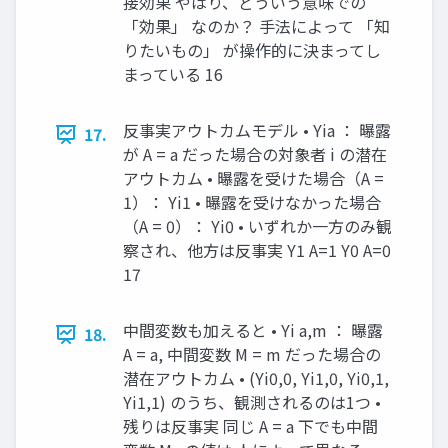
接効果 やはり、どういう意味での
「効果」 なのか？ 手法によって 「知
りたいもの」 が操作的に決まってし
まっている 16
反事実アウトカムモデル • Yia ： 曝露
17.
が A = a だった場合の対象者 i の潜在
アウトカム • 曝露を受けた場合（A =
1）： Yi1 • 曝露を受けなかった場合
（A = 0）： Yi0 • いずれか一方のみ観
察され、他方は反事実 Y1 A=1 Y0 A=0
17
中間変数も加えると • Yi a,m ： 曝露
18.
A = a, 中間変数 M = m だった場合の
潜在アウトカム • (Yi0,0, Yi1,0, Yi0,1,
Yi1,1) のうち、観測されるのは1つ •
残りは反事実 同じ A = a 下でも中間