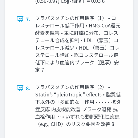
(0.50-0.97) Log-rank P = 0.03 6
プラバスタチンの作用機序（1） • コ
7.
レステロール低下作用 • HMG-CoA還元
酵素を阻害 • 主に肝臓に分布、コレス
テロール合成を抑制 • LDL （悪玉）コ
レステロール減少 • HDL （善玉）コレ
ステロール増加 • 総コレステロール値
低下により血管内プラーク（肥厚）安
定 7
プラバスタチンの作用機序（2） •
8.
Statin’s “pleiotropic” effects • 脂質低
下以外の「多面的な」作用 • • • • • 抗炎
症反応 内皮機能改善 プラーク退縮 抗
血栓作用 … • いずれも動脈硬化性疾患
（e.g., CHD）のリスク要因を改善 8