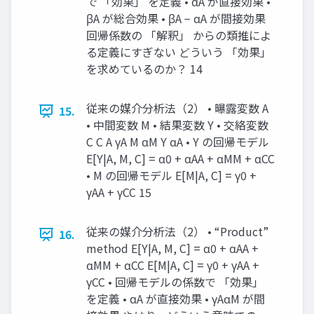
で 「効果」 を定義 • αA が直接効果 •
βA が総合効果 • βA − αA が間接効果
回帰係数の 「解釈」 からの類推によ
る定義にすぎない どういう 「効果」
を求めているのか？ 14
従来の媒介分析法（2） • 曝露変数 A
15.
• 中間変数 M • 結果変数 Y • 交絡変数
C C A γA M αM Y αA • Y の回帰モデル
E[Y|A, M, C] = α0 + αAA + αMM + αCC
• M の回帰モデル E[M|A, C] = γ0 +
γAA + γCC 15
従来の媒介分析法（2） • “Product”
16.
method E[Y|A, M, C] = α0 + αAA +
αMM + αCC E[M|A, C] = γ0 + γAA +
γCC • 回帰モデルの係数で 「効果」
を定義 • αA が直接効果 • γAαM が間