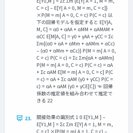
E[Y0,M ] = Σc Σm {E[Y| A = 1, M = m,
C = c] – E[Y| A = 0, M = m, C = c]}
×P(M = m| A = 0, C = c) P(C = c) 以
下の回帰モデルを仮定すると E[Y|A,
M, C] = α0 + αAA + αMM + αAMAM +
αCC E[M|A, C] = γ0 + γAA + γCC = Σc
Σm{(α0 + αA + αMm + αAMm + αCc)
– (α0 + αMm + αCc)} P(M = m| A = 0,
C = c) P(C = c) = Σc Σm{αA + αAMm}
P(M = m| A = 0, C = c) P(C = c) = αA
+ Σc αAM E[M = m| A = 0, C = c] P(C
= c) = αA + Σc αAM (γ0 + γCC) P(C =
c) = αA + αAM (γ0 + γCE[C]) ☜ 回帰
係数の推定値を組み合わせて推定で
きる 22
間接効果の識別式 1 0 E[Y1,M ] –
23.
E[Y1,M ] = Σc Σm E[Y| A = 1, M = m,
C = c] ×{P(M = m| A = 1, C = c) –