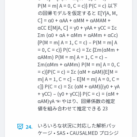
P(M = m| A = 0, C = c)} P(C = c) 以下
の回帰モデルを仮定すると E[Y|A, M,
C] = α0 + αAA + αMM + αAMAM +
αCC E[M|A, C] = γ0 + γAA + γCC = Σc
Σm (α0 + αA + αMm + αAMm + αCc)
{P(M = m| A = 1, C = c) – P(M = m| A
= 0, C = c)} P(C = c) = Σc {Σm(αMm +
αAMm) P(M = m| A = 1, C = c) –
Σm(αMm + αAMm) P(M = m| A = 0, C
= c)}P(C = c) = Σc (αM + αAM){E[M =
m| A = 1, C = c] – E[M = m| A = 0, C =
c]} P(C = c) = Σc (αM + αAM){(γ0 + γA
+ γCC) – (γ0 + γCC)} P(C = c) = (αM +
αAM)γA ☜ やはり、回帰係数の推定
値を組み合わせて推定できる 23
いろいろな状況に対応した解析パッ
24.
ケージ • SAS • CAUSALMED プロシジ