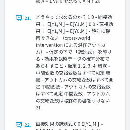
露 A = 1 vs. 0 を比較 C A M Y 20
どうやって求めるのか？ 1 0 • 間接効
21.
果 ： E[Y1,M ] – E[Y1,M ] 0 0 • 直接効
果 ： E[Y1,M ] – E[Y0,M ] • 絶対に観
察できない （cross-world
intervention による潜在アウトカ
ム） • 仮定の下で 「識別式」 を導け
る • 効果を観察データの確率分布で
あらわすこと • 仮定 1. 2. 3. 4. 曝露 -
中間変数の交絡変数はすべて測定 曝
露 - アウトカムの交絡変数はすべて測
定 中間変数 - アウトカムの交絡変数
はすべて測定 中間変数 - アウトカム
の交絡変数は曝露の影響をうけない
21
直接効果の識別式 0 0 E[Y1,M ] –
22.