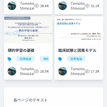
Tomohiro
Tomohiro
38.4K
31.1K
Shinozaki
Shinozaki
標的学習の基礎
臨床試験と因果モデル
因果推論
標的学習
因果推論
Tomohiro
Tomohiro
28.5K
17.3K
Shinozaki
Shinozaki
各ページのテキスト