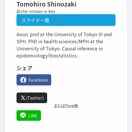
Tomohiro Shinozaki
@she-knows-a-key
スライド一覧
Assoc prof at the University of Tokyo III and
SPH. PhD in health sciences/MPH at the
University of Tokyo. Causal inference in
epidemiology/biostatistics.
シェア
Facebook
(Twitter)
またはPlayer版
LINE