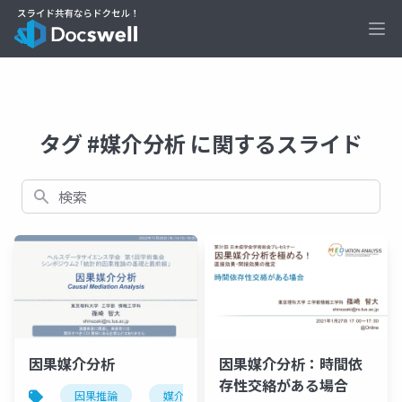
Ope
タグ #媒介分析 に関するスライド
検索
因果媒介分析
因果媒介分析：時間依
存性交絡がある場合
因果推論
媒介分析
時間依存性交絡