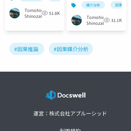
媒介分析
因果推論
Tomohiro
51.8K
Shinozaki
Tomohiro
31.1K
Shinozaki
#因果推論
#因果媒介分析
運営：株式会社アプルーシッド
利用規約