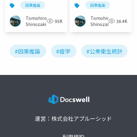
因果推論
因果推論
Tomohiro
Tomohiro
95K
38.4K
Shinozaki
Shinozaki
#因果推論
#疫学
#公衆衛生統計
運営：株式会社アプルーシッド
利用規約