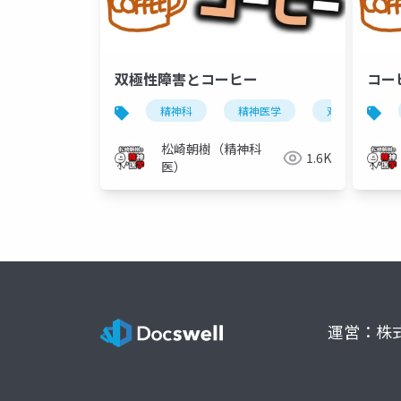
双極性障害とコーヒー
コー
精神科
精神医学
双極性障害
松崎朝樹（精神科
1.6K
医）
運営：株