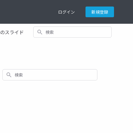
ログイン
新規登録
検索
てのスライド
検索