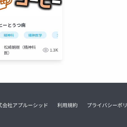
ヒーとうつ病
精神科
気分障害
精神医学
コーヒー
コーヒー
カフェイン
カフェイン
うつ病
松崎朝樹（精神科
1.3K
医）
式会社アプルーシッド
利用規約
プライバシーポ