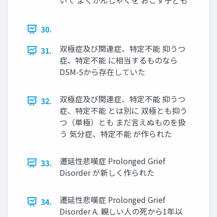
いて よくかんしゃくを おこす子ども
30.
双極症及び関連症、特定不能 抑うつ
31.
症、特定不能 に相当するものなら
DSM-5から存在していた
双極症及び関連症、特定不能 抑うつ
32.
症、特定不能 とは別に 双極とも抑う
つ（単極）とも まだ言えぬものを扱
う 気分症、特定不能 が作られた
遷延性悲嘆症 Prolonged Grief
33.
Disorder が新しく作られた
遷延性悲嘆症 Prolonged Grief
34.
Disorder A. 親しい人の死から1年以