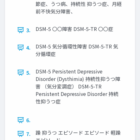
節症、うつ病、持続性 抑うつ症、月経
前不快気分障害、
DSM-5 〇〇障害 DSM-5-TR 〇〇症
3.
DSM-5 気分循環性障害 DSM-5-TR 気
4.
分循環症
DSM-5 Persistent Depressive
5.
Disorder (Dysthimia) 持続性抑うつ障
害 （気分変調症） DSM-5-TR
Persistent Depressive Disorder 持続
性抑うつ症
6.
躁 抑うつ エピソード エピソード 軽躁
7.