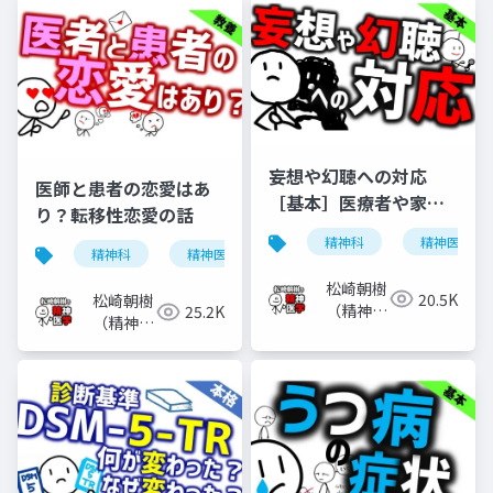
妄想や幻聴への対応
医師と患者の恋愛はあ
［基本］医療者や家族
り？転移性恋愛の話
などがどう対応すべき
精神科
精神医学
か
精神科
精神医学
転移性恋愛
恋愛
松崎朝樹
20.5K
松崎朝樹
（精神科
25.2K
（精神科
医）
医）