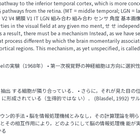
 pathway to the inferior temporal cortex, which is more con
pathways from the retina. (MT = middle temporal; LGN = lat
lson) V2 V4 網膜 V1 IT LGN 組み合わ 組み合わ センサ 角度 基本画像 fea
ties in the visual field at any given mo ment, せ せ independ
 a result, there must be a mechanism Instead, as we have seen
hat process different by which the brain momentarily associ
 cortical regions. This mechanism, as yet unspecified, is cal
の実験（1968年） • 第一次視覚野の神経細胞は方向に選択性を持つ．． Wi
抽出 する細胞が隣り合っている． • さらに，それが見た目の位置が保
に形成されている（生得的ではな い）． (Blasdel, 1992)
ウン的手法 • 脳を情報処理機械とみなし，その計算理論を明らか
素とその相互作用により，どのようにして脳の情報処理機 能が実
わかる