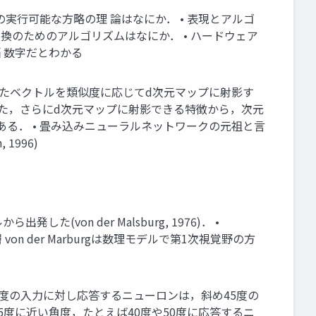
してその実行可能な方略の理 論はなにか． • 表現とアルゴ
換のためのアルゴリズムはなにか． • ハードウェア
像 脳 数字だとわかる
1982) • 入力されたベクトルを類似度に応じてd次元マップに射影す
 また，さらにd次元マップに射影できる特徴から，次元
csの論文が初出である． • 畳み込みニューラルネットワークの元祖と言
 1996)
した(von der Malsburg, 1976)． •
von der Marburgは数理モデルで第1次視覚野の方
ば斜め45度の入力に対し応答するニューロンは，斜め45度の
5度に近い角度，たとえば40度や50度に応答するニ