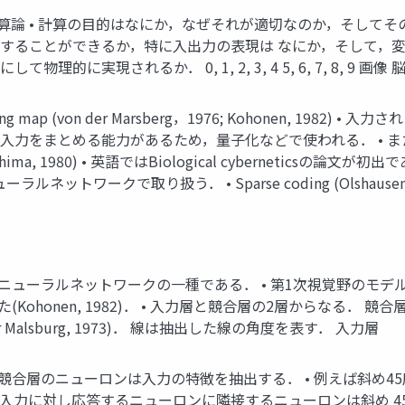
1982) • 計算論 • 計算の目的はなにか，なぜそれが適切なのか，そ
現することができるか，特に入出力の表現は なにか，そして，変
的に実現されるか． 0, 1, 2, 3, 4 5, 6, 7, 8, 9 画
nizing map (von der Marsberg，1976; Kohonen, 
 似た入力をまとめる能力があるため，量子化などで使われる． •
kushima, 1980) • 英語ではBiological cyberneti
ラルネットワークで取り扱う． • Sparse coding (Olshausen,
p) • ニューラルネットワークの一種である． • 第1次視覚野のモデルから出発
ohonen, 1982)． • 入力層と競合層の2層からなる． 競合層 
 Malsburg, 1973)． 線は抽出した線の角度を表す． 入力層
g map) • 競合層のニューロンは入力の特徴を抽出する． • 例え
度の入力に対し応答するニューロンに隣接するニューロンは斜め 4