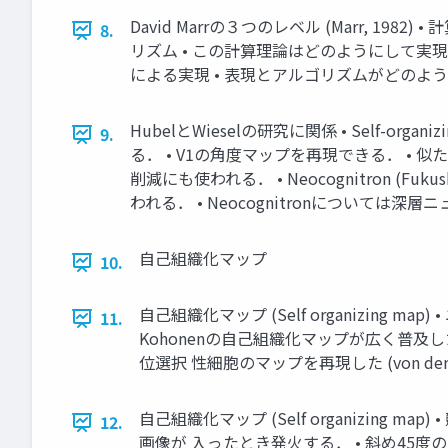
David Marrの３つのレベル (Marr, 
8.
リズム • この計算理論はどのようにして実
による実現 • 表現とアルゴリズムがどのようにして物理
HubelとWieselの研究に関係 • Self-orga
9.
る． • V1の角度マップを再現できる． •
削減にも使われる． • Neocognitron (Fu
われる． • Neocognitronについては深層ニュー
自己組織化マップ
10.
自己組織化マップ (Self organizing ma
11.
Kohonenの自己組織化マップが広く普及した(K
位選択 性細胞のマップを再現した (von der
自己組織化マップ (Self organizin
12.
画像が 入ったとき発火する． • 斜め45