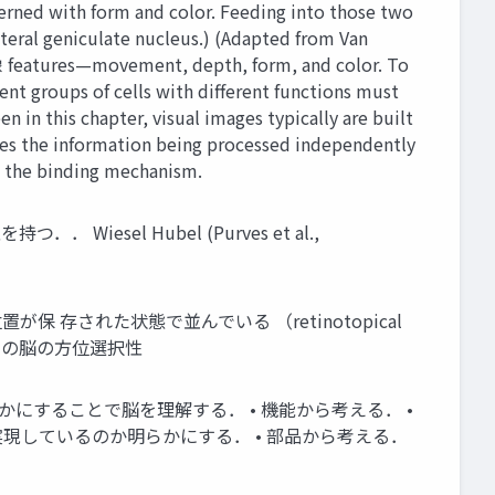
cerned with form and color. Feeding into those two
eral geniculate nucleus.) (Adapted from Van
tures—movement, depth, form, and color. To
ent groups of cells with different functions must
 in this chapter, visual images typically are built
ates the information being processed independently
led the binding mechanism.
esel Hubel (Purves et al.,
 存された状態で並んでいる （retinotopical
 サルの脳の方位選択性
にすることで脳を理解する． • 機能から考える． •
現しているのか明らかにする． • 部品から考える．