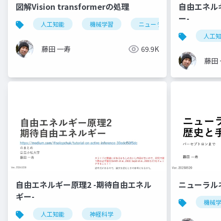
図解Vision transformerの処理
自由エネル
ー-
人工知能
機械学習
ニューラルネットワーク
人工
藤田 一寿
69.9K
藤田
自由エネルギー原理2 -期待自由エネル
ニューラル
ギー-
機械
人工知能
神経科学