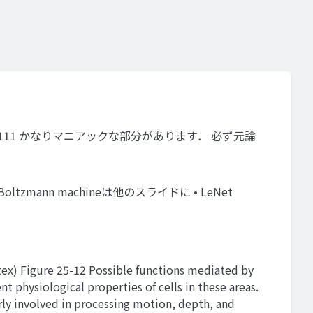
0241111 かなりマニアックな部分があります． 必ず元論
Boltzmann machineは他のスライドに • LeNet
gure 25-12 Possible functions mediated by
t physiological properties of cells in these areas.
arly involved in processing motion, depth, and