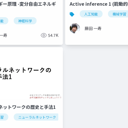
ギー原理 -変分自由エネルギ
Active inference 1 (能
人工知能
機械学習
知能
神経科学
藤田 一寿
 一寿
54.7K
ネットワークの歴史と手法1
学習
ニューラルネットワーク
神経科学