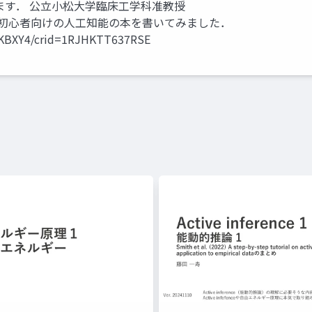
ます． 公立小松大学臨床工学科准教授
ad0128699 初心者向けの人工知能の本を書いてみました．
SKBXY4/crid=1RJHKTT637RSE