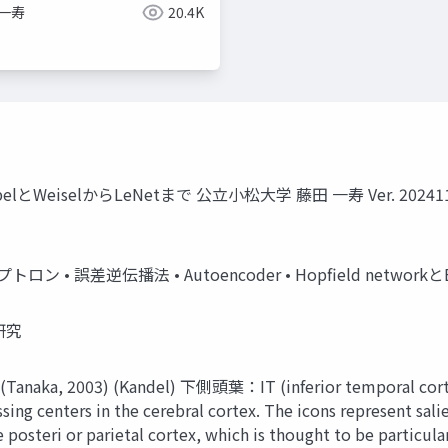
 一寿
20.4K
とWeiselからLeNetまで 公立小松大学 藤田 一寿 Ver. 2
 • 誤差逆伝播法 • Autoencoder • Hopfield networkと
研究
03) (Kandel) 下側頭葉：IT (inferior temporal cortex) Fi
ng centers in the cerebral cortex. The icons represent salien
 posteri or parietal cortex, which is thought to be particul