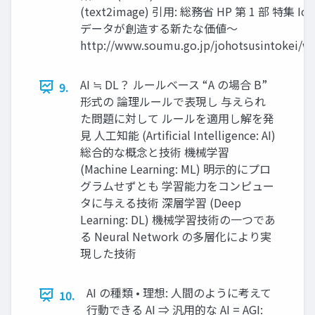
(text2image) 引⽤: 総務省 HP 第 1 部 
データが創造する新たな価値〜
http://www.soumu.go.jp/johotsusintokei/w
AI ≒ DL？ ルールベース “A の場合 B”
9.
形式の 論理ルールで表現し 与えられ
た問題に対して ルールを適⽤し解を発
⾒ ⼈⼯知能 (Artificial Intelligence: AI)
総合的な概念と技術 機械学習
(Machine Learning: ML) 明⽰的にプロ
グラムせずとも 学習能⼒をコンピュー
タに与える技術 深層学習 (Deep
Learning: DL) 機械学習技術の⼀つであ
る Neural Network の多層化により実
現した技術
AI の種類 • 理想: ⼈間のように考えて
10.
⾏動できる AI ⇒ 汎⽤的な AI = AGI: