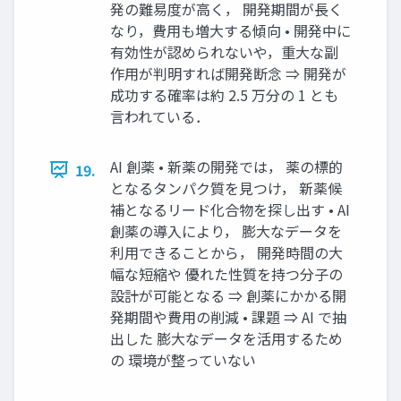
発の難易度が⾼く， 開発期間が⻑く
なり，費⽤も増⼤する傾向 • 開発中に
有効性が認められないや，重⼤な副
作⽤が判明すれば開発断念 ⇒ 開発が
成功する確率は約 2.5 万分の 1 とも
⾔われている．
AI 創薬 • 新薬の開発では， 薬の標的
19.
となるタンパク質を⾒つけ， 新薬候
補となるリード化合物を探し出す • AI
創薬の導⼊により， 膨⼤なデータを
利⽤できることから， 開発時間の⼤
幅な短縮や 優れた性質を持つ分⼦の
設計が可能となる ⇒ 創薬にかかる開
発期間や費⽤の削減 • 課題 ⇒ AI で抽
出した 膨⼤なデータを活⽤するため
の 環境が整っていない