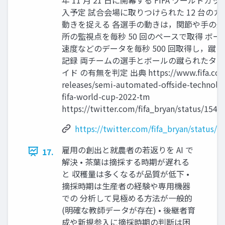
⼊予定 試合会場に取りつけられた 12 台の
動きを捉える 各選⼿の動きは，関節や⼿の先
所の監視点を毎秒 50 回のペースで取得 ボ
速度などのデータを毎秒 500 回取得し，蹴
記録 両チームの選⼿とボールの蹴られたタ
イド の有無を判定 出典 https://www.fifa.com/t
releases/semi-automated-offside-technolo
fifa-world-cup-2022-tm
https://twitter.com/fifa_bryan/status/15
https://twitter.com/fifa_bryan/status
雇⽤の創出と就農者の若返りを AI で
17.
解決 • 茶葉は摘採する時期が遅れる
と 収穫量は多くなるが品質が低下 •
摘採時期は⽣産者の経験や専⽤機器
での 分析して⾒極める⽅法が⼀般的
(明確な教師データが存在) • 後継者育
成や新規参⼊に摘採時期の判断は困