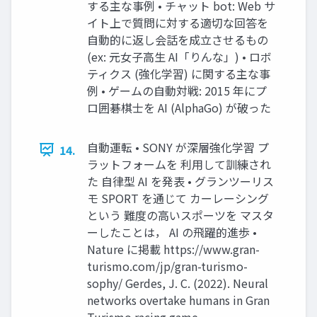
する主な事例 • チャット bot: Web サ
イト上で質問に対する適切な回答を
⾃動的に返し会話を成⽴させるもの
(ex: 元⼥⼦⾼⽣ AI「りんな」) • ロボ
ティクス (強化学習) に関する主な事
例 • ゲームの⾃動対戦: 2015 年にプ
ロ囲碁棋⼠を AI (AlphaGo) が破った
⾃動運転 • SONY が深層強化学習 プ
14.
ラットフォームを 利⽤して訓練され
た ⾃律型 AI を発表 • グランツーリス
モ SPORT を通じて カーレーシング
という 難度の⾼いスポーツを マスタ
ーしたことは， AI の⾶躍的進歩 •
Nature に掲載 https://www.gran-
turismo.com/jp/gran-turismo-
sophy/ Gerdes, J. C. (2022). Neural
networks overtake humans in Gran
Turismo racing game.