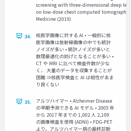
screening with three-dimensional deep lea
on low-dose chest computed tomography 
Medicine (2019)
核医学画像に対する AI • ⼀般的に核
34.
医学画像は放射線画像の中でも統計
ノイズが多い • 統計ノイズが多いと
数理最適化の妨げとなることが多い •
CT や MRI に⽐べて検査件数が少な
く， ⼤量のデータを収集することが
困難 ⇒核医学検査と AI は相性があま
り良くない
アルツハイマー • Alzheimer Disease
35.
の早期予測できる AI モデル • 2005 年
から 2017 年までの 1,002 ⼈ 2,109
の画像検査を使⽤ (ADNI) • FDG-PET
より，アルツハイマー病の最終診断