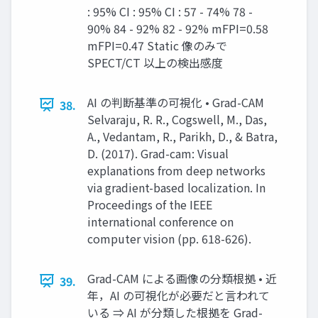
: 95% CI : 95% CI : 57 - 74% 78 -
90% 84 - 92% 82 - 92% mFPI=0.58
mFPI=0.47 Static 像のみで
SPECT/CT 以上の検出感度
AI の判断基準の可視化 • Grad-CAM
38.
Selvaraju, R. R., Cogswell, M., Das,
A., Vedantam, R., Parikh, D., & Batra,
D. (2017). Grad-cam: Visual
explanations from deep networks
via gradient-based localization. In
Proceedings of the IEEE
international conference on
computer vision (pp. 618-626).
Grad-CAM による画像の分類根拠 • 近
39.
年，AI の可視化が必要だと⾔われて
いる ⇒ AI が分類した根拠を Grad-