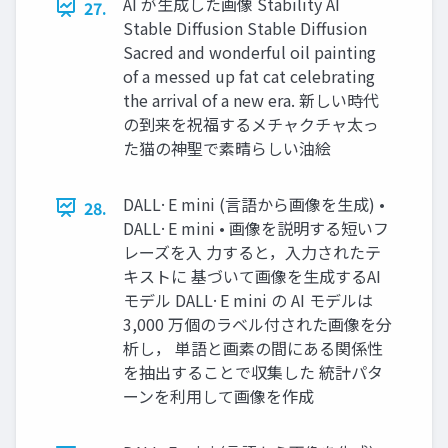
AI が⽣成した画像 Stability AI
27.
Stable Diﬀusion Stable Diffusion
Sacred and wonderful oil painting
of a messed up fat cat celebrating
the arrival of a new era. 新しい時代
の到来を祝福するメチャクチャ太っ
た猫の神聖で素晴らしい油絵
DALL·E mini (⾔語から画像を⽣成) •
28.
DALL·E mini • 画像を説明する短いフ
レーズを⼊ ⼒すると，⼊⼒されたテ
キストに 基づいて画像を⽣成するAI
モデル DALL·E mini の AI モデルは
3,000 万個のラベル付された画像を分
析し， 単語と画素の間にある関係性
を抽出することで収集した 統計パタ
ーンを利⽤して画像を作成