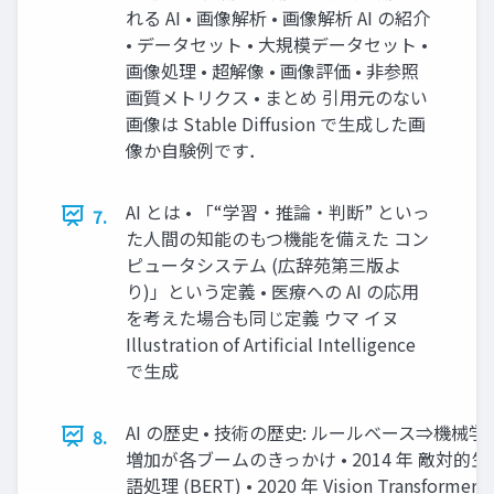
れる AI • 画像解析 • 画像解析 AI の紹介
• データセット • ⼤規模データセット •
画像処理 • 超解像 • 画像評価 • ⾮参照
画質メトリクス • まとめ 引⽤元のない
画像は Stable Diffusion で⽣成した画
像か⾃験例です．
AI とは • 「“学習・推論・判断” といっ
7.
た⼈間の知能のもつ機能を備えた コン
ピュータシステム (広辞苑第三版よ
り)」という定義 • 医療への AI の応⽤
を考えた場合も同じ定義 ウマ イヌ
Illustration of Artificial Intelligence
で⽣成
AI の歴史 • 技術の歴史: ルールベース⇒機
8.
増加が各ブームのきっかけ • 2014 年 敵対的⽣成ネ
語処理 (BERT) • 2020 年 Vision Transformer (V