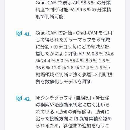
Grad-CAM で表⽰ AP: 98.6 % の分類
精度で判断可能 PA: 99.6 %の 分類精
度で判断可能
Grad-CAM の評価 • Grad-CAM を使⽤
41.
して得られたカラーマップを 6 領域
に分割 • カテゴリ毎にどの領域が影
響したかにより評価 AP PA 0.8 % 24.6
% 24.4 % 5.0 % 55.4 % 8.0 % 1.6 %
36.6 % 12.0 % 2.6 % 27.4 % 1.6 % •
縦隔領域が判断に強く影響 ⇒ 判断根
拠を数値化しモデルを評価
⾻シンチグラフィ (⾃験例) • ⾻転移
42.
の検索や治療効果判定に広く⽤いら
れている • 肋⾻の⾻転移は，肋⾻に
沿った接線⽅向に RI 異常集積が認め
られるため，斜位像の追加を⾏うこ