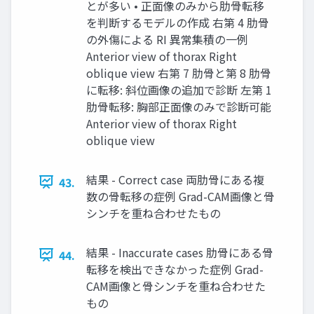
とが多い • 正⾯像のみから肋⾻転移
を判断するモデルの作成 右第 4 肋⾻
の外傷による RI 異常集積の⼀例
Anterior view of thorax Right
oblique view 右第 7 肋⾻と第 8 肋⾻
に転移: 斜位画像の追加で診断 左第 1
肋⾻転移: 胸部正⾯像のみで診断可能
Anterior view of thorax Right
oblique view
結果 - Correct case 両肋⾻にある複
43.
数の⾻転移の症例 Grad-CAM画像と⾻
シンチを重ね合わせたもの
結果 - Inaccurate cases 肋⾻にある⾻
44.
転移を検出できなかった症例 Grad-
CAM画像と⾻シンチを重ね合わせた
もの