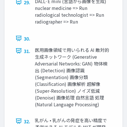
DALL·E mini (⾔語から画像を⽣成)
29.
nuclear medicine => Run
radiological technologist => Run
radiographer => Run
30.
医⽤画像領域で⽤いられる AI 敵対的
31.
⽣成ネットワーク (Generative
Adversarial Networks: GAN) 物体検
出 (Detection) 画像認識
(Segmentation) 画像分類
(Classification) 画像解析 超解像
(Super-Resolution) ノイズ低減
(Denoise) 画像処理 ⾃然⾔語 処理
(Natural Language Processing)
乳がん • 乳がんの発症を⾼い精度で
32.
予測できる AI モデルを MIT が開発 •