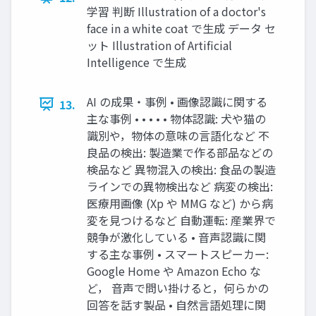
学習 判断 Illustration of a doctor's
face in a white coat で⽣成 データ セ
ット Illustration of Artificial
Intelligence で⽣成
AI の成果・事例 • 画像認識に関する
13.
主な事例 • • • • • 物体認識: ⽝や猫の
識別や，物体の意味の⾔語化など 不
良品の検出: 製造業で作る部品などの
検品など 異物混⼊の検出: ⾷品の製造
ラインでの異物検出など 病変の検出:
医療⽤画像 (Xp や MMG など) から病
変を⾒つけるなど ⾃動運転: 産業界で
競争が激化している • ⾳声認識に関
する主な事例 • スマートスピーカー:
Google Home や Amazon Echo な
ど， ⾳声で問い掛けると，何らかの
回答を話す製品 • ⾃然⾔語処理に関