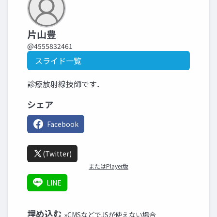
片山豊
@4555832461
スライド一覧
診療放射線技師です．
シェア
Facebook
(Twitter)
またはPlayer版
LINE
埋め込む
»CMSなどでJSが使えない場合