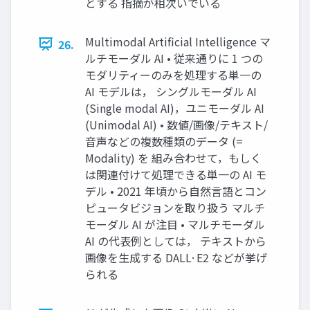
とする 指摘が相次いでいる
Multimodal Artificial Intelligence マ
26.
ルチモーダル AI • 従来通りに 1 つの
モダリティーのみを処理する単⼀の
AI モデルは， シングルモーダル AI
(Single modal AI)，ユニモーダル AI
(Unimodal AI) • 数値/画像/テキスト/
⾳声などの複数種類のデータ (=
Modality) を 組み合わせて，もしく
は関連付けて処理できる単⼀の AI モ
デル • 2021 年頃から⾃然⾔語とコン
ピュータビジョンを取り扱う マルチ
モーダル AI が注⽬ • マルチモーダル
AI の代表例としては， テキストから
画像を⽣成する DALL·E2 などが挙げ
られる