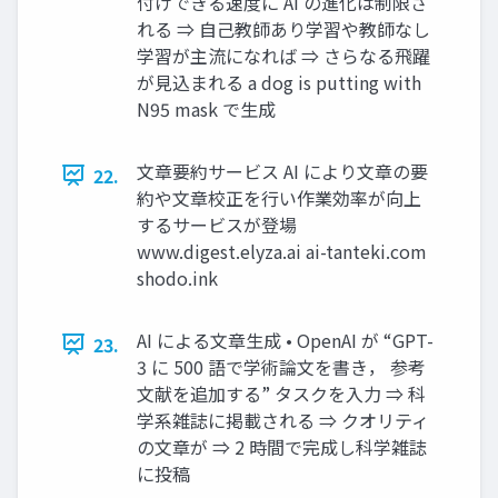
付けできる速度に AI の進化は制限さ
れる ⇒ ⾃⼰教師あり学習や教師なし
学習が主流になれば ⇒ さらなる⾶躍
が⾒込まれる a dog is putting with
N95 mask で⽣成
⽂章要約サービス AI により⽂章の要
22.
約や⽂章校正を⾏い作業効率が向上
するサービスが登場
www.digest.elyza.ai ai-tanteki.com
shodo.ink
AI による⽂章⽣成 • OpenAI が “GPT-
23.
3 に 500 語で学術論⽂を書き， 参考
⽂献を追加する” タスクを⼊⼒ ⇒ 科
学系雑誌に掲載される ⇒ クオリティ
の⽂章が ⇒ 2 時間で完成し科学雑誌
に投稿