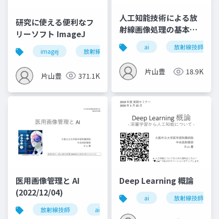
人工知能技術による放
研究に使える便利なフ
射線画像処理の基本か
リーソフト ImageJ
ら最先端 (生成 AI) まで
ai
放射線技師
imagej
放射線技師
(2024/02/15)
片山豊
18.9K
片山豊
371.1K
医用画像管理と AI
Deep Learning 概論
(2022/12/04)
ai
放射線技師
放射線技師
ai