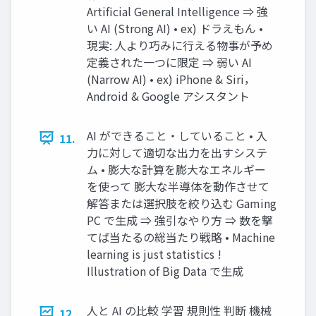
Artificial General Intelligence ⇒ 強
い AI (Strong AI) • ex) ドラえもん •
現実: ⼈より巧みに⾏える物事が予め
定義された⼀つに限定 ⇒ 弱い AI
(Narrow AI) • ex) iPhone & Siri，
Android & Google アシスタント
AI ができること・していること • ⼊
11.
⼒に対して適切な出⼒を出すシステ
ム • 膨⼤な計算を膨⼤なエネルギー
を使って 膨⼤な半導体を動作させて
解答または選択肢を絞り込む Gaming
PC で⽣成 ⇒ 強引なやり⽅ ⇒ 数を撃
てば当たるの総当たり戦略 • Machine
learning is just statistics !
Illustration of Big Data で⽣成
⼈と AI の⽐較 学習 規則性 判断 機械
12.