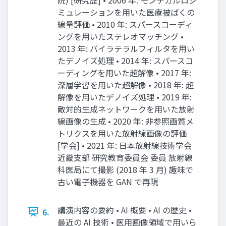
ミュレーションを⽤いた医療被ばくの
線量評価 • 2010 年: スパースコーディ
ングを⽤いたステレオマッチング •
2013 年: バイラテラルフィルタを⽤い
たデノイズ処理 • 2014 年: スパースコ
ーディングを⽤いた超解像 • 2017 年:
深層学習を⽤いた超解像 • 2018 年: 超
解像を⽤いたデノイズ処理 • 2019 年:
敵対的⽣成ネットワークを⽤いた放射
線画像の⽣成 • 2020 年: ⾮参照画質メ
トリクスを⽤いた放射線画像の評価
[学会] • 2021 年: ⽇本放射線技術学会
近畿⽀部 研究教育委員会 委員 放射線
科医局にて撮影 (2018 年 3 ⽉) 趣味で
古い電⼦機器を GAN で再現
講演内容の要約 • AI 概要 • AI の歴史 •
6.
最近の AI 技術 • 医⽤画像領域で⽤いら