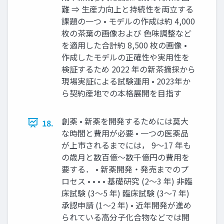
難 ⇒ ⽣産⼒向上と持続性を両⽴する
課題の⼀つ • モデルの作成は約 4,000
枚の茶葉の画像および ⾊味調整など
を適⽤した合計約 8,500 枚の画像 •
作成したモデルの正確性や実⽤性を
検証するため 2022 年の新茶摘採から
現場実証による試験運⽤ • 2023年か
ら契約産地での本格展開を⽬指す
創薬 • 新薬を開発するためには莫⼤
18.
な時間と費⽤が必要 • ⼀つの医薬品
が上市されるまでには， 9〜17 年も
の歳⽉と数百億〜数千億円の費⽤を
要する． • 新薬開発・発売までのプ
ロセス • • • • 基礎研究 (2〜3 年) ⾮臨
床試験 (3〜5 年) 臨床試験 (3〜7 年)
承認申請 (1〜2 年) • 近年開発が進め
られている⾼分⼦化合物などでは開