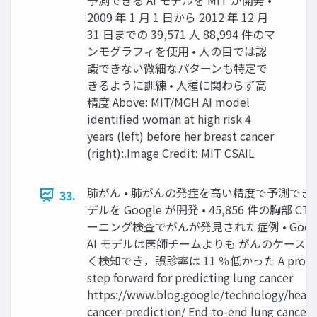
2009 年 1 ⽉ 1 ⽇から 2012 年 12 ⽉
31 ⽇までの 39,571 ⼈ 88,994 件のマ
ンモグラフィを使⽤ • ⼈の⽬では認
識できない微細なパターンも特定で
きるように訓練 • ⼈種に関わらず⾼
精度 Above: MIT/MGH AI model
identiﬁed woman at high risk 4
years (left) before her breast cancer
(right):.Image Credit: MIT CSAIL
肺がん • 肺がんの発症を⾼い精度で予測できる 
33.
デルを Google が開発 • 45,856 件の胸部 C
ーニング検査でがんが発⾒された症例 • Googl
AI モデルは医師チームよりも がんのケースを 
く検知でき，誤診率は 11 ％低かった A promis
step forward for predicting lung cancer
https://www.blog.google/technology/healt
cancer-prediction/ End-to-end lung cancer