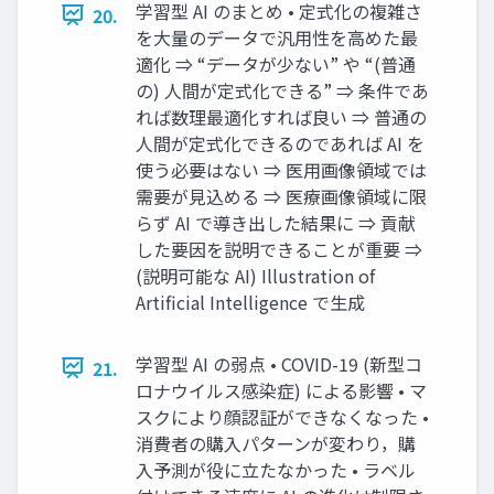
学習型 AI のまとめ • 定式化の複雑さ
20.
を⼤量のデータで汎⽤性を⾼めた最
適化 ⇒ “データが少ない” や “(普通
の) ⼈間が定式化できる” ⇒ 条件であ
れば数理最適化すれば良い ⇒ 普通の
⼈間が定式化できるのであれば AI を
使う必要はない ⇒ 医⽤画像領域では
需要が⾒込める ⇒ 医療画像領域に限
らず AI で導き出した結果に ⇒ 貢献
した要因を説明できることが重要 ⇒
(説明可能な AI) Illustration of
Artiﬁcial Intelligence で⽣成
学習型 AI の弱点 • COVID-19 (新型コ
21.
ロナウイルス感染症) による影響 • マ
スクにより顔認証ができなくなった •
消費者の購⼊パターンが変わり，購
⼊予測が役に⽴たなかった • ラベル