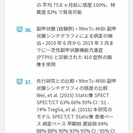
の 平均 75.8 ヶ⽉前に感度 100%，特
異度 82% で発⾒可能
副甲状腺 (⾃験例) • 99mTc-MIBI 副甲
36.
状腺シンチグラフィによる病変の検
出 • 2010 年 6 ⽉から 2019 年 3 ⽉ま
でに⼀次性副甲状腺機能亢進症
(PTPH) と診断された 410 症例の画
像を使⽤
先⾏研究との⽐較 • 99mTc-MIBI 副甲
37.
状腺シンチグラフィの感度の⽐較
Wei, et al. (2015) Static像 SPECT
SPECT/CT 63% 66% 95% CI : 51 -
74% Treglia, et al. (2016) 本研究の
モデル SPECT/CT Static像 患者ベー
ス 病変ベース 早期相 遅延相 84%
88% 88% 90% 93% 95% CI : 95% CI