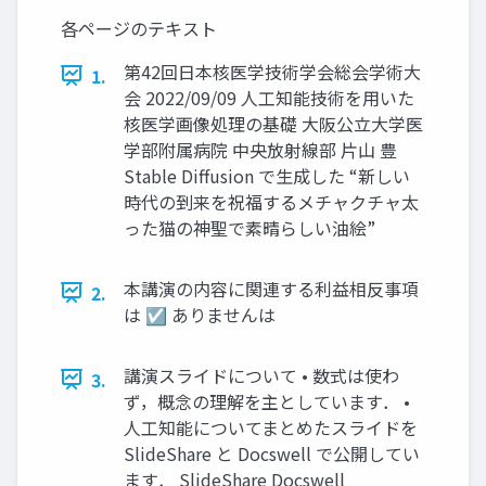
各ページのテキスト
第42回⽇本核医学技術学会総会学術⼤
1.
会 2022/09/09 ⼈⼯知能技術を⽤いた
核医学画像処理の基礎 ⼤阪公⽴⼤学医
学部附属病院 中央放射線部 ⽚⼭ 豊
Stable Diﬀusion で⽣成した “新しい
時代の到来を祝福するメチャクチャ太
った猫の神聖で素晴らしい油絵”
本講演の内容に関連する利益相反事項
2.
は ☑ ありませんは
講演スライドについて • 数式は使わ
3.
ず，概念の理解を主としています． •
⼈⼯知能についてまとめたスライドを
SlideShare と Docswell で公開してい
ます． SlideShare Docswell