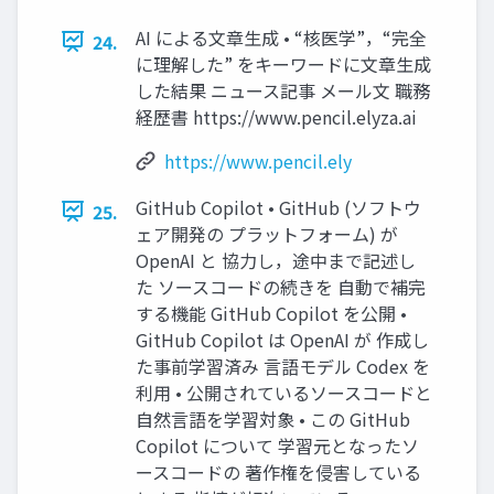
AI による⽂章⽣成 • “核医学”，“完全
24.
に理解した” をキーワードに⽂章⽣成
した結果 ニュース記事 メール⽂ 職務
経歴書 https://www.pencil.elyza.ai
https://www.pencil.ely
GitHub Copilot • GitHub (ソフトウ
25.
ェア開発の プラットフォーム) が
OpenAI と 協⼒し，途中まで記述し
た ソースコードの続きを ⾃動で補完
する機能 GitHub Copilot を公開 •
GitHub Copilot は OpenAI が 作成し
た事前学習済み ⾔語モデル Codex を
利⽤ • 公開されているソースコードと
⾃然⾔語を学習対象 • この GitHub
Copilot について 学習元となったソ
ースコードの 著作権を侵害している