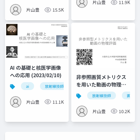
片山豊
11.9K
片山豊
15.5K
AI の基礎と核医学画像
への応用 (2023/02/10)
非参照画質メトリクス
を用いた動画の物理評
ai
放射線技師
価 (2021/04/16)
放射線技師
画像評
片山豊
11.1K
片山豊
10.2K