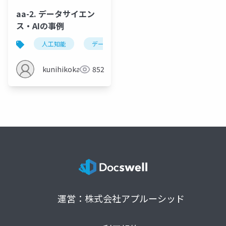
aa-2. データサイエン
ス・AIの事例
人工知能
データサイエンス
平均
人工知
kunihikokaneko
852
運営：株式会社アプルーシッド