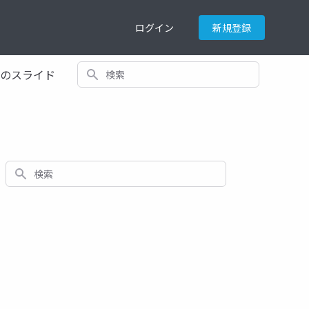
ログイン
新規登録
検索
てのスライド
検索