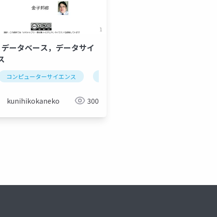
-6. データベース，データサイ
ス
均
コンピューターサイエンス
人工知能による分類
データベース
人工知能による合成
表計算ソフトウエア
散布図
kunihikokaneko
300