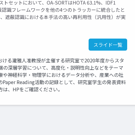
セットにおいて、OA-SORTはHOTA 63.1%、IDF1
遮蔽認識フレームワークを他の4つのトラッカーに統合したと
%向上し、遮蔽認識における本手法の高い再利用性（汎用性）が実
スライド一覧
ける瀧雅人准教授が主催する研究室で2020年度からスタ
先端の深層学習について、高度化・説明性向上などをテーマ
医療や神経科学・物理学におけるデータ分析や、産業への社
aper Reading活動の記録として、研究室学生の発表資料
方は、HPをご確認ください。