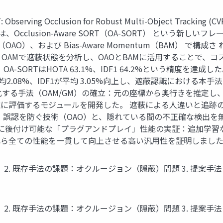
ving Occlusion for Robust Multi-Object Tracking (CVPR
 本論文では、Occlusion-Aware SORT（OA-SORT） という新し
 Offset（OAO）、および Bias-Aware Momentum（BA
クである。 OAMで遮蔽状態を分析し、OAOとBAMに活用すること
、OA-SORTはHOTA 63.1%、IDF1 64.2%という精度
2.08%、IDF1が平均 3.05%向上し、遮蔽認識における本手
数値化する手法（OAM/GM）の確立：元の座標から奥行きを推定
に評価するモジュールを開発した。 遮蔽による人違いと追跡のガ
 誤認を防ぐ技術（OAO）と、隠れている間の不正確な検出を
後付け可能な「プラグアンドプレイ」性能の実証：追加学習なしで、B
ら全ての性能を一貫して向上させる高い汎用性を証明しました。
(MOT) とは？ 2. 既存手法の課題：オクルージョン（隠蔽）問題 3. 提案
(MOT) とは？ 2. 既存手法の課題：オクルージョン（隠蔽）問題 3. 提案