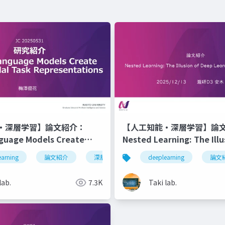
・深層学習】論文紹介：
【人工知能・深層学習】論
nguage Models Create
Nested Learning: The Illu
al Task Representations
Deep Learning Architect
能
earning
マルチモーダル
論文紹介
深層学習
モダリティギャップ
人工知能
deeplearning
llm
論文
lab.
7.3K
Taki lab.