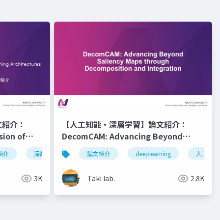
文紹介：
【人工知能・深層学習】論文紹介：
sion of
DecomCAM: Advancing Beyond
ures
Saliency Maps through
紹介
in-context learning
深層学習
task vector
人工知能
論文紹介
optimizer
vlm
deeplearning
llm
人工知能
i
Decomposition and Integration
3K
Taki lab.
2.8K