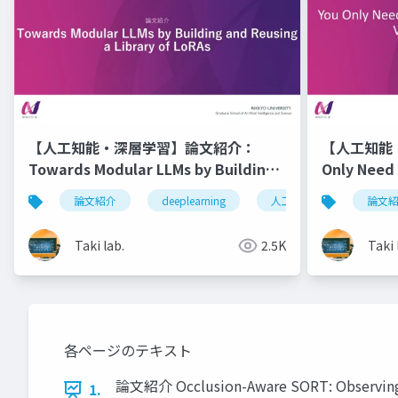
【人工知能・深層学習】論文紹介：
【人工知能
Towards Modular LLMs by Building
Only Need 
and Reusing a Library of LoRAs
Stage in V
論文紹介
deeplearning
人工知能
深層学
論文
Taki lab.
2.5K
Taki 
各ページのテキスト
論文紹介 Occlusion-Aware SORT: Observing 
1.