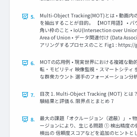
Multi-Object Tracking(MOT
5.
を抽出することが目的。 【MOT用語】 • バウン
角い枠のこと • IoU(Intersection ov
Area of Union • データ関連付け (
アリングするプロセスのこと Fig1 : https://githu
MOTの応用例 • 現実世界における複雑な
6.
転・モビリティ 映像監視・スマートシティ
な群衆カウント 選手のフォーメーション分析
目次 1. Multi-Object Tracking 
7.
験結果と評価 6. 限界点とまとめ 7
最大の課題「オクルージョン（遮蔽）」 • 
8.
ージョンにより、生じる問題 ① 検出精度の低
検出の 信頼度スコアなどを追加のヒントと