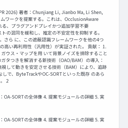
 2026) 著者：Chunjiang Li, Jianbo Ma, Li Shen,
いフレームワークを提案する。これは、OcclusionAware
M） で構成さ れる、プラグアンドプレイかつ追加学習不要
で、コストの混同を緩和し、推定の不安定性を抑制する。
を達成した。さら に、この遮蔽認識フレームワークを他の4つ
法の高い再利用性（汎用性）が実証された。 貢献： 1.
し、ガウス・マップを用 いて背景ノイズを排除すること
タつきを解消する新技術（OAO/BAM）の導入：
無視して動きを安定させる技術（BAM）により、追跡
yteTrackやOC-SORTといった既存 のあら
 2
手法：OA-SORTの全体像 4. 提案モジュールの詳細 5. 実
手法：OA-SORTの全体像 4. 提案モジュールの詳細 5. 実