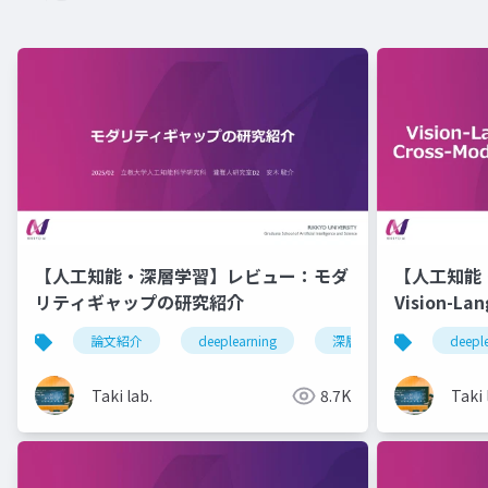
【人工知能・深層学習】レビュー：モダ
【人工知能
リティギャップの研究紹介
Vision-La
Cross-Mod
論文紹介
deeplearning
深層学習
人工知
deepl
Taki lab.
8.7K
Taki 