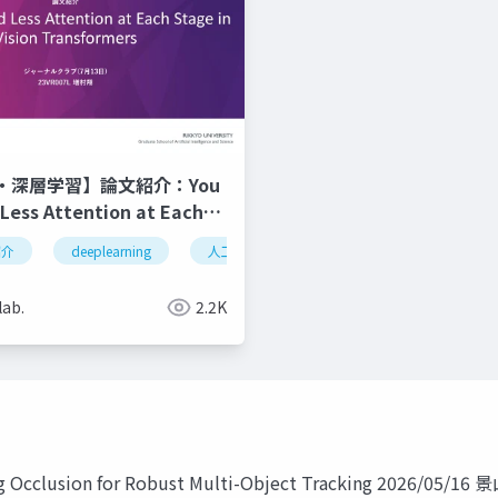
・深層学習】論文紹介：You
Less Attention at Each
ision Transformers
習
紹介
lora
deeplearning
人工知能
深層学習
vision tran
lab.
2.2K
Occlusion for Robust Multi-Object Tracking 2026/05/16