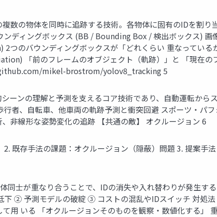
)とは • 動画内の複数の物体を同時に追跡する技術。各物体に固有のIDを割
ディングボックス (BB / Bounding Box / 検出ボック
er Union) 2つのバウンディングボックスが「どれくらい 重なっているか」を
Data Association) 「前のフレームのオブジェクト（軌跡）」
b.com/mikel-brostrom/yolov8_tracking 5
動的シーンの理解と予測を支えるコア技術であり、自動運転から
 歩行者、自転車、他車両の軌跡予測と衝突回避 スポーツ・パ
、非線形な姿勢変化の追跡 【共通の敵】 オクルージョン 6
(MOT) とは？ 2. 既存手法の課題：オクルージョン（隠蔽）問題 3. 提案
物体同士が重なり合うことで、IDの消失や入れ替わりが発生する 
下 ② 予測モデルの破綻 ③ コストの混乱やIDスイッチ 対処法
して用 いる 「オクルージョンそのものを観察・数値化する」 