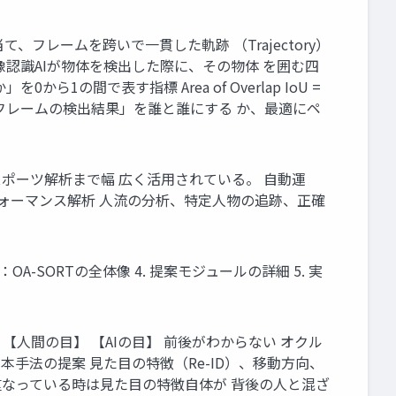
り当て、フレームを跨いで一貫した軌跡 （Trajectory）
ス) 画像認識AIが物体を検出した際に、その物体 を囲む四
0から1の間で表す指標 Area of Overlap IoU =
と 「現在のフレームの検出結果」を誰と誰にする か、最適にペ
スポーツ解析まで幅 広く活用されている。 自動運
フォーマンス解析 人流の分析、特定人物の追跡、正確
手法：OA-SORTの全体像 4. 提案モジュールの詳細 5. 実
【人間の目】 【AIの目】 前後がわからない オクル
 本手法の提案 見た目の特徴（Re-ID）、移動方向、
重なっている時は見た目の特徴自体が 背後の人と混ざ