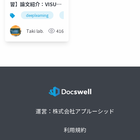
習】論文紹介：VISUAL
SYMBOLIC
deeplearning
論文紹介
深層学習
人工知
MECHANISMS:
EMERGENT SYMBOL
Taki lab.
416
PROCESSING IN
VISION LANGUAGE
MODELS
運営：株式会社アプルーシッド
利用規約