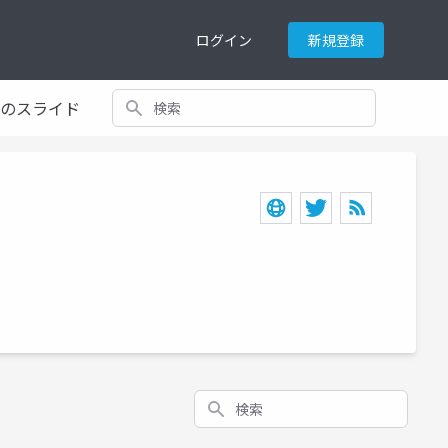
ログイン
新規登録
検索
てのスライド
検索