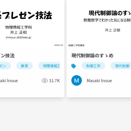
ゼン技法
現代制御論のすゝめ
ゼン
教育
物理情報工学科
制御工学
現代制御
i
aki Inoue
31.7K
Masaki Inoue