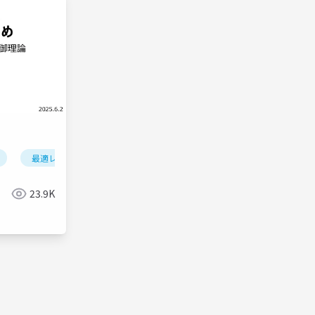
最適レギュレータ
リアプノフ安定論
状態方程式
23.9K