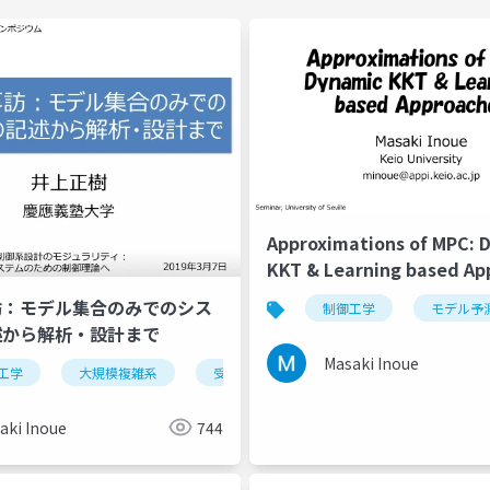
Approximations of MPC: 
KKT & Learning based Ap
訪：モデル集合のみでのシス
ルai
ヒューマンインターフェース
制御工学
モデル予
述から解析・設計まで
Masaki Inoue
工学
大規模複雑系
受動性
消散性
aki Inoue
744