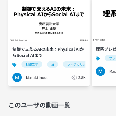
制御で支えるAIの未来：Physical AIか
理系プレ
らSocial AIまで
プレ
制御工学
ai
フィジカルai
ソーシャルa
Mas
Masaki Inoue
3.8K
このユーザの動画一覧