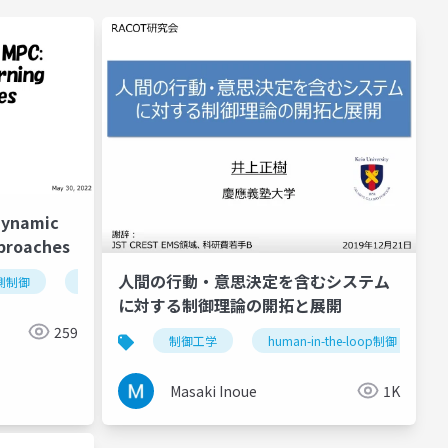
Dynamic
proaches
人間の行動・意思決定を含むシステム
測制御
機械学習
最適化
に対する制御理論の開拓と展開
259
制御工学
human-in-the-loop制御
Masaki Inoue
1K