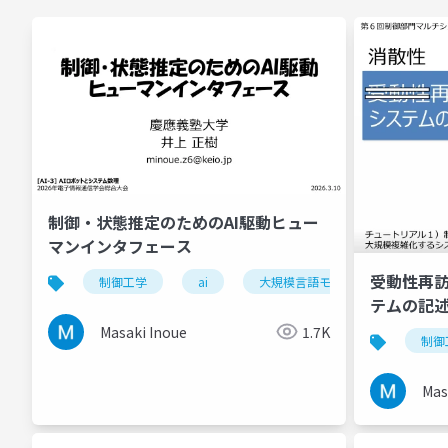
制御・状態推定のためのAI駆動ヒュー
マンインタフェース
受動性再
制御工学
ai
大規模言語モデル
フィジカ
テムの記
Masaki Inoue
1.7K
制御
Mas