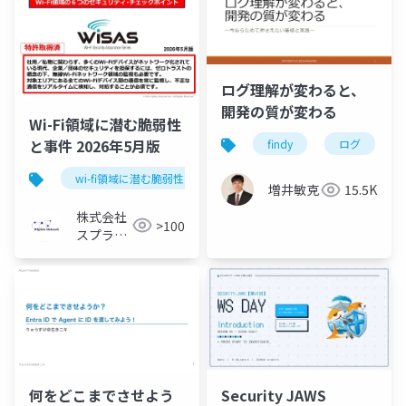
ログ理解が変わると、
開発の質が変わる
Wi-Fi領域に潜む脆弱性
と事件 2026年5月版
findy
ログ
wi-fi領域に潜む脆弱性と事件
セキュリティ
増井敏克
15.5K
株式会社
>100
スプライ
ン・ネッ
トワーク
何をどこまでさせよう
Security JAWS