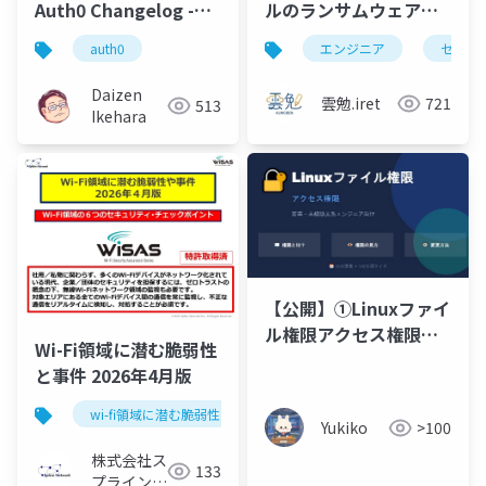
Auth0 Changelog -
ルのランサムウェア被
Auth0最新情報セッシ
害から、事業を止めな
auth0
エンジニア
セキュ
ョン (2026.04)
いための生存戦略
Daizen
雲勉.iret
721
513
Ikehara
【公開】①Linuxファイ
ル権限アクセス権限新
Wi-Fi領域に潜む脆弱性
卒・未経験文系エンジ
と事件 2026年4月版
ニア向け
_202604192318(５分
wi-fi領域に潜む脆弱性と事件
セキュリティ
Yukiko
>100
クイズあり)
株式会社ス
133
プライン・