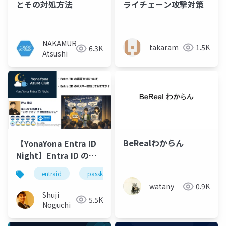
とその対処方法
ライチェーン攻撃対策
NAKAMURA
takaram
1.5K
6.3K
Atsushi
BeRealわからん
【YonaYona Entra ID
Night】Entra ID の認
証方式について／Entra
entraid
passkey
パスキー
yonaaz
ID のパスキーって何で
watany
0.9K
すか？
Shuji
5.5K
Noguchi