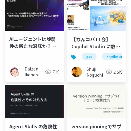
AIエージェントは脆弱
【なんコパ LT会】
性の新たな温床か？
Copilot Studio に敷く
『過剰権限』の脅威と
安全のガードレール〜
gsa
copilotstudio
認可アーキテクチャに
AIエージェントを安心
よる防御
して解放するために考
Daizen
Shuji
719
2.5K
えること〜
Ikehara
Noguchi
Agent Skills の危険性
version pinningでサプ