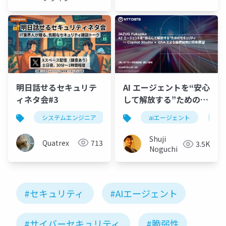
ネットワー
ク
明日話せるセキュリテ
AI エージェントを“安心
ィネタ会#3
して解放する”ためのセ
キュリティ ～ Copilot
システムエンジニア
セキュリティ
aiエージェント
cop
Studio × GSA による
通信統制と将来展望
Shuji
Quatrex
713
3.5K
Noguchi
#セキュリティ
#AIエージェント
#サイバーセキュリティ
#脆弱性