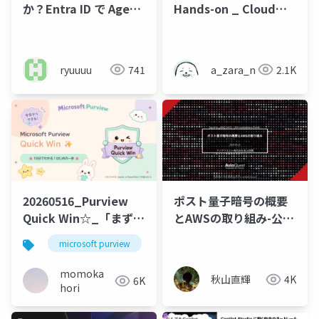
か？Entra ID で Agent
Hands-on _ Cloud
に ID を渡してみよう！
Vault 外部公開
ryuuuu
741
a_zara_n
2.1K
20260516_Purview
ポスト量子暗号の概要
Quick Win☆_「まずは
とAWSの取り組み-公開
ここから」のアイデア
用
microsoft purview
dlp
microsoft
securit
momoka
秋山直輝
4K
6K
hori