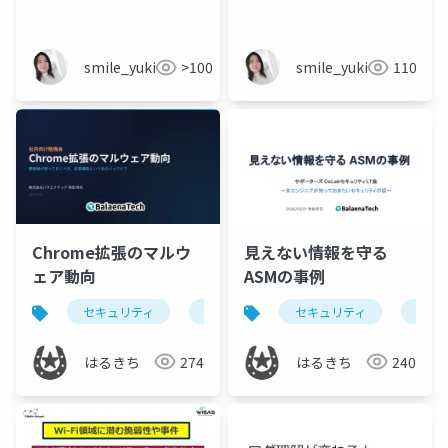
smile_yukiko_it
>100
smile_yukiko_it
110
Chrome拡張のマルウ
見えない情報を守る
ェア動向
ASMの事例
セキュリティ
脆弱性管理
セキュリティ
extensions
脆弱
マル
はるきち
274
はるきち
240