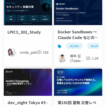
Docker Sandboxes 〜
LPIC3_303_Study
Claude Code などのコ
ーディングエージェン
docker
security
トを隔離されたサンド
smile_yukiko_it
159
ボックス環境で実行 〜
根本 征
1.1K
(Tadashi
Nemoto)
dev_night Tokyo #5 -
第191回 雲勉 災害レベ