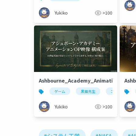
Yukiko
>100
Ashbourne_Academy_Animation_Propo
Ash
ゲーム
黒猫先生
エリオット
Yukiko
>100
#システム工学
#NASA
#A