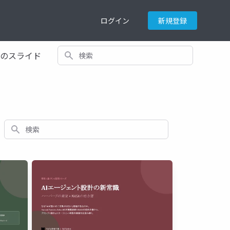
ログイン
新規登録
検索
てのスライド
検索