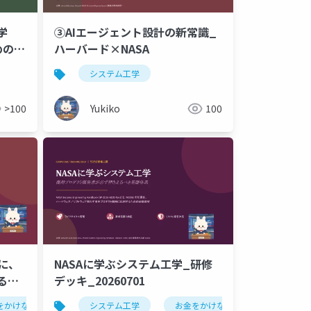
工学
③AIエージェント設計の新常識_
めの
ハーバード×NASA
系の方
システム工学
>100
Yukiko
100
道に、
NASAに学ぶシステム工学_研修
る学
デッキ_20260701
をかけない
システム工学
お金をかけない