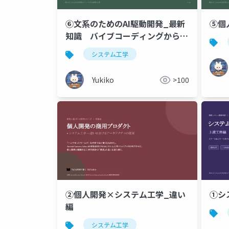
⑥文系のためのAI駆動開発_最新
⑤個
知識 バイブコーディングから仕
様駆動開発へ ── コードを書か
システム工学
なくてもモノを作れる今だからこ
そ 知っておきたい2026年の開発
Yukiko
>100
新常識
②個人開発×システム工学_違い
①シ
編
システム工学