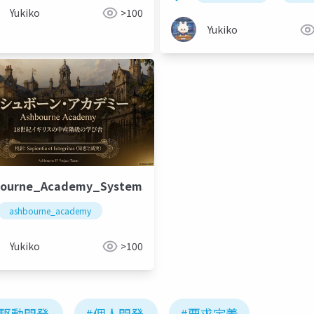
Yukiko
>100
Yukiko
sal
bourne_Academy_Systems_Engineering
ashbourne_academy
ashbourne_academy
Yukiko
>100
I駆動開発
#個人開発
#要求定義