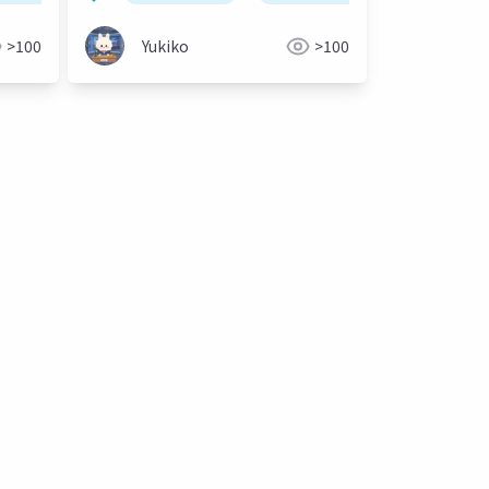
>100
Yukiko
>100