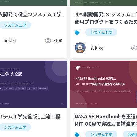
人開発で役立つシステム工学
④AI駆動開発 × システム
商用プロダクトをつくるた
システム工学
Why・What・How ｜ 文
システム工学
にも分かるように
Yukiko
>100
Yukiko
ステム工学完全版_上流工程
NASA SE Handbookを王
MIT OCWで実践力を補強す
システム工学
び方_20260701
システム工学
お金