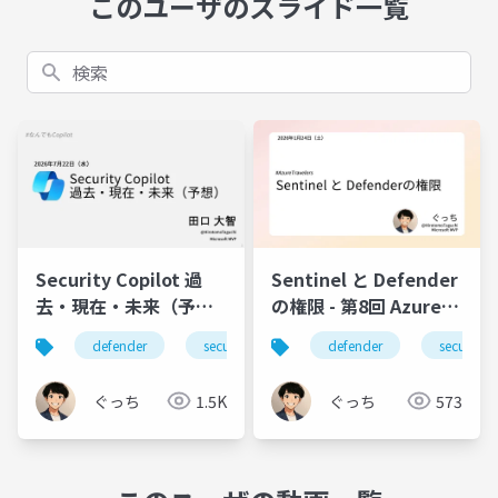
このユーザのスライド一覧
検索
Security Copilot 過
Sentinel と Defender
去・現在・未来（予
の権限 - 第8回 Azure
想）
Travelers 勉強会 仙台
defender
security
security-copilot
defender
security
なんでも
の旅
ぐっち
1.5K
ぐっち
573