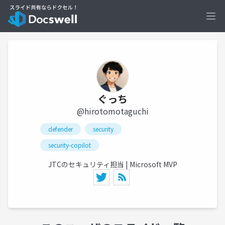
Ope
ぐっち
@hirotomotaguchi
defender
security
security-copilot
JTCのセキュリティ担当 | Microsoft MVP