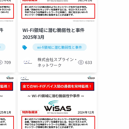
件
Wi-Fi領域に潜む脆弱性と事件
2025年3月
件
トラスト
wisas
wi-fi領域に潜む脆弱性と事件
脆弱性
株式会社スプライン・
709
633
ネットワーク