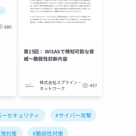
件
880
第15回： WiSASで検知可能な脅
威～脆弱性診断内容
株式会社スプライン・
457
ネットワーク
バーセキュリティ
#サイバー攻撃
漏洩対策
#脆弱性対策