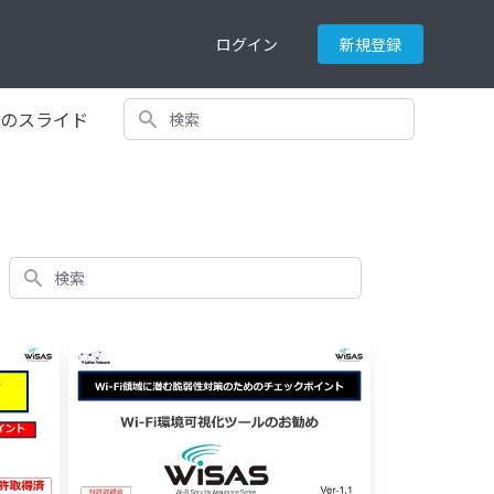
ログイン
新規登録
検索
てのスライド
検索