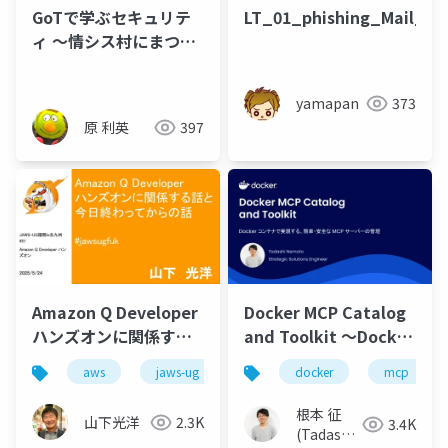
GoTで学ぶセキュリテ
LT_01_phishing_Mail_20
ィ 〜情シス村にまつわ
る寓話シリーズ〜
yamapan
373
原 利英
397
Amazon Q Developer
Docker MCP Catalog
ハンズオンに関係する
and Toolkit 〜Docker
話と今日終わってから
コンテナで実現する、
aws
jaws-ug
docker
mcp
の話
簡単・安全な MCP サー
バーの管理〜
根本 征
山下光洋
2.3K
3.4K
(Tadashi