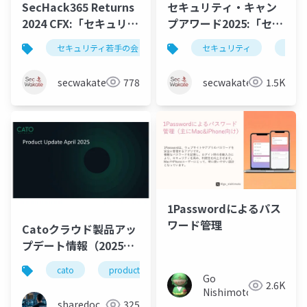
SecHack365 Returns
セキュリティ・キャン
2024 CFX:「セキュリテ
プアワード2025:「セキ
ィ若手の会」コミュニ
ュリティ若手の会」コ
セキュリティ若手の会
セキュリティ
セキュリティ
広報
広報
ティ紹介資料
ミュニティ紹介資料
secwakate
778
secwakate
1.5K
1Passwordによるパス
ワード管理
Catoクラウド製品アッ
プデート情報（2025年
4月版）
cato
productupdate
Go
2.6K
Nishimoto
sharedoc
325