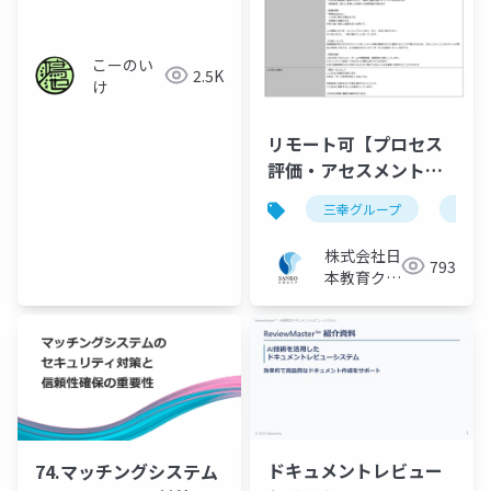
みる話
こーのい
2.5K
け
リモート可【プロセス
評価・アセスメント】
医療機器の国際規格適
三幸グループ
日本
合評価プロジェクト／
三幸グループ【株式会
株式会社日
793
社日本教育クリエイ
本教育クリ
ト】
エイト IT
ソリューシ
ョン事業部
ドキュメントレビュー
74.マッチングシステム