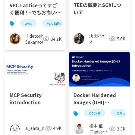
TEEの概要とSGXにつ
VPC Latticeってすご
いて
く便利！~でもお高いん
でしょう…？~
aws
vpc lattice
アプリケーションネットワーキン
山田ハヤ
Hidetoshi
5.6K
34.1K
オ
Sakamoto
MCP Security
Docker Hardened
introduction
Images (DHI)
Introduction 〜本番環
docker
セキュリテ
境向けに構築した、デ
フォルトで安全なコン
根本 征
a_zara_n
4.9K
3.3K
テナイメージ〜
(Tadashi