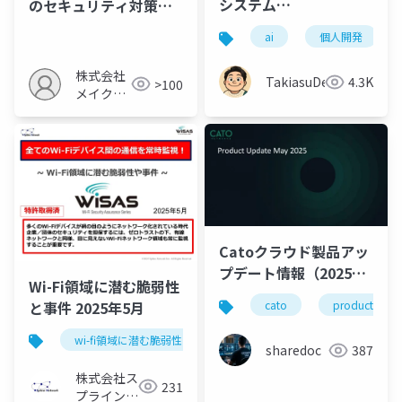
システム
のセキュリティ対策と
ReviewMasterの紹介
信頼性確保の重要性
ai
個人開発
資料
株式会社
TakiasuDev
4.3K
>100
メイクア
ップ
Catoクラウド製品アッ
プデート情報（2025年
Wi-Fi領域に潜む脆弱性
5月版）
と事件 2025年5月
cato
productupda
wi-fi領域に潜む脆弱性と事件
wi-fi
セキュリティ
sharedoc
387
株式会社ス
231
プライン・