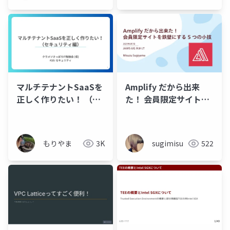
ネットワー
ク
マルチテナントSaaSを
Amplify だから出来
正しく作りたい！ （セ
た！ 会員限定サイトを
キュリティ編）
鉄壁にする 5 つの小技
もりやま
3K
sugimisu
522