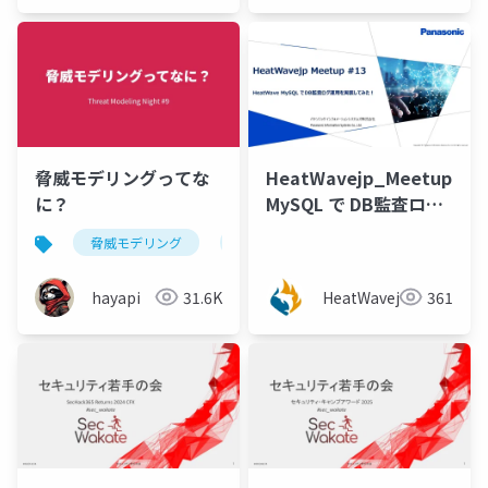
Nemoto)
脅威モデリングってな
HeatWavejp_Meetup_13
に？
MySQL で DB監査ログ
運用を実装してみた！
脅威モデリング
threat modeling
[倉重正義氏 (パナソニ
ック インフォメーショ
hayapi
31.6K
HeatWavejp
361
ンシステムズ)]