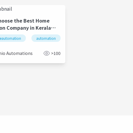
hoose the Best Home
on Company in Kerala
ment
eautomation
office automation
automation
home improvement
light au
io Automations
>100