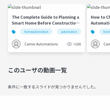
The Complete Guide to Planning a
How to C
Smart Home Before Construction
Automati
Begins
2026
homeautomation
automation
home improve
hom
Camio Automations
>100
Cam
このユーザの動画一覧
条件に一致するスライドが見つかりませんでした。