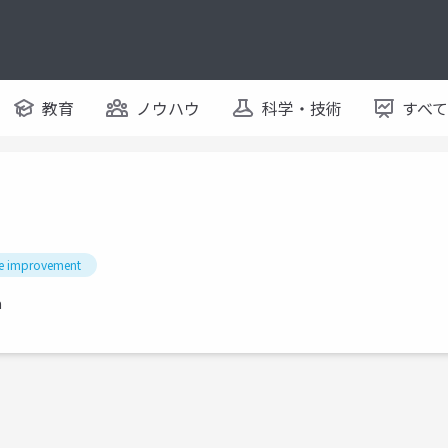
教育
ノウハウ
科学・技術
すべ
 improvement
a